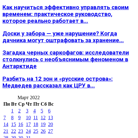
Как научиться эффективно управлять своим
временем: практическое руководство,
которое реально работает в...
Доски у забора — уже нарушение? Когда
дачника могут оштрафовать за хранение...
Загадка черных саркофагов: исследователи
столкнулись с необъяснимым феноменом в
Антарктиде
Разбить на 12 зон и «русские острова»:
Медведев рассказал как ЦРУ в...
Март 2022
Пн
Вт
Ср
Чт
Пт
Сб
Вс
1
2
3
4
5
6
7
8
9
10
11
12
13
14
15
16
17
18
19
20
21
22
23
24
25
26
27
28
29
30
31