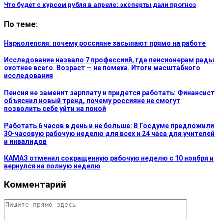
Что будет с курсом рубля в апреле: эксперты дали прогноз
По теме:
Нарколепсия: почему россияне засыпают прямо на работе
Исследование назвало 7 профессиий, где пенсионерам рады
охотнее всего. Возраст — не помеха. Итоги масштабного
исследования
Пенсия не заменит зарплату и придется работать: Финансист
объяснил новый тренд, почему россияне не смогут
позволить себе уйти на покой
Работать 6 часов в день и не больше: В Госдуме предложили
30-часовую рабочую неделю для всех и 24 часа для учителей
и инвалидов
КАМАЗ отменил сокращенную рабочую неделю с 10 ноября и
вернулся на полную неделю
Комментарий