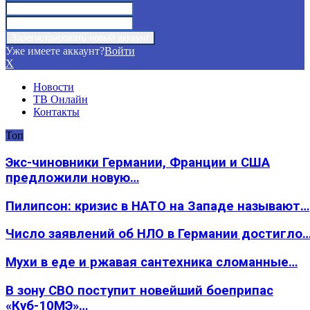
Уже имеете аккаунт?
Войти
X
Новости
ТВ Онлайн
Контакты
Топ
Экс-чиновники Германии, Франции и США
предложили новую…
Пилипсон: кризис в НАТО на Западе называют…
Число заявлений об НЛО в Германии достигло
Мухи в еде и ржавая сантехника сломанные…
В зону СВО поступит новейший боеприпас
«Куб-10МЭ»…