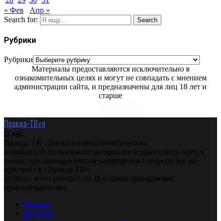
« Фев
Апр »
Search for:
Search
Рубрики
Рубрики
Материалы предоставляются исключительно в
ознакомительных целях и могут не совпадать с мнением
администрации сайта, и предназначены для лиц 18 лет и
старше
Правда-ТВ.ru
О нас
Правда-ТВ - Дискуссионно политическая
площадка.Использование материалов издания допускается
только при одновременном размещении гиперссылки на
оригинал в «Правда-ТВ»
@2023 - www.pravda-tv.ru. Все права принадлежат
правообладателям.
Главная
Авторам