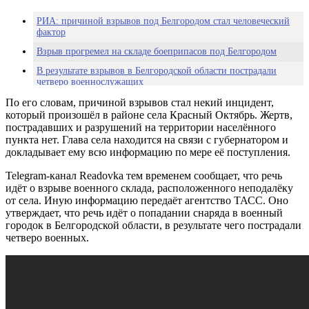
РИА: причиной взрывов под Белгородом стал человеческий
фактор
Взрыв прогремел на складе боеприпасов под Белгородом
В результате взрывов в Белгородской области пострадали
четверо военнослужащих
По его словам, причиной взрывов стал некий инцидент,
который произошёл в районе села Красный Октябрь. Жертв,
пострадавших и разрушений на территории населённого
пункта нет. Глава села находится на связи с губернатором и
докладывает ему всю информацию по мере её поступления.
Telegram-канал Readovka тем временем сообщает, что речь
идёт о взрыве военного склада, расположенного неподалёку
от села. Иную информацию передаёт агентство ТАСС. Оно
утверждает, что речь идёт о попадании снаряда в военный
городок в Белгородской области, в результате чего пострадали
четверо военных.