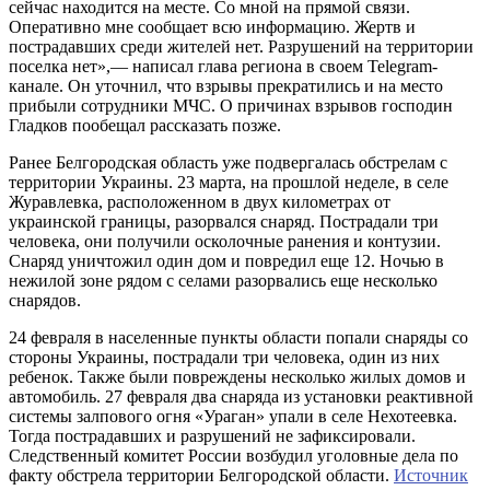
сейчас находится на месте. Со мной на прямой связи.
Оперативно мне сообщает всю информацию. Жертв и
пострадавших среди жителей нет. Разрушений на территории
поселка нет»,— написал глава региона в своем Telegram-
канале. Он уточнил, что взрывы прекратились и на место
прибыли сотрудники МЧС. О причинах взрывов господин
Гладков пообещал рассказать позже.
Ранее Белгородская область уже подвергалась обстрелам с
территории Украины. 23 марта, на прошлой неделе, в селе
Журавлевка, расположенном в двух километрах от
украинской границы, разорвался снаряд. Пострадали три
человека, они получили осколочные ранения и контузии.
Снаряд уничтожил один дом и повредил еще 12. Ночью в
нежилой зоне рядом с селами разорвались еще несколько
снарядов.
24 февраля в населенные пункты области попали снаряды со
стороны Украины, пострадали три человека, один из них
ребенок. Также были повреждены несколько жилых домов и
автомобиль. 27 февраля два снаряда из установки реактивной
системы залпового огня «Ураган» упали в селе Нехотеевка.
Тогда пострадавших и разрушений не зафиксировали.
Следственный комитет России возбудил уголовные дела по
факту обстрела территории Белгородской области.
Источник