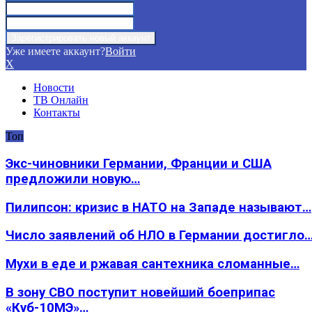
Уже имеете аккаунт?
Войти
X
Новости
ТВ Онлайн
Контакты
Топ
Экс-чиновники Германии, Франции и США
предложили новую…
Пилипсон: кризис в НАТО на Западе называют…
Число заявлений об НЛО в Германии достигло
Мухи в еде и ржавая сантехника сломанные…
В зону СВО поступит новейший боеприпас
«Куб-10МЭ»…