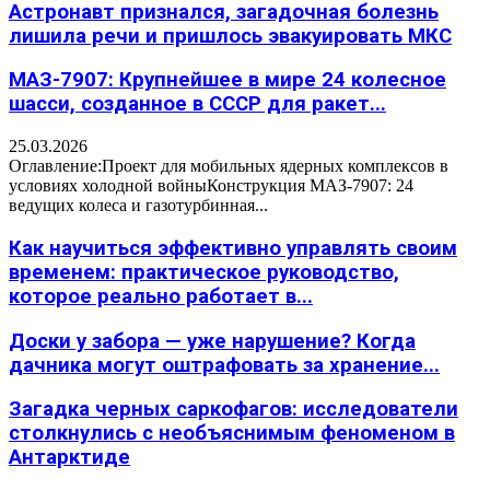
Астронавт признался, загадочная болезнь
лишила речи и пришлось эвакуировать МКС
МАЗ-7907: Крупнейшее в мире 24 колесное
шасси, созданное в СССР для ракет...
25.03.2026
Оглавление:Проект для мобильных ядерных комплексов в
условиях холодной войныКонструкция МАЗ-7907: 24
ведущих колеса и газотурбинная...
Как научиться эффективно управлять своим
временем: практическое руководство,
которое реально работает в...
Доски у забора — уже нарушение? Когда
дачника могут оштрафовать за хранение...
Загадка черных саркофагов: исследователи
столкнулись с необъяснимым феноменом в
Антарктиде