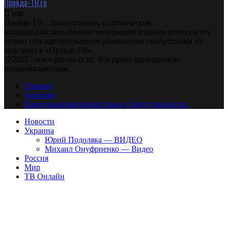
Правда-ТВ.ru
О нас
Правда-ТВ - Дискуссионно политическая
площадка.Использование материалов издания допускается
только при одновременном размещении гиперссылки на
оригинал в «Правда-ТВ»
@2023 - www.pravda-tv.ru. Все права принадлежат
правообладателям.
Главная
Авторам
Владельцам авторских прав. Ответственности.
Новости
Украина
Юрий Подоляка — ВИДЕО
Михаил Онуфриенко — Видео
Россия
Мир
ТВ Онлайн