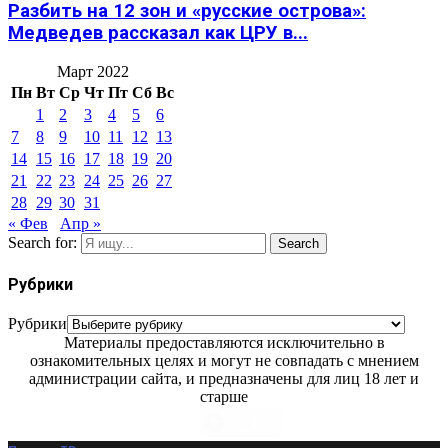
Разбить на 12 зон и «русские острова»:
Медведев рассказал как ЦРУ в...
Март 2022
Пн
Вт
Ср
Чт
Пт
Сб
Вс
1
2
3
4
5
6
7
8
9
10
11
12
13
14
15
16
17
18
19
20
21
22
23
24
25
26
27
28
29
30
31
« Фев
Апр »
Search for:
Search
Рубрики
Рубрики
Материалы предоставляются исключительно в
ознакомительных целях и могут не совпадать с мнением
администрации сайта, и предназначены для лиц 18 лет и
старше