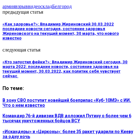
армия
взрыв
видео
склад
Белгород
предыдущая статья
«Как здоровье?»: Владимир Жириновский 30.03.2022
последние новости сегодня, состояние здоровья
Жириновского на текущий момент, 30 марта, что нового
известно
следующая статья
«Кто запустил фейки?»: Владимир Жириновский сегодня, 30
марта 2022: последние новости, состояние здоровья на
текущий момент, 30.03.2022, как политик себя чувствует
сейчас
По теме:
В зону СВО поступит новейший боеприпас «Куб-10МЭ» с ИИ.
Что о нем известно
Командир 76-й дивизии ВДВ доложил Путину о более чем 6
тысячах уничтоженных бойцов ВСУ
«Искандеры» и «Цирконы»: более 35 ракет ударили по Киеву
за одну ночь