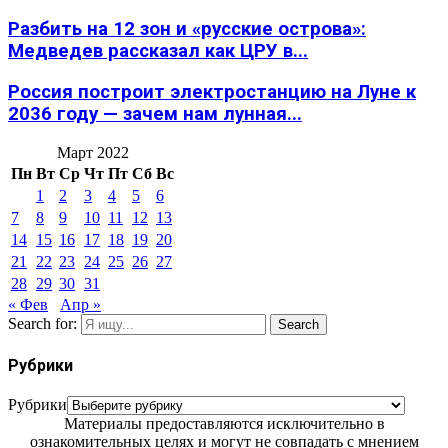
Разбить на 12 зон и «русские острова»:
Медведев рассказал как ЦРУ в...
Россия построит электростанцию на Луне к
2036 году — зачем нам лунная...
Март 2022
Пн
Вт
Ср
Чт
Пт
Сб
Вс
1
2
3
4
5
6
7
8
9
10
11
12
13
14
15
16
17
18
19
20
21
22
23
24
25
26
27
28
29
30
31
« Фев
Апр »
Search for:
Search
Рубрики
Рубрики
Материалы предоставляются исключительно в
ознакомительных целях и могут не совпадать с мнением