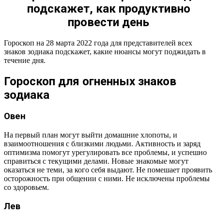
подскажет, как продуктивно
Гороскоп для созвездий стихии земли
провести день
Телец
Дева
Гороскоп на 28 марта 2022 года для представителей всех
Козерог
знаков зодиака подскажет, какие нюансы могут поджидать в
течение дня.
Гороскоп для зодиакальных знаков воздушной стихии
Близнецы
Гороскоп для огненных знаков
Весы
зодиака
Водолей
Овен
Гороскоп для зодиаков стихии Воды
Рак
На первый план могут выйти домашние хлопоты, и
взаимоотношения с близкими людьми. Активность и заряд
Скорпион
оптимизма помогут урегулировать все проблемы, и успешно
Рыбы
справиться с текущими делами. Новые знакомые могут
оказаться не теми, за кого себя выдают. Не помешает проявить
осторожность при общении с ними. Не исключены проблемы
со здоровьем.
Лев