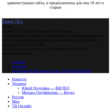
администрации сайта, и предназначены для лиц 18 лет и
старше
Правда-ТВ.ru
О нас
Правда-ТВ - Дискуссионно политическая
площадка.Использование материалов издания допускается
только при одновременном размещении гиперссылки на
оригинал в «Правда-ТВ»
@2023 - www.pravda-tv.ru. Все права принадлежат
правообладателям.
Главная
Авторам
Владельцам авторских прав. Ответственности.
Новости
Украина
Юрий Подоляка — ВИДЕО
Михаил Онуфриенко — Видео
Россия
Мир
ТВ Онлайн