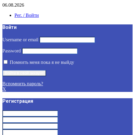
06.08.2026
Рег. / Войти
Войти
Username or email
Password
Помнить меня пока я не выйду
Вспомнить пароль?
X
Регистрация