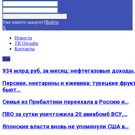
Уже имеете аккаунт?
Войти
X
Новости
ТВ Онлайн
Контакты
Топ
934 млрд руб. за месяц: нефтегазовые доходы
Персики, нектарины и ежевика: турецкие фрук
бьют…
Семья из Прибалтики переехала в Россию и…
ПВО за сутки уничтожила 20 авиабомб ВСУ,…
Японские власти вновь не упомянули США в…