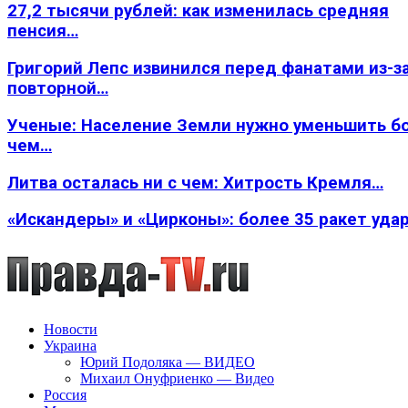
27,2 тысячи рублей: как изменилась средняя
пенсия…
Григорий Лепс извинился перед фанатами из-з
повторной…
Ученые: Население Земли нужно уменьшить б
чем…
Литва осталась ни с чем: Хитрость Кремля…
«Искандеры» и «Цирконы»: более 35 ракет уда
Новости
Украина
Юрий Подоляка — ВИДЕО
Михаил Онуфриенко — Видео
Россия