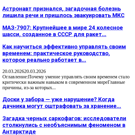
Астронавт признался, загадочная болезнь
лишила речи и пришлось эвакуировать МКС
МАЗ-7907: Крупнейшее в мире 24 колесное
шасси, созданное в СССР для ракет...
Как научиться эффективно управлять своим
временем: практическое руководство,
которое реально работает в...
20.03.2026
20.03.2026
Оглавление:Почему умение управлять своим временем стало
критически важным навыком в современном миреГлавные
причины, из-за которых...
Доски у забора — уже нарушение? Когда
дачника могут оштрафовать за хранение...
Загадка черных саркофагов: исследователи
столкнулись с необъяснимым феноменом в
Антарктиде