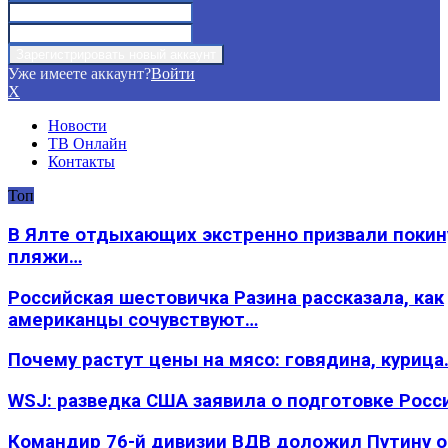
Уже имеете аккаунт?
Войти
X
Новости
ТВ Онлайн
Контакты
Топ
В Ялте отдыхающих экстренно призвали покин
пляжи…
Российская шестовичка Разина рассказала, как
американцы сочувствуют…
Почему растут цены на мясо: говядина, курица
WSJ: разведка США заявила о подготовке Росс
Командир 76-й дивизии ВДВ доложил Путину 