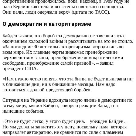
сопротивление продолжилось, пока, наконец, в 1989 году не
пала Берлинская стена и все стены советского господства.
Они пали, люди одержали верх» (цитата по ТАСС).
О демократии и авторитаризме
Байден заявил, что борьба за демократию не завершилась с
окончанием холодной войны и рассчитывать на это не стоило.
«За последние 30 лет силы авторитаризма возродились во
всем мире. Их главные черты знакомы: пренебрежение
верховенством закона, пренебрежение демократическими
свободами, пренебрежение самой правдой», – заявил
президент США.
«Нам нужно четко понять, что эта битва не будет выиграна ни
в ближайшие дни, ни в ближайшие месяцы. Нам надо
готовиться к долгой предстоящей борьбе».
Ситуация на Украине вдохнула новую жизнь в демократии по
всему миру, заявил Байден, говоря о реакции Запада на
нынешние события.
«Это не будет легко, у этого будет цена. – убежден Байден. –
Но мы должны заплатить эту цену, поскольку тьма, которая
направляет автократию, не сравнится по силе с пламенем