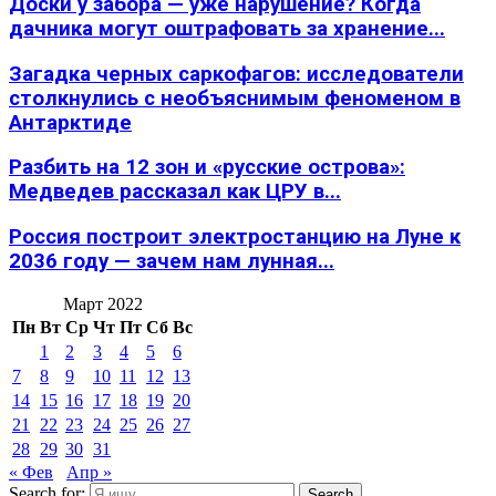
Доски у забора — уже нарушение? Когда
дачника могут оштрафовать за хранение...
Загадка черных саркофагов: исследователи
столкнулись с необъяснимым феноменом в
Антарктиде
Разбить на 12 зон и «русские острова»:
Медведев рассказал как ЦРУ в...
Россия построит электростанцию на Луне к
2036 году — зачем нам лунная...
Март 2022
Пн
Вт
Ср
Чт
Пт
Сб
Вс
1
2
3
4
5
6
7
8
9
10
11
12
13
14
15
16
17
18
19
20
21
22
23
24
25
26
27
28
29
30
31
« Фев
Апр »
Search for:
Search