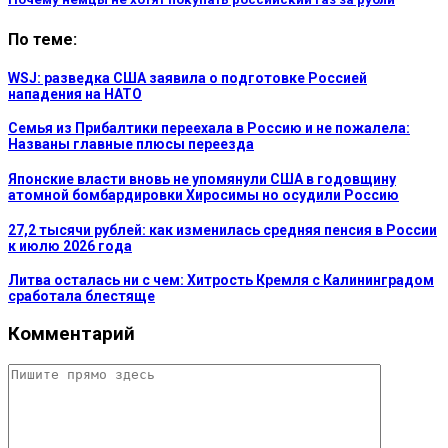
По теме:
WSJ: разведка США заявила о подготовке Россией
нападения на НАТО
Семья из Прибалтики переехала в Россию и не пожалела:
Названы главные плюсы переезда
Японские власти вновь не упомянули США в годовщину
атомной бомбардировки Хиросимы но осудили Россию
27,2 тысячи рублей: как изменилась средняя пенсия в России
к июлю 2026 года
Литва осталась ни с чем: Хитрость Кремля с Калининградом
сработала блестяще
Комментарий