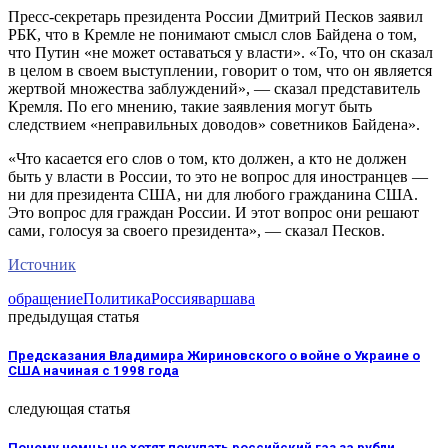
Пресс-секретарь президента России Дмитрий Песков заявил
РБК, что в Кремле не понимают смысл слов Байдена о том,
что Путин «не может оставаться у власти». «То, что он сказал
в целом в своем выступлении, говорит о том, что он является
жертвой множества заблуждений», — сказал представитель
Кремля. По его мнению, такие заявления могут быть
следствием «неправильных доводов» советников Байдена».
«Что касается его слов о том, кто должен, а кто не должен
быть у власти в России, то это не вопрос для иностранцев —
ни для президента США, ни для любого гражданина США.
Это вопрос для граждан России. И этот вопрос они решают
сами, голосуя за своего президента», — сказал Песков.
Источник
обращение
Политика
Россия
варшава
предыдущая статья
Предсказания Владимира Жириновского о войне о Украине о
США начиная с 1998 года
следующая статья
Почему немцы не хотят покупать российский газ за рубли