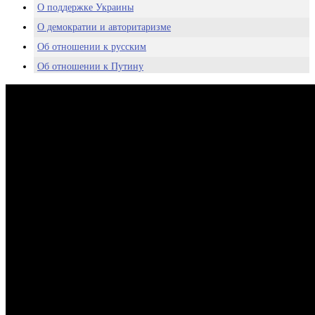
О поддержке Украины
О демократии и авторитаризме
Об отношении к русским
Об отношении к Путину
О целях США и НАТО
Об угрозе для Европы
Реакция Кремля