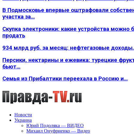
В Подмосковье впервые оштрафовали собстве
участка за…
Скупка электроники: какие устройства можно 
продать
934 млрд руб. за месяц: нефтегазовые доходы
Персики, нектарины и ежевика: турецкие фрук
бьют…
Семья из Прибалтики переехала в Россию и…
Новости
Украина
Юрий Подоляка — ВИДЕО
Михаил Онуфриенко — Видео