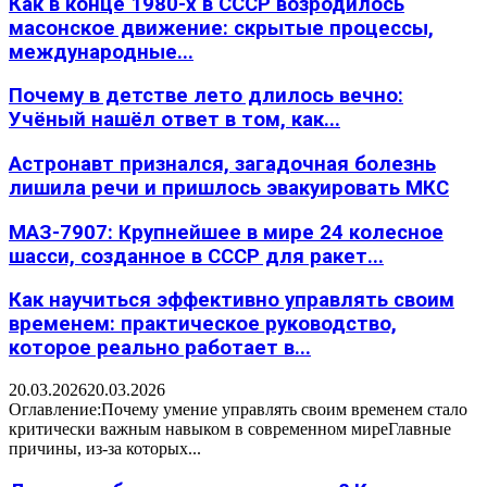
Как в конце 1980-х в СССР возродилось
масонское движение: скрытые процессы,
международные...
Почему в детстве лето длилось вечно:
Учёный нашёл ответ в том, как...
Астронавт признался, загадочная болезнь
лишила речи и пришлось эвакуировать МКС
МАЗ-7907: Крупнейшее в мире 24 колесное
шасси, созданное в СССР для ракет...
Как научиться эффективно управлять своим
временем: практическое руководство,
которое реально работает в...
20.03.2026
20.03.2026
Оглавление:Почему умение управлять своим временем стало
критически важным навыком в современном миреГлавные
причины, из-за которых...