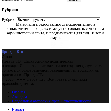
Рубрики
Рубрики
Материалы предоставляются исключительно в
ознакомительных целях и могут не совпадать с мнением
администрации сайта, и предназначены для лиц 18 лет и
старше
Правда-ТВ.ru
О нас
Правда-ТВ - Дискуссионно политическая
площадка.Использование материалов издания допускается
только при одновременном размещении гиперссылки на
оригинал в «Правда-ТВ»
@2023 - www.pravda-tv.ru. Все права принадлежат
правообладателям.
Главная
Авторам
Владельцам авторских прав. Ответственности.
Новости