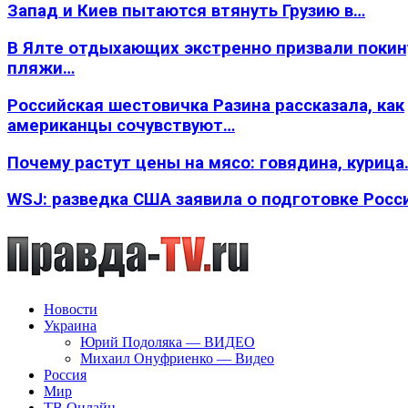
Запад и Киев пытаются втянуть Грузию в…
В Ялте отдыхающих экстренно призвали покин
пляжи…
Российская шестовичка Разина рассказала, как
американцы сочувствуют…
Почему растут цены на мясо: говядина, курица
WSJ: разведка США заявила о подготовке Росс
Новости
Украина
Юрий Подоляка — ВИДЕО
Михаил Онуфриенко — Видео
Россия
Мир
ТВ Онлайн