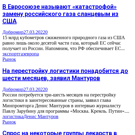
В Евросоюзе называют «катастрофой»
замену российского газа сланцевым из
США
Добромир
27.03.2022
0
15 млрд кубометров сжиженного природного газа из США
равно лишь около десятой части газа, который ЕС сейчас
получает из России. Напомним, что РФ обеспечивает ЕС...
экспорт
газ
европа
Рынок
На перестройку логистики понадобится до
шести месяцев, заявил Мантуров
Добромир
27.03.2022
0
России потребуется три-шесть месяцев на перестройку
логистики в заинтересованные страны, заявил глава
Минпромторга Денис Мантуров в интервью журналисту
Павлу Зарубину для программы «Москва. Кремль. Путин»....
логистика
Денис Мантуров
Рынок
Cпрос на некоторые группы лекарств в