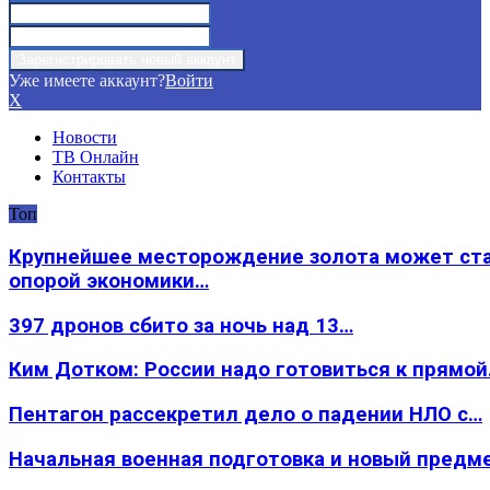
Уже имеете аккаунт?
Войти
X
Новости
ТВ Онлайн
Контакты
Топ
Крупнейшее месторождение золота может ст
опорой экономики…
397 дронов сбито за ночь над 13…
Ким Дотком: России надо готовиться к прямо
Пентагон рассекретил дело о падении НЛО с…
Начальная военная подготовка и новый предм