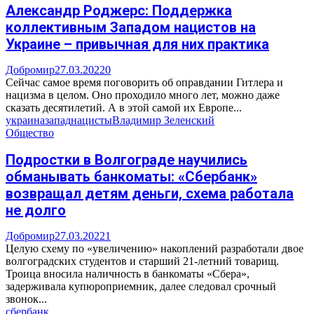
Александр Роджерс: Поддержка
коллективным Западом нацистов на
Украине – привычная для них практика
Добромир
27.03.2022
0
Сейчас самое время поговорить об оправдании Гитлера и
нацизма в целом. Оно проходило много лет, можно даже
сказать десятилетий. А в этой самой их Европе...
украина
запад
нацисты
Владимир Зеленский
Общество
Подростки в Волгограде научились
обманывать банкоматы: «Сбербанк»
возвращал детям деньги, схема работала
не долго
Добромир
27.03.2022
1
Целую схему по «увеличению» накоплений разработали двое
волгоградских студентов и старший 21-летний товарищ.
Троица вносила наличность в банкоматы «Сбера»,
задерживала купюроприемник, далее следовал срочный
звонок...
сбербанк