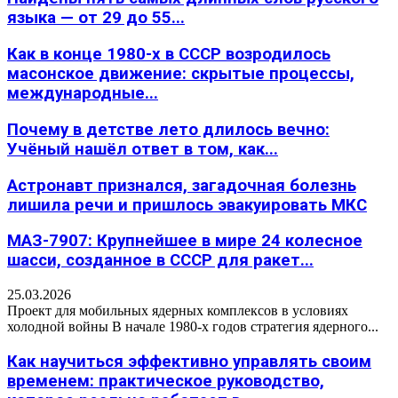
языка — от 29 до 55...
Как в конце 1980-х в СССР возродилось
масонское движение: скрытые процессы,
международные...
Почему в детстве лето длилось вечно:
Учёный нашёл ответ в том, как...
Астронавт признался, загадочная болезнь
лишила речи и пришлось эвакуировать МКС
МАЗ-7907: Крупнейшее в мире 24 колесное
шасси, созданное в СССР для ракет...
25.03.2026
Проект для мобильных ядерных комплексов в условиях
холодной войны В начале 1980-х годов стратегия ядерного...
Как научиться эффективно управлять своим
временем: практическое руководство,