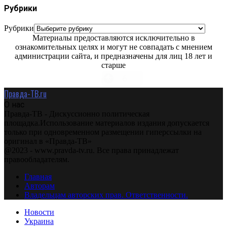
Рубрики
Рубрики
Материалы предоставляются исключительно в
ознакомительных целях и могут не совпадать с мнением
администрации сайта, и предназначены для лиц 18 лет и
старше
Правда-ТВ.ru
О нас
Правда-ТВ - Дискуссионно политическая
площадка.Использование материалов издания допускается
только при одновременном размещении гиперссылки на
оригинал в «Правда-ТВ»
@2023 - www.pravda-tv.ru. Все права принадлежат
правообладателям.
Главная
Авторам
Владельцам авторских прав. Ответственности.
Новости
Украина