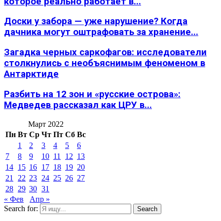
которое реально работает в...
Доски у забора — уже нарушение? Когда
дачника могут оштрафовать за хранение...
Загадка черных саркофагов: исследователи
столкнулись с необъяснимым феноменом в
Антарктиде
Разбить на 12 зон и «русские острова»:
Медведев рассказал как ЦРУ в...
Март 2022
Пн
Вт
Ср
Чт
Пт
Сб
Вс
1
2
3
4
5
6
7
8
9
10
11
12
13
14
15
16
17
18
19
20
21
22
23
24
25
26
27
28
29
30
31
« Фев
Апр »
Search for:
Search