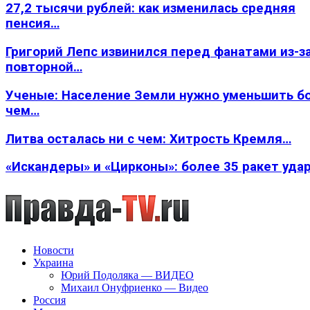
27,2 тысячи рублей: как изменилась средняя
пенсия…
Григорий Лепс извинился перед фанатами из-з
повторной…
Ученые: Население Земли нужно уменьшить б
чем…
Литва осталась ни с чем: Хитрость Кремля…
«Искандеры» и «Цирконы»: более 35 ракет уда
Новости
Украина
Юрий Подоляка — ВИДЕО
Михаил Онуфриенко — Видео
Россия