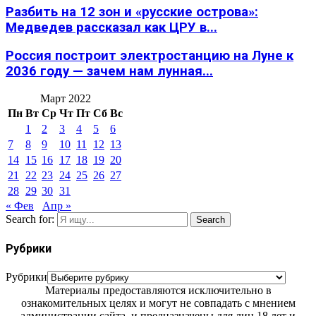
Разбить на 12 зон и «русские острова»:
Медведев рассказал как ЦРУ в...
Россия построит электростанцию на Луне к
2036 году — зачем нам лунная...
Март 2022
Пн
Вт
Ср
Чт
Пт
Сб
Вс
1
2
3
4
5
6
7
8
9
10
11
12
13
14
15
16
17
18
19
20
21
22
23
24
25
26
27
28
29
30
31
« Фев
Апр »
Search for:
Search
Рубрики
Рубрики
Материалы предоставляются исключительно в
ознакомительных целях и могут не совпадать с мнением
администрации сайта, и предназначены для лиц 18 лет и