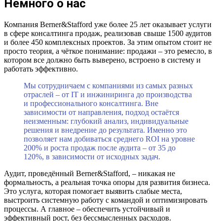
Немного о нас
Компания Berner&Stafford уже более 25 лет оказывает услуги
в сфере консалтинга продаж, реализовав свыше 1500 аудитов
и более 450 комплексных проектов. За этим опытом стоит не
просто теория, а чёткое понимание: продажи – это ремесло, в
котором все должно быть выверено, встроено в систему и
работать эффективно.
Мы сотрудничаем с компаниями из самых разных
отраслей – от IT и инжиниринга до производства
и профессионального консалтинга. Вне
зависимости от направления, подход остаётся
неизменным: глубокий анализ, индивидуальные
решения и внедрение до результата. Именно это
позволяет нам добиваться среднего ROI на уровне
200% и роста продаж после аудита – от 35 до
120%, в зависимости от исходных задач.
Аудит, проведённый Berner&Stafford, – никакая не
формальность, а реальная точка опоры для развития бизнеса.
Это услуга, которая помогает выявить слабые места,
выстроить системную работу с командой и оптимизировать
процессы. А главное – обеспечить устойчивый и
эффективный рост, без бессмысленных расходов.