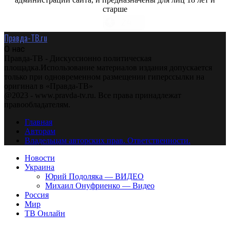
старше
Правда-ТВ.ru
О нас
Правда-ТВ - Дискуссионно политическая
площадка.Использование материалов издания допускается
только при одновременном размещении гиперссылки на
оригинал в «Правда-ТВ»
@2023 - www.pravda-tv.ru. Все права принадлежат
правообладателям.
Главная
Авторам
Владельцам авторских прав. Ответственности.
Новости
Украина
Юрий Подоляка — ВИДЕО
Михаил Онуфриенко — Видео
Россия
Мир
ТВ Онлайн