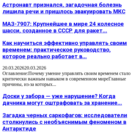
Астронавт признался, загадочная болезнь
лишила речи и пришлось эвакуировать МКС
МАЗ-7907: Крупнейшее в мире 24 колесное
шасси, созданное в СССР для ракет...
Как научиться эффективно управлять своим
временем: практическое руководство,
которое реально работает в...
20.03.2026
20.03.2026
Оглавление:Почему умение управлять своим временем стало
критически важным навыком в современном миреГлавные
причины, из-за которых...
Доски у забора — уже нарушение? Когда
дачника могут оштрафовать за хранение...
Загадка черных саркофагов: исследователи
столкнулись с необъяснимым феноменом в
Антарктиде