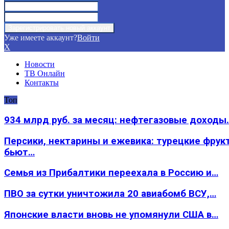
Уже имеете аккаунт?
Войти
X
Новости
ТВ Онлайн
Контакты
Топ
934 млрд руб. за месяц: нефтегазовые доходы
Персики, нектарины и ежевика: турецкие фрук
бьют…
Семья из Прибалтики переехала в Россию и…
ПВО за сутки уничтожила 20 авиабомб ВСУ,…
Японские власти вновь не упомянули США в…