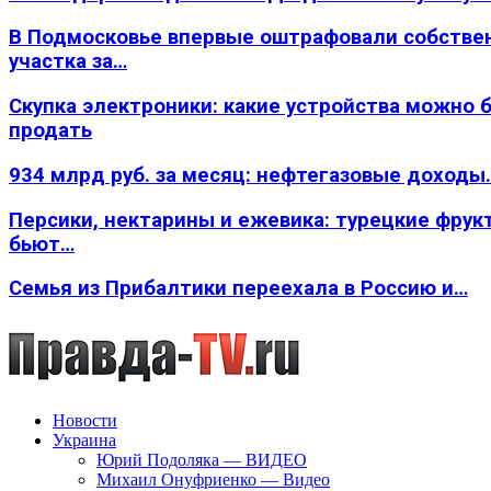
В Подмосковье впервые оштрафовали собстве
участка за…
Скупка электроники: какие устройства можно 
продать
934 млрд руб. за месяц: нефтегазовые доходы
Персики, нектарины и ежевика: турецкие фрук
бьют…
Семья из Прибалтики переехала в Россию и…
Новости
Украина
Юрий Подоляка — ВИДЕО
Михаил Онуфриенко — Видео