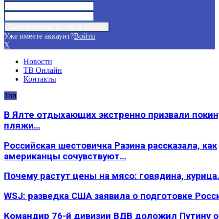
Уже имеете аккаунт?
Войти
X
Новости
ТВ Онлайн
Контакты
Топ
В Ялте отдыхающих экстренно призвали покин
пляжи…
Российская шестовичка Разина рассказала, как
американцы сочувствуют…
Почему растут цены на мясо: говядина, курица
WSJ: разведка США заявила о подготовке Росс
Командир 76-й дивизии ВДВ доложил Путину 