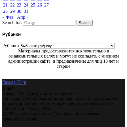
21
22
23
24
25
26
27
28
29
30
31
« Фев
Апр »
Search for:
Search
Рубрики
Рубрики
Материалы предоставляются исключительно в
ознакомительных целях и могут не совпадать с мнением
администрации сайта, и предназначены для лиц 18 лет и
старше
Правда-ТВ.ru
О нас
Правда-ТВ - Дискуссионно политическая
площадка.Использование материалов издания допускается
только при одновременном размещении гиперссылки на
оригинал в «Правда-ТВ»
@2023 - www.pravda-tv.ru. Все права принадлежат
правообладателям.