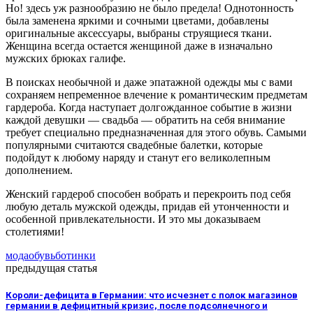
Но! здесь уж разнообразию не было предела! Однотонность
была заменена яркими и сочными цветами, добавлены
оригинальные аксессуары, выбраны струящиеся ткани.
Женщина всегда остается женщиной даже в изначально
мужских брюках галифе.
В поисках необычной и даже эпатажной одежды мы с вами
сохраняем непременное влечение к романтическим предметам
гардероба. Когда наступает долгожданное событие в жизни
каждой девушки — свадьба — обратить на себя внимание
требует специально предназначенная для этого обувь. Самыми
популярными считаются свадебные балетки, которые
подойдут к любому наряду и станут его великолепным
дополнением.
Женский гардероб способен вобрать и перекроить под себя
любую деталь мужской одежды, придав ей утонченности и
особенной привлекательности. И это мы доказываем
столетиями!
мода
обувь
ботинки
предыдущая статья
Короли-дефицита в Германии: что исчезнет с полок магазинов
германии в дефицитный кризис, после подсолнечного и