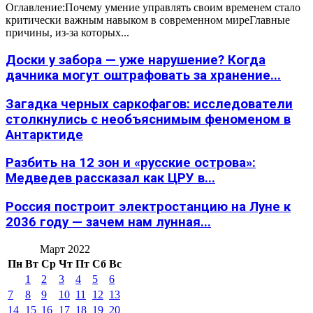
Оглавление:Почему умение управлять своим временем стало
критически важным навыком в современном миреГлавные
причины, из-за которых...
Доски у забора — уже нарушение? Когда
дачника могут оштрафовать за хранение...
Загадка черных саркофагов: исследователи
столкнулись с необъяснимым феноменом в
Антарктиде
Разбить на 12 зон и «русские острова»:
Медведев рассказал как ЦРУ в...
Россия построит электростанцию на Луне к
2036 году — зачем нам лунная...
Март 2022
Пн
Вт
Ср
Чт
Пт
Сб
Вс
1
2
3
4
5
6
7
8
9
10
11
12
13
14
15
16
17
18
19
20