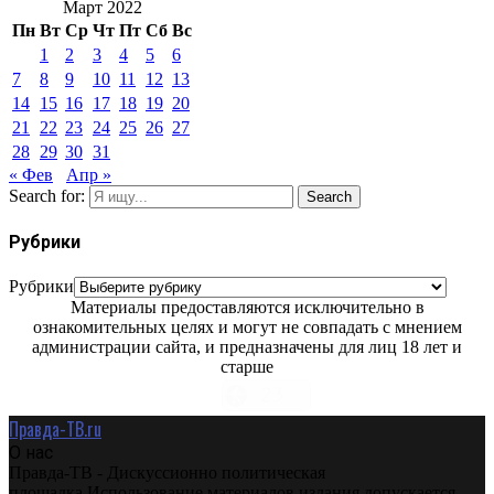
Март 2022
Пн
Вт
Ср
Чт
Пт
Сб
Вс
1
2
3
4
5
6
7
8
9
10
11
12
13
14
15
16
17
18
19
20
21
22
23
24
25
26
27
28
29
30
31
« Фев
Апр »
Search for:
Search
Рубрики
Рубрики
Материалы предоставляются исключительно в
ознакомительных целях и могут не совпадать с мнением
администрации сайта, и предназначены для лиц 18 лет и
старше
Правда-ТВ.ru
О нас
Правда-ТВ - Дискуссионно политическая
площадка.Использование материалов издания допускается