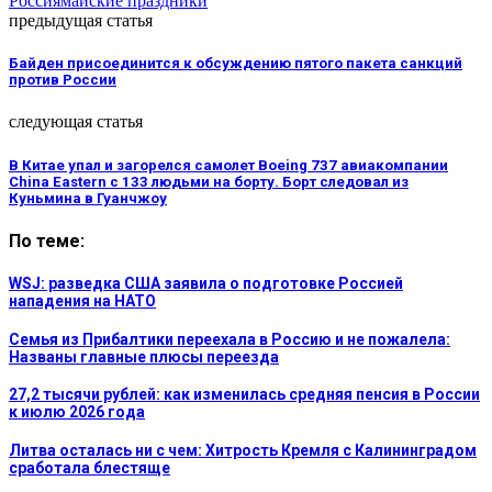
Россия
майские праздники
предыдущая статья
Байден присоединится к обсуждению пятого пакета санкций
против России
следующая статья
В Китае упал и загорелся самолет Boeing 737 авиакомпании
China Eastern с 133 людьми на борту. Борт следовал из
Куньмина в Гуанчжоу
По теме:
WSJ: разведка США заявила о подготовке Россией
нападения на НАТО
Семья из Прибалтики переехала в Россию и не пожалела:
Названы главные плюсы переезда
27,2 тысячи рублей: как изменилась средняя пенсия в России
к июлю 2026 года
Литва осталась ни с чем: Хитрость Кремля с Калининградом
сработала блестяще