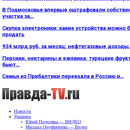
В Подмосковье впервые оштрафовали собстве
участка за…
Скупка электроники: какие устройства можно 
продать
934 млрд руб. за месяц: нефтегазовые доходы
Персики, нектарины и ежевика: турецкие фрук
бьют…
Семья из Прибалтики переехала в Россию и…
Новости
Украина
Юрий Подоляка — ВИДЕО
Михаил Онуфриенко — Видео