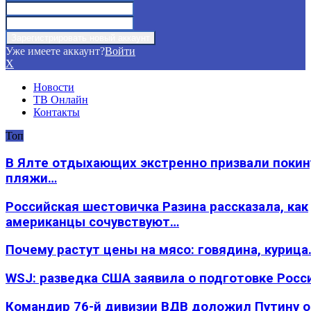
Уже имеете аккаунт?
Войти
X
Новости
ТВ Онлайн
Контакты
Топ
В Ялте отдыхающих экстренно призвали покин
пляжи…
Российская шестовичка Разина рассказала, как
американцы сочувствуют…
Почему растут цены на мясо: говядина, курица
WSJ: разведка США заявила о подготовке Росс
Командир 76-й дивизии ВДВ доложил Путину 