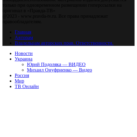
только при одновременном размещении гиперссылки на
оригинал в «Правда-ТВ»
@2023 - www.pravda-tv.ru. Все права принадлежат
правообладателям.
Главная
Авторам
Владельцам авторских прав. Ответственности.
Новости
Украина
Юрий Подоляка — ВИДЕО
Михаил Онуфриенко — Видео
Россия
Мир
ТВ Онлайн