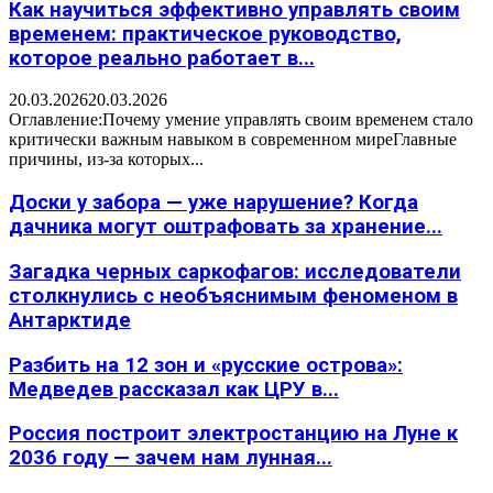
Как научиться эффективно управлять своим
временем: практическое руководство,
которое реально работает в...
20.03.2026
20.03.2026
Оглавление:Почему умение управлять своим временем стало
критически важным навыком в современном миреГлавные
причины, из-за которых...
Доски у забора — уже нарушение? Когда
дачника могут оштрафовать за хранение...
Загадка черных саркофагов: исследователи
столкнулись с необъяснимым феноменом в
Антарктиде
Разбить на 12 зон и «русские острова»:
Медведев рассказал как ЦРУ в...
Россия построит электростанцию на Луне к
2036 году — зачем нам лунная...