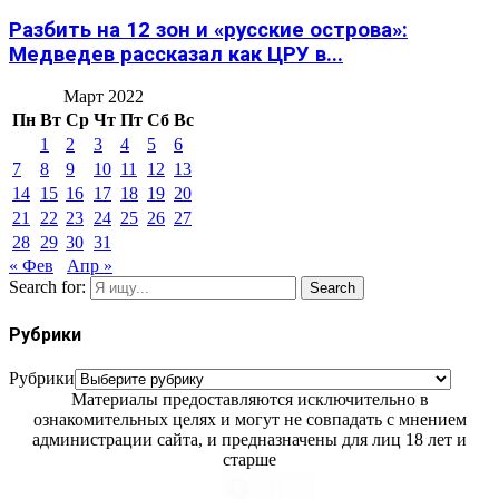
Разбить на 12 зон и «русские острова»:
Медведев рассказал как ЦРУ в...
Март 2022
Пн
Вт
Ср
Чт
Пт
Сб
Вс
1
2
3
4
5
6
7
8
9
10
11
12
13
14
15
16
17
18
19
20
21
22
23
24
25
26
27
28
29
30
31
« Фев
Апр »
Search for:
Search
Рубрики
Рубрики
Материалы предоставляются исключительно в
ознакомительных целях и могут не совпадать с мнением
администрации сайта, и предназначены для лиц 18 лет и
старше