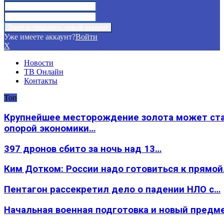
Уже имеете аккаунт?
Войти
X
Новости
ТВ Онлайн
Контакты
Топ
Крупнейшее месторождение золота может ст
опорой экономики…
397 дронов сбито за ночь над 13…
Ким Дотком: России надо готовиться к прямо
Пентагон рассекретил дело о падении НЛО с…
Начальная военная подготовка и новый предм