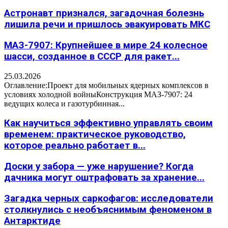
Астронавт признался, загадочная болезнь
лишила речи и пришлось эвакуировать МКС
МАЗ-7907: Крупнейшее в мире 24 колесное
шасси, созданное в СССР для ракет...
25.03.2026
Оглавление:Проект для мобильных ядерных комплексов в
условиях холодной войныКонструкция МАЗ-7907: 24
ведущих колеса и газотурбинная...
Как научиться эффективно управлять своим
временем: практическое руководство,
которое реально работает в...
Доски у забора — уже нарушение? Когда
дачника могут оштрафовать за хранение...
Загадка черных саркофагов: исследователи
столкнулись с необъяснимым феноменом в
Антарктиде