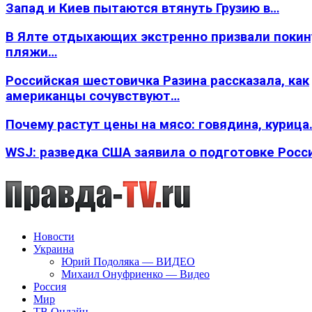
Запад и Киев пытаются втянуть Грузию в…
В Ялте отдыхающих экстренно призвали покин
пляжи…
Российская шестовичка Разина рассказала, как
американцы сочувствуют…
Почему растут цены на мясо: говядина, курица
WSJ: разведка США заявила о подготовке Росс
Новости
Украина
Юрий Подоляка — ВИДЕО
Михаил Онуфриенко — Видео
Россия
Мир
ТВ Онлайн