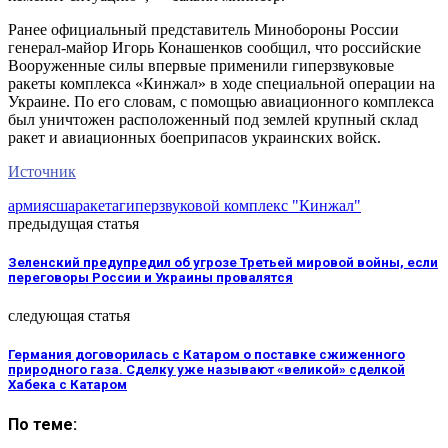
Ранее официальный представитель Минобороны России
генерал-майор Игорь Конашенков сообщил, что российские
Вооруженные силы впервые применили гиперзвуковые
ракеты комплекса «Кинжал» в ходе специальной операции на
Украине. По его словам, с помощью авиационного комплекса
был уничтожен расположенный под землей крупный склад
ракет и авиационных боеприпасов украинских войск.
Источник
армия
сша
ракета
гиперзвуковой комплекс "Кинжал"
предыдущая статья
Зеленский предупредил об угрозе Третьей мировой войны, если
переговоры России и Украины провалятся
следующая статья
Германия договорилась с Катаром о поставке сжиженного
природного газа. Сделку уже называют «великой» сделкой
Хабека с Катаром
По теме: