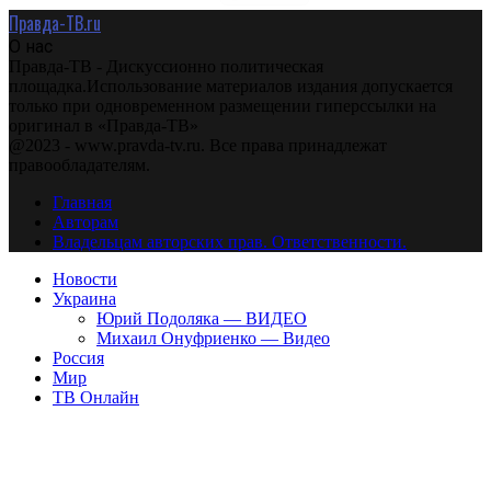
Правда-ТВ.ru
О нас
Правда-ТВ - Дискуссионно политическая
площадка.Использование материалов издания допускается
только при одновременном размещении гиперссылки на
оригинал в «Правда-ТВ»
@2023 - www.pravda-tv.ru. Все права принадлежат
правообладателям.
Главная
Авторам
Владельцам авторских прав. Ответственности.
Новости
Украина
Юрий Подоляка — ВИДЕО
Михаил Онуфриенко — Видео
Россия
Мир
ТВ Онлайн