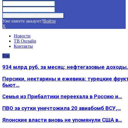
Уже имеете аккаунт?
Войти
X
Новости
ТВ Онлайн
Контакты
Топ
934 млрд руб. за месяц: нефтегазовые доходы
Персики, нектарины и ежевика: турецкие фрук
бьют…
Семья из Прибалтики переехала в Россию и…
ПВО за сутки уничтожила 20 авиабомб ВСУ,…
Японские власти вновь не упомянули США в…