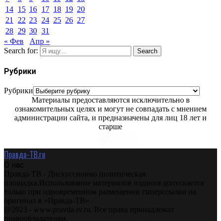
14
15
16
17
18
19
20
21
22
23
24
25
26
27
28
29
30
31
« Фев
Апр »
Search for:
Search
Рубрики
Рубрики
Материалы предоставляются исключительно в
ознакомительных целях и могут не совпадать с мнением
администрации сайта, и предназначены для лиц 18 лет и
старше
Правда-ТВ.ru
О нас
Правда-ТВ - Дискуссионно политическая
площадка.Использование материалов издания допускается
только при одновременном размещении гиперссылки на
оригинал в «Правда-ТВ»
@2023 - www.pravda-tv.ru. Все права принадлежат
правообладателям.