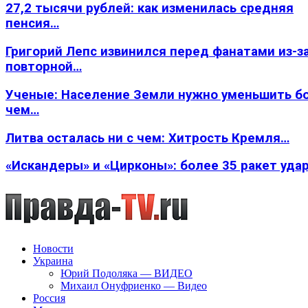
27,2 тысячи рублей: как изменилась средняя
пенсия…
Григорий Лепс извинился перед фанатами из-з
повторной…
Ученые: Население Земли нужно уменьшить б
чем…
Литва осталась ни с чем: Хитрость Кремля…
«Искандеры» и «Цирконы»: более 35 ракет уда
Новости
Украина
Юрий Подоляка — ВИДЕО
Михаил Онуфриенко — Видео
Россия