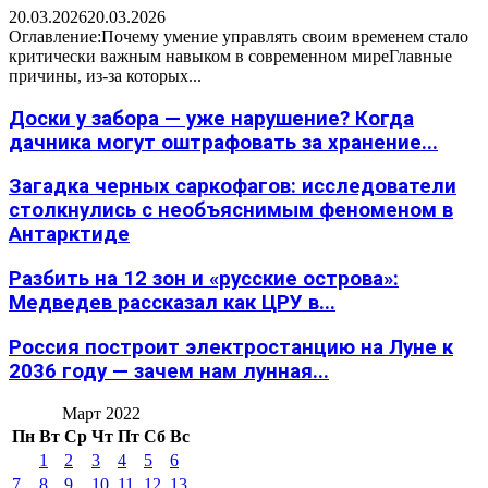
20.03.2026
20.03.2026
Оглавление:Почему умение управлять своим временем стало
критически важным навыком в современном миреГлавные
причины, из-за которых...
Доски у забора — уже нарушение? Когда
дачника могут оштрафовать за хранение...
Загадка черных саркофагов: исследователи
столкнулись с необъяснимым феноменом в
Антарктиде
Разбить на 12 зон и «русские острова»:
Медведев рассказал как ЦРУ в...
Россия построит электростанцию на Луне к
2036 году — зачем нам лунная...
Март 2022
Пн
Вт
Ср
Чт
Пт
Сб
Вс
1
2
3
4
5
6
7
8
9
10
11
12
13