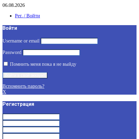
06.08.2026
Рег. / Войти
Войти
Username or email
Password
Помнить меня пока я не выйду
Вспомнить пароль?
X
Регистрация