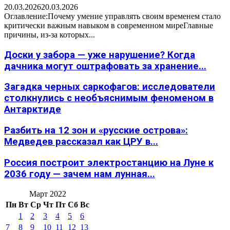
20.03.2026
20.03.2026
Оглавление:Почему умение управлять своим временем стало
критически важным навыком в современном миреГлавные
причины, из-за которых...
Доски у забора — уже нарушение? Когда
дачника могут оштрафовать за хранение...
Загадка черных саркофагов: исследователи
столкнулись с необъяснимым феноменом в
Антарктиде
Разбить на 12 зон и «русские острова»:
Медведев рассказал как ЦРУ в...
Россия построит электростанцию на Луне к
2036 году — зачем нам лунная...
Март 2022
Пн
Вт
Ср
Чт
Пт
Сб
Вс
1
2
3
4
5
6
7
8
9
10
11
12
13