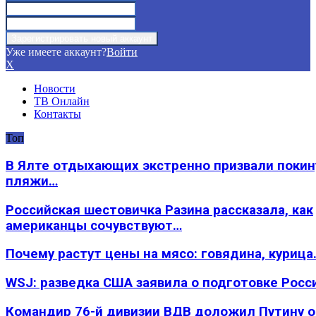
Уже имеете аккаунт?
Войти
X
Новости
ТВ Онлайн
Контакты
Топ
В Ялте отдыхающих экстренно призвали покин
пляжи…
Российская шестовичка Разина рассказала, как
американцы сочувствуют…
Почему растут цены на мясо: говядина, курица
WSJ: разведка США заявила о подготовке Росс
Командир 76-й дивизии ВДВ доложил Путину 