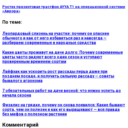
Ростех презентовал трастфон AYYA T1 на операционной системе
«Аврора»
По теме:
Леопардовый слизень на участке: почему он опаснее
обычного и как от него избавиться раз и навсегда —
разбираем современные и народные средства
Какие цветы проживут на даче долго: Почему современные
цветы часто радуют всего один сезон и уступают
проверенным временем сортам
Лайфхак как ускорить рост рассады перца даже при
позднем посаде, и получить сильную рассаду — советы
бывалого агронома
7 обязательных работ на даче весной: что нужно успеть до
начала сезона
Физалис на грядке, почему он снова появился: Какие бывают
сорта, чем он полезен и как его выращивают — вся правда
без мифов о полезном растении
Комментарий