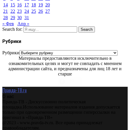
14
15
16
17
18
19
20
21
22
23
24
25
26
27
28
29
30
31
« Фев
Апр »
Search for:
Search
Рубрики
Рубрики
Материалы предоставляются исключительно в
ознакомительных целях и могут не совпадать с мнением
администрации сайта, и предназначены для лиц 18 лет и
старше
Правда-ТВ.ru
О нас
Правда-ТВ - Дискуссионно политическая
площадка.Использование материалов издания допускается
только при одновременном размещении гиперссылки на
оригинал в «Правда-ТВ»
@2023 - www.pravda-tv.ru. Все права принадлежат
правообладателям.