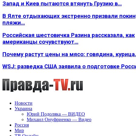
Запад и Киев пытаются втянуть Грузию в…
В Ялте отдыхающих экстренно призвали покин
пляжи…
Российская шестовичка Разина рассказала, как
американцы сочувствуют…
Почему растут цены на мясо: говядина, курица
WSJ: разведка США заявила о подготовке Росс
Новости
Украина
Юрий Подоляка — ВИДЕО
Михаил Онуфриенко — Видео
Россия
Мир
ТВ Онлайн