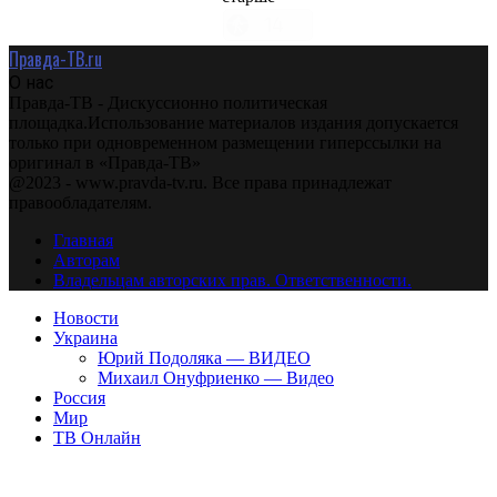
Правда-ТВ.ru
О нас
Правда-ТВ - Дискуссионно политическая
площадка.Использование материалов издания допускается
только при одновременном размещении гиперссылки на
оригинал в «Правда-ТВ»
@2023 - www.pravda-tv.ru. Все права принадлежат
правообладателям.
Главная
Авторам
Владельцам авторских прав. Ответственности.
Новости
Украина
Юрий Подоляка — ВИДЕО
Михаил Онуфриенко — Видео
Россия
Мир
ТВ Онлайн