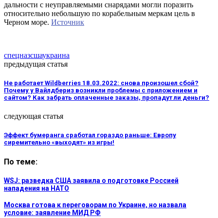
дальности с неуправляемыми снарядами могли поразить
относительно небольшую по корабельным меркам цель в
Черном море.
Источник
спецназ
сша
украина
предыдущая статья
Не работает Wildberries 18.03.2022: снова произошел сбой?
Почему у Вайлдбериз возникли проблемы с приложением и
сайтом? Как забрать оплаченные заказы, пропадут ли деньги?
следующая статья
Эффект бумеранга сработал гораздо раньше: Европу
сиремительно «выходят» из игры!
По теме:
WSJ: разведка США заявила о подготовке Россией
нападения на НАТО
Москва готова к переговорам по Украине, но назвала
условие: заявление МИД РФ