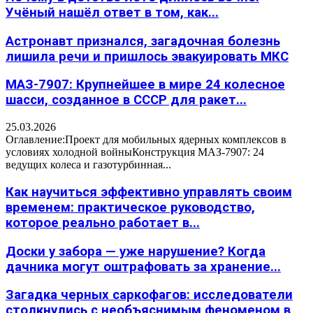
Учёный нашёл ответ в том, как...
Астронавт признался, загадочная болезнь
лишила речи и пришлось эвакуировать МКС
МАЗ-7907: Крупнейшее в мире 24 колесное
шасси, созданное в СССР для ракет...
25.03.2026
Оглавление:Проект для мобильных ядерных комплексов в
условиях холодной войныКонструкция МАЗ-7907: 24
ведущих колеса и газотурбинная...
Как научиться эффективно управлять своим
временем: практическое руководство,
которое реально работает в...
Доски у забора — уже нарушение? Когда
дачника могут оштрафовать за хранение...
Загадка черных саркофагов: исследователи
столкнулись с необъяснимым феноменом в