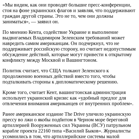
«Мы видим, как они проводят большие пресс-конференции,
стоя на фоне украинских флагов и заявляя, что поддерживают
граждан другой страны. Это не то, чем они должны
заниматься», — заявил он.
По мнению Кента, содействие Украине и выполнение
выдвигаемых Владимиром Зеленским требований может
навредить самим американцам. Он подчеркнул, что не
поддерживает российскую сторону, но считает недопустимым
обсуждение действий, которые могут привести к открытому
конфликту между Москвой и Вашингтоном.
Политик считает, что СЩА толкают Зеленского к
продолжению военных действий вместо того, чтобы
подталкивать стороны к дипломатическому решению.
Кроме того, считает Кент, вашингтонская администрация
использует украинский кризис как «удобный предлог для
отвлечения внимания американцев от внутренних проблем».
Ранее американское издание The Drive уличило украинскую
прессу во лжи о якобы подбитом в Черном море береговой
артиллерией Вооруженных сил Украины (ВСУ) патрульном
корабле проекта 22160 типа «Василий Быков». Журналисты
усомнились в том, что артиллерийские системы малой