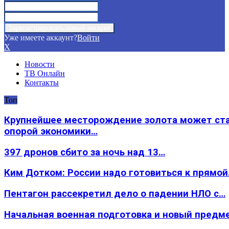
Уже имеете аккаунт?
Войти
X
Новости
ТВ Онлайн
Контакты
Топ
Крупнейшее месторождение золота может ст
опорой экономики…
397 дронов сбито за ночь над 13…
Ким Дотком: России надо готовиться к прямо
Пентагон рассекретил дело о падении НЛО с…
Начальная военная подготовка и новый предм