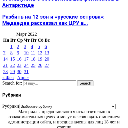
Антарктиде
Разбить на 12 зон и «русские острова»:
Медведев рассказал как ЦРУ в...
Март 2022
Пн
Вт
Ср
Чт
Пт
Сб
Вс
1
2
3
4
5
6
7
8
9
10
11
12
13
14
15
16
17
18
19
20
21
22
23
24
25
26
27
28
29
30
31
« Фев
Апр »
Search for:
Search
Рубрики
Рубрики
Материалы предоставляются исключительно в
ознакомительных целях и могут не совпадать с мнением
администрации сайта, и предназначены для лиц 18 лет и
старше