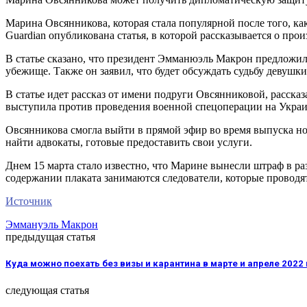
Марина Овсянникова, которая стала популярной после того, ка
Guardian опубликована статья, в которой рассказывается о пр
В статье сказано, что президент Эмманюэль Макрон предложил
убежище. Также он заявил, что будет обсуждать судьбу девуш
В статье идет рассказ от имени подруги Овсянниковой, расска
выступила против проведения военной спецоперации на Украин
Овсянникова смогла выйти в прямой эфир во время выпуска но
найти адвокаты, готовые предоставить свои услуги.
Днем 15 марта стало известно, что Марине вынесли штраф в ра
содержании плаката занимаются следователи, которые проводят
Источник
Эммануэль Макрон
предыдущая статья
Куда можно поехать без визы и карантина в марте и апреле 2022
следующая статья