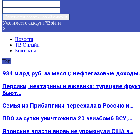
Уже имеете аккаунт?
Войти
X
Новости
ТВ Онлайн
Контакты
Топ
934 млрд руб. за месяц: нефтегазовые доходы
Персики, нектарины и ежевика: турецкие фрук
бьют…
Семья из Прибалтики переехала в Россию и…
ПВО за сутки уничтожила 20 авиабомб ВСУ,…
Японские власти вновь не упомянули США в…