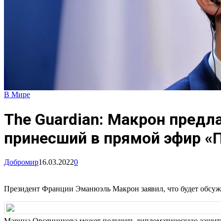
В Мире
The Guardian: Макрон пред
принесший в прямой эфир «
Добромир
16.03.2022
0
Президент Франции Эманюэль Макрон заявил, что будет обсуж
Марина Овсянникова может получить дипломатическую защиту