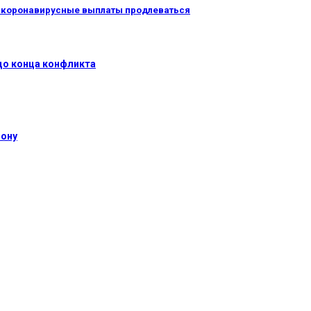
т ли коронавирусные выплаты продлеваться
 до конца конфликта
фону