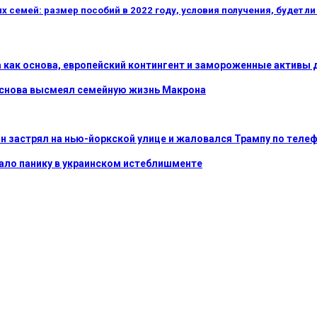
олных семей: размер пособий в 2022 году, условия получения, буде
а как основа, европейский контингент и замороженные активы
е снова высмеял семейную жизнь Макрона
н застрял на нью-йоркской улице и жаловался Трампу по теле
вало панику в украинском истеблишменте