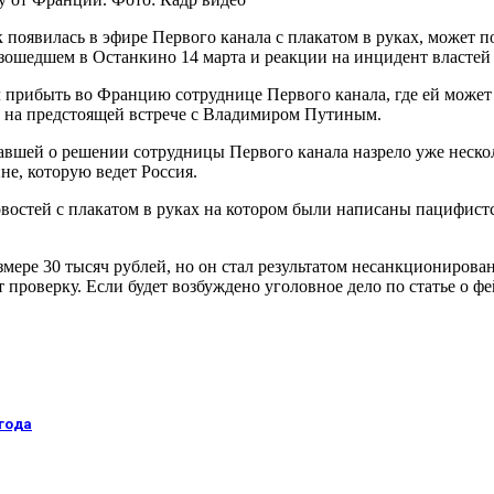
к появилась в эфире Первого канала с плакатом в руках, может
оизошедшем в Останкино 14 марта и реакции на инцидент власте
 прибыть во Францию сотруднице Первого канала, где ей может
ки на предстоящей встрече с Владимиром Путиным.
завшей о решении сотрудницы Первого канала назрело уже неско
е, которую ведет Россия.
востей с плакатом в руках на котором были написаны пацифистс
змере 30 тысяч рублей, но он стал результатом несанкциониров
 проверку. Если будет возбуждено уголовное дело по статье о ф
 года