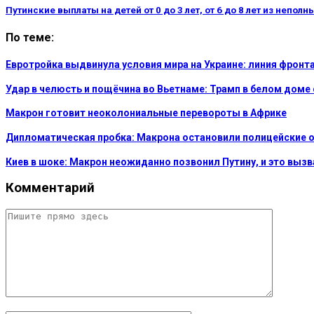
Путинские выплаты на детей от 0 до 3 лет, от 6 до 8 лет из неп
По теме:
Евротройка выдвинула условия мира на Украине: линия фронт
Удар в челюсть и пощёчина во Вьетнаме: Трамп в белом дом
Макрон готовит неоколониальные перевороты в Африке
Дипломатическая пробка: Макрона остановили полицейские о
Киев в шоке: Макрон неожиданно позвонил Путину, и это выз
Комментарий