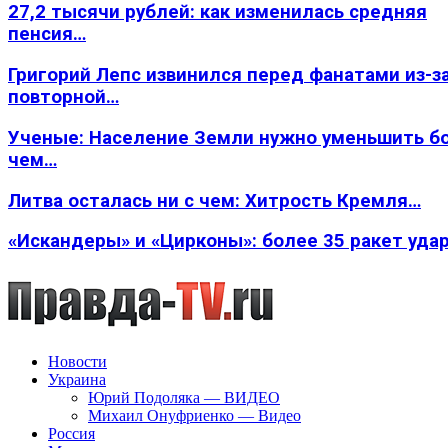
27,2 тысячи рублей: как изменилась средняя
пенсия…
Григорий Лепс извинился перед фанатами из-з
повторной…
Ученые: Население Земли нужно уменьшить б
чем…
Литва осталась ни с чем: Хитрость Кремля…
«Искандеры» и «Цирконы»: более 35 ракет уда
Новости
Украина
Юрий Подоляка — ВИДЕО
Михаил Онуфриенко — Видео
Россия