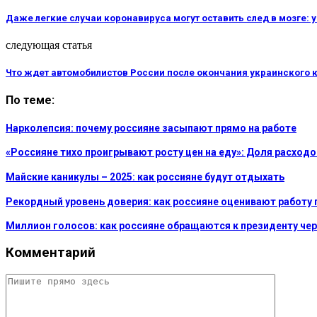
Даже легкие случаи коронавируса могут оставить след в мозге:
следующая статья
Что ждет автомобилистов России после окончания украинского 
По теме:
Нарколепсия: почему россияне засыпают прямо на работе
«Россияне тихо проигрывают росту цен на еду»: Доля расходо
Майские каникулы – 2025: как россияне будут отдыхать
Рекордный уровень доверия: как россияне оценивают работу 
Миллион голосов: как россияне обращаются к президенту че
Комментарий