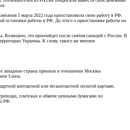
ии. Пользователей из России попросили вывести свои денежные
ии.
омпания 5 марта 2022 года приостановила свою работу в РФ.
ой остановки работы в РФ. До этого о приостановке работы на
ы. Возможно, это произойдет после снятия санкций с России. В
ерритории Украины. К слову, такого же мнения
ие западные страны приняли в отношении Москвы
tern Union.
андартной контактной или бесконтактной оплатой картами.
переводах, платежах и обмене ценными бумагами по
Б-РФ.