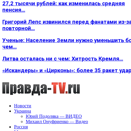
27,2 тысячи рублей: как изменилась средняя
пенсия…
Григорий Лепс извинился перед фанатами из-з
повторной…
Ученые: Население Земли нужно уменьшить б
чем…
Литва осталась ни с чем: Хитрость Кремля…
«Искандеры» и «Цирконы»: более 35 ракет уда
Новости
Украина
Юрий Подоляка — ВИДЕО
Михаил Онуфриенко — Видео
Россия