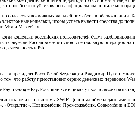
становке своей деятельности на территории Российской Федерац
ии, которое было опубликовано на официальном портале корпорац
в, но опасаются возможных дальнейших сбоев в обслуживании. К
 электронные кошельки, чтобы успеть вывести средства до полн
 Visa и MasterCard.
 когда кошельки российских пользователей будут разблокирован
 случае, если Россия закончит свою специальную операцию на т
ю деятельность в РФ.
 начал президент Российской Федерации Владимир Путин, мног
 о том, что работу приостановит сервис денежных переводов Wes
e Pay и Google Pay. Россияне все еще могут воспользоваться ст
шение отключить от системы SWIFT (система обмена данными о 
я», «Открытие», Новикомбанк, Промсвязьбанк, Совкомбанк и ВЭ