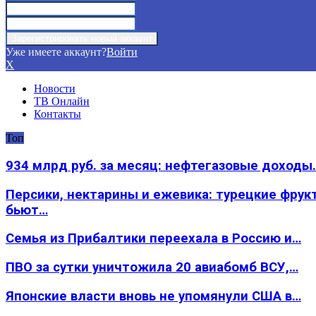
Уже имеете аккаунт?
Войти
X
Новости
ТВ Онлайн
Контакты
Топ
934 млрд руб. за месяц: нефтегазовые доходы
Персики, нектарины и ежевика: турецкие фрук
бьют…
Семья из Прибалтики переехала в Россию и…
ПВО за сутки уничтожила 20 авиабомб ВСУ,…
Японские власти вновь не упомянули США в…