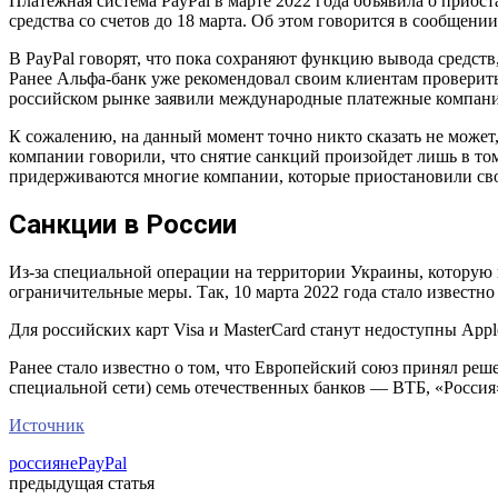
Платежная система PayPal в марте 2022 года объявила о прио
средства со счетов до 18 марта. Об этом говорится в сообщен
В PayPal говорят, что пока сохраняют функцию вывода средст
Ранее Альфа-банк уже рекомендовал своим клиентам проверить
российском рынке заявили международные платежные компании
К сожалению, на данный момент точно никто сказать не может,
компании говорили, что снятие санкций произойдет лишь в том
придерживаются многие компании, которые приостановили сво
Санкции в России
Из-за специальной операции на территории Украины, которую
ограничительные меры. Так, 10 марта 2022 года стало известно
Для российских карт Visa и MasterCard станут недоступны Appl
Ранее стало известно о том, что Европейский союз принял ре
специальной сети) семь отечественных банков — ВТБ, «Росси
Источник
россияне
PayPal
предыдущая статья