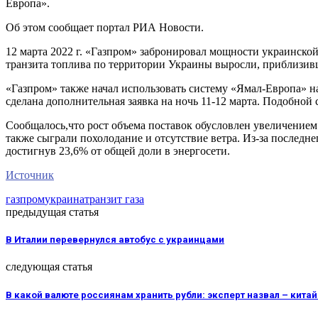
Европа».
Об этом сообщает портал РИА Новости.
12 марта 2022 г. «Газпром» забронировал мощности украинской 
транзита топлива по территории Украины выросли, приблизив
«Газпром» также начал использовать систему «Ямал-Европа» н
сделана дополнительная заявка на ночь 11-12 марта. Подобной 
Сообщалось,что рост объема поставок обусловлен увеличением
также сыграли похолодание и отсутствие ветра. Из-за последн
достигнув 23,6% от общей доли в энергосети.
Источник
газпром
украина
транзит газа
предыдущая статья
В Италии перевернулся автобус с украинцами
следующая статья
В какой валюте россиянам хранить рубли: эксперт назвал – кита