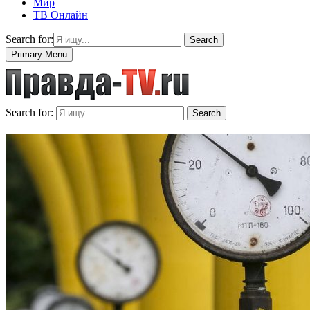
Мир
ТВ Онлайн
Search for:
Search
Primary Menu
Search for:
Search