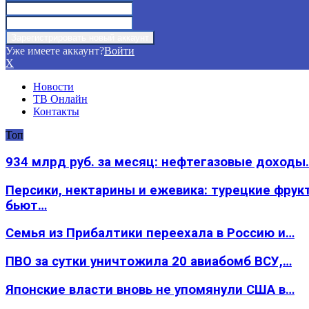
Уже имеете аккаунт?
Войти
X
Новости
ТВ Онлайн
Контакты
Топ
934 млрд руб. за месяц: нефтегазовые доходы
Персики, нектарины и ежевика: турецкие фрук
бьют…
Семья из Прибалтики переехала в Россию и…
ПВО за сутки уничтожила 20 авиабомб ВСУ,…
Японские власти вновь не упомянули США в…