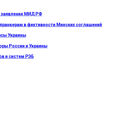
е: заявление МИД РФ
 пранкерам в фиктивности Минских соглашений
урсы Украины
оры России и Украины
в и систем РЭБ