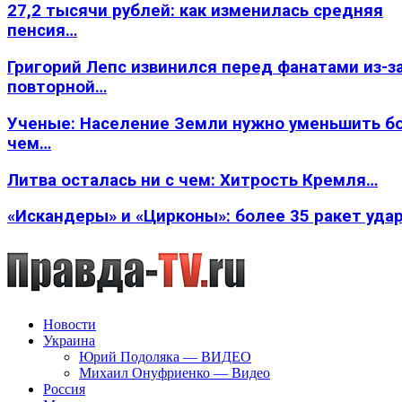
27,2 тысячи рублей: как изменилась средняя
пенсия…
Григорий Лепс извинился перед фанатами из-з
повторной…
Ученые: Население Земли нужно уменьшить б
чем…
Литва осталась ни с чем: Хитрость Кремля…
«Искандеры» и «Цирконы»: более 35 ракет уда
Новости
Украина
Юрий Подоляка — ВИДЕО
Михаил Онуфриенко — Видео
Россия