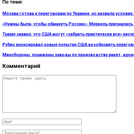
По теме:
Москва готова к переговорам по Украине, но назвала услови
«Нужны были, чтобы обмануть Россию»: Меркель призналась
Трамп заявил, что США могут «забрать практически все» рес
Рубио анонсировал новые попытки США возобновить перегов
Минобороны: поражены заводы по производству ракет, дроно
Комментарий