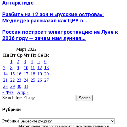
Антарктиде
Разбить на 12 зон и «русские острова»:
Медведев рассказал как ЦРУ в...
Россия построит электростанцию на Луне к
2036 году — зачем нам лунная...
Март 2022
Пн
Вт
Ср
Чт
Пт
Сб
Вс
1
2
3
4
5
6
7
8
9
10
11
12
13
14
15
16
17
18
19
20
21
22
23
24
25
26
27
28
29
30
31
« Фев
Апр »
Search for:
Search
Рубрики
Рубрики
Материалы предоставляются исключительно в