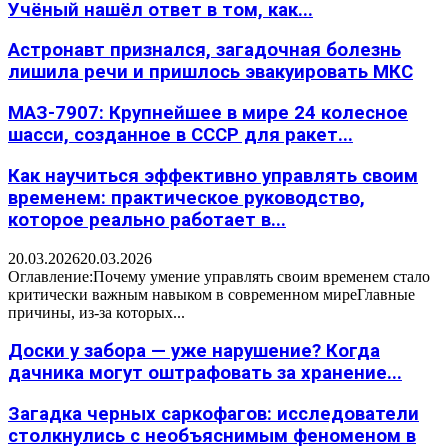
Учёный нашёл ответ в том, как...
Астронавт признался, загадочная болезнь
лишила речи и пришлось эвакуировать МКС
МАЗ-7907: Крупнейшее в мире 24 колесное
шасси, созданное в СССР для ракет...
Как научиться эффективно управлять своим
временем: практическое руководство,
которое реально работает в...
20.03.2026
20.03.2026
Оглавление:Почему умение управлять своим временем стало
критически важным навыком в современном миреГлавные
причины, из-за которых...
Доски у забора — уже нарушение? Когда
дачника могут оштрафовать за хранение...
Загадка черных саркофагов: исследователи
столкнулись с необъяснимым феноменом в