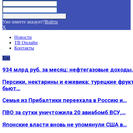
Уже имеете аккаунт?
Войти
X
Новости
ТВ Онлайн
Контакты
Топ
934 млрд руб. за месяц: нефтегазовые доходы
Персики, нектарины и ежевика: турецкие фрук
бьют…
Семья из Прибалтики переехала в Россию и…
ПВО за сутки уничтожила 20 авиабомб ВСУ,…
Японские власти вновь не упомянули США в…