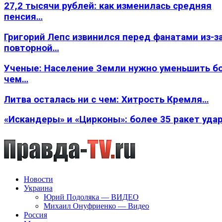
27,2 тысячи рублей: как изменилась средняя
пенсия…
Григорий Лепс извинился перед фанатами из-з
повторной…
Ученые: Население Земли нужно уменьшить б
чем…
Литва осталась ни с чем: Хитрость Кремля…
«Искандеры» и «Цирконы»: более 35 ракет уда
Новости
Украина
Юрий Подоляка — ВИДЕО
Михаил Онуфриенко — Видео
Россия