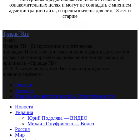
ознакомительных целях и могут не совпадать с мнением
администрации сайта, и предназначены для лиц 18 лет и
старше
Правда-ТВ.ru
О нас
Правда-ТВ - Дискуссионно политическая
площадка.Использование материалов издания допускается
только при одновременном размещении гиперссылки на
оригинал в «Правда-ТВ»
@2023 - www.pravda-tv.ru. Все права принадлежат
правообладателям.
Главная
Авторам
Владельцам авторских прав. Ответственности.
Новости
Украина
Юрий Подоляка — ВИДЕО
Михаил Онуфриенко — Видео
Россия
Мир