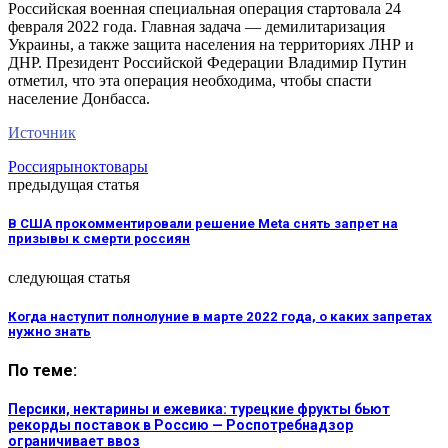
Российская военная специальная операция стартовала 24
февраля 2022 года. Главная задача — демилитаризация
Украины, а также защита населения на территориях ЛНР и
ДНР. Президент Российской Федерации Владимир Путин
отметил, что эта операция необходима, чтобы спасти
население Донбасса.
Источник
Россия
рынок
товары
предыдущая статья
В США прокомментировали решение Meta снять запрет на
призывы к смерти россиян
следующая статья
Когда наступит полнолуние в марте 2022 года, о каких запретах
нужно знать
По теме:
Персики, нектарины и ежевика: турецкие фрукты бьют
рекорды поставок в Россию — Роспотребнадзор
ограничивает ввоз