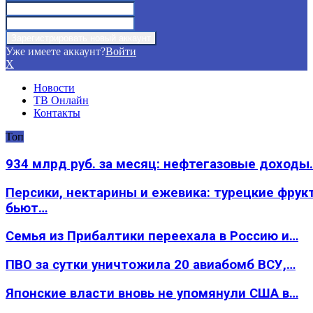
Уже имеете аккаунт?
Войти
X
Новости
ТВ Онлайн
Контакты
Топ
934 млрд руб. за месяц: нефтегазовые доходы
Персики, нектарины и ежевика: турецкие фрук
бьют…
Семья из Прибалтики переехала в Россию и…
ПВО за сутки уничтожила 20 авиабомб ВСУ,…
Японские власти вновь не упомянули США в…