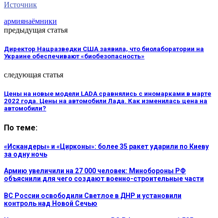
Источник
армия
наёмники
предыдущая статья
Директор Нацразведки США заявила, что биолаборатории на
Украине обеспечивают «биобезопасность»
следующая статья
Цены на новые модели LADA сравнялись с иномарками в марте
2022 года. Цены на автомобили Лада. Как изменилась цена на
автомобили?
По теме:
«Искандеры» и «Цирконы»: более 35 ракет ударили по Киеву
за одну ночь
Армию увеличили на 27 000 человек: Минобороны РФ
объяснили для чего создают военно-строительные части
ВС России освободили Светлое в ДНР и установили
контроль над Новой Сечью