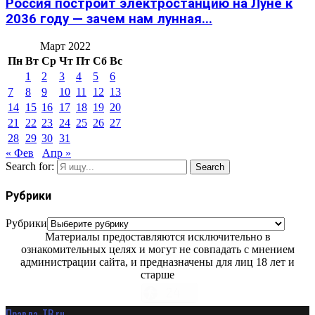
Россия построит электростанцию на Луне к
2036 году — зачем нам лунная...
Март 2022
Пн
Вт
Ср
Чт
Пт
Сб
Вс
1
2
3
4
5
6
7
8
9
10
11
12
13
14
15
16
17
18
19
20
21
22
23
24
25
26
27
28
29
30
31
« Фев
Апр »
Search for:
Search
Рубрики
Рубрики
Материалы предоставляются исключительно в
ознакомительных целях и могут не совпадать с мнением
администрации сайта, и предназначены для лиц 18 лет и
старше
Правда-ТВ.ru