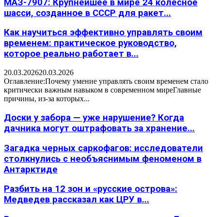
МАЗ-7907: Крупнейшее в мире 24 колесное
шасси, созданное в СССР для ракет...
Как научиться эффективно управлять своим
временем: практическое руководство,
которое реально работает в...
20.03.2026
20.03.2026
Оглавление:Почему умение управлять своим временем стало
критически важным навыком в современном миреГлавные
причины, из-за которых...
Доски у забора — уже нарушение? Когда
дачника могут оштрафовать за хранение...
Загадка черных саркофагов: исследователи
столкнулись с необъяснимым феноменом в
Антарктиде
Разбить на 12 зон и «русские острова»:
Медведев рассказал как ЦРУ в...