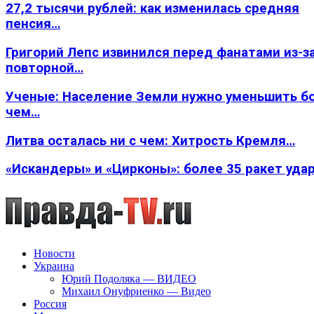
27,2 тысячи рублей: как изменилась средняя
пенсия…
Григорий Лепс извинился перед фанатами из-з
повторной…
Ученые: Население Земли нужно уменьшить б
чем…
Литва осталась ни с чем: Хитрость Кремля…
«Искандеры» и «Цирконы»: более 35 ракет уда
Новости
Украина
Юрий Подоляка — ВИДЕО
Михаил Онуфриенко — Видео
Россия