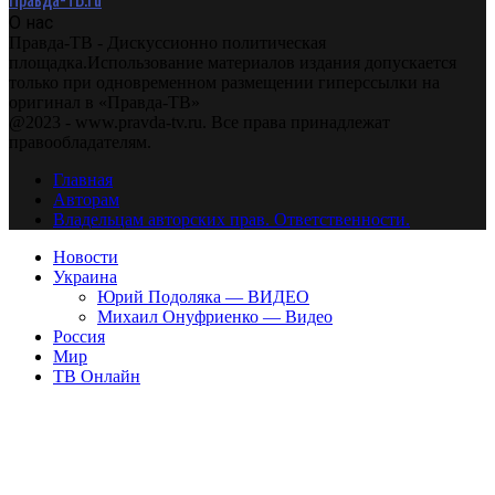
О нас
Правда-ТВ - Дискуссионно политическая
площадка.Использование материалов издания допускается
только при одновременном размещении гиперссылки на
оригинал в «Правда-ТВ»
@2023 - www.pravda-tv.ru. Все права принадлежат
правообладателям.
Главная
Авторам
Владельцам авторских прав. Ответственности.
Новости
Украина
Юрий Подоляка — ВИДЕО
Михаил Онуфриенко — Видео
Россия
Мир
ТВ Онлайн