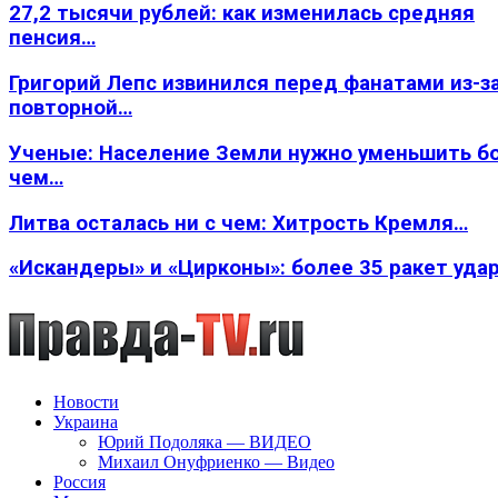
27,2 тысячи рублей: как изменилась средняя
пенсия…
Григорий Лепс извинился перед фанатами из-з
повторной…
Ученые: Население Земли нужно уменьшить б
чем…
Литва осталась ни с чем: Хитрость Кремля…
«Искандеры» и «Цирконы»: более 35 ракет уда
Новости
Украина
Юрий Подоляка — ВИДЕО
Михаил Онуфриенко — Видео
Россия