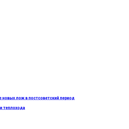
 новых лож в постсоветский период
ки теплохода