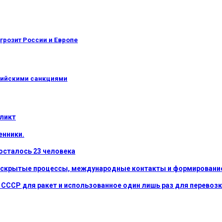
 грозит России и Европе
сийскими санкциями
фликт
енники.
осталось 23 человека
: скрытые процессы, международные контакты и формирование
в СССР для ракет и использованное один лишь раз для перевоз