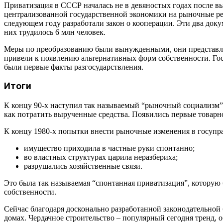
Приватизация в СССР началась не в девяностых годах после вып
централизованной государственной экономики на рыночные рел
следующем году разработали закон о кооперации. Эти два доку
них трудилось 6 млн человек.
Меры по преобразованию были вынужденными, они представля
привели к появлению альтернативных форм собственности. Гос
были первые факты разгосударствления.
Итоги
К концу 90-х наступил так называемый “рыночный социализм”.
как потратить вырученные средства. Появились первые товарн
К концу 1980-х попытки внести рыночные изменения в госупра
имущество приходила в частные руки спонтанно;
во властных структурах царила неразбериха;
разрушались хозяйственные связи.
Это была так называемая “спонтанная приватизация”, котору
собственности.
Сейчас благодаря досконально разработанной законодательной
домах. Чердачное строительство – популярный сегодня тренд