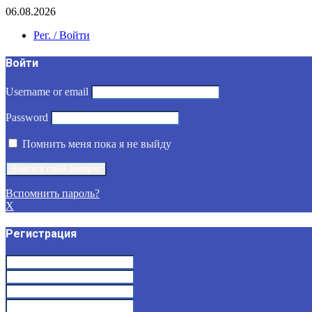
06.08.2026
Рег. / Войти
Войти
Username or email
Password
Помнить меня пока я не выйду
Вспомнить пароль?
X
Регистрация