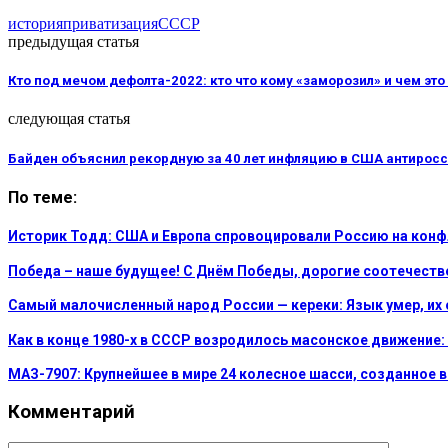
история
приватизация
СССР
предыдущая статья
Кто под мечом дефолта-2022: кто что кому «заморозил» и чем это
следующая статья
Байден объяснил рекордную за 40 лет инфляцию в США антирос
По теме:
Историк Тодд: США и Европа спровоцировали Россию на кон
Победа – наше будущее! С Днём Победы, дорогие соотечеств
Самый малочисленный народ России — кереки: Язык умер, их 
Как в конце 1980-х в СССР возродилось масонское движение
МАЗ-7907: Крупнейшее в мире 24 колесное шасси, созданное 
Комментарий