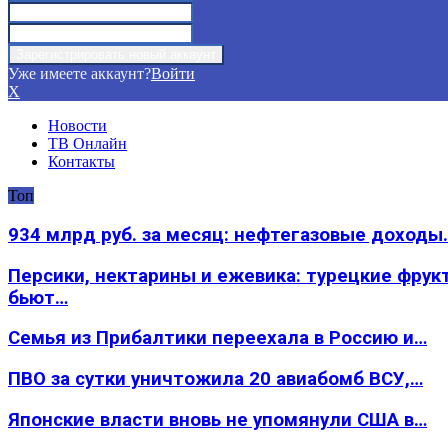
Уже имеете аккаунт?
Войти
X
Новости
ТВ Онлайн
Контакты
Топ
934 млрд руб. за месяц: нефтегазовые доходы
Персики, нектарины и ежевика: турецкие фрук
бьют…
Семья из Прибалтики переехала в Россию и…
ПВО за сутки уничтожила 20 авиабомб ВСУ,…
Японские власти вновь не упомянули США в…