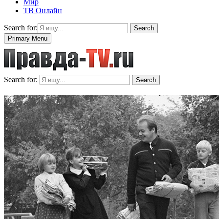
Мир
ТВ Онлайн
Search for:
Search
Primary Menu
Search for:
Search