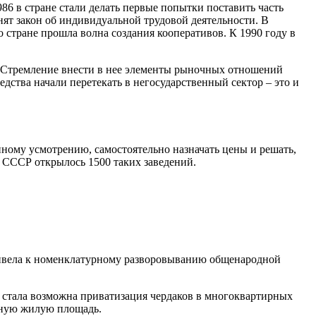
986 в стране стали делать первые попытки поставить часть
ят закон об индивидуальной трудовой деятельности. В
 стране прошла волна создания кооперативов. К 1990 году в
 Стремление внести в нее элементы рыночных отношений
ства начали перетекать в негосударственный сектор – это и
ному усмотрению, самостоятельно назначать цены и решать,
в СССР открылось 1500 таких заведений.
ривела к номенклатурному разворовыванию общенародной
, стала возможна приватизация чердаков в многоквартирных
нную жилую площадь.