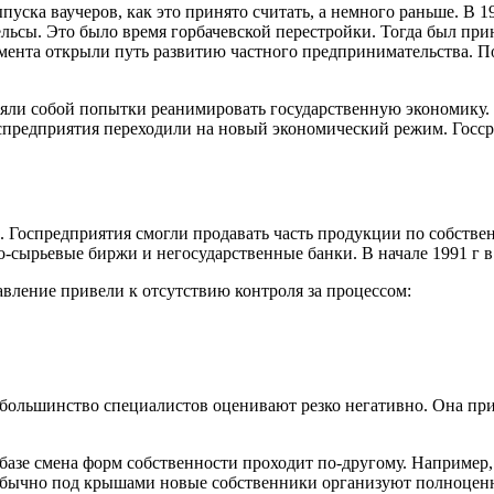
уска ваучеров, как это принято считать, а немного раньше. В 1
ьсы. Это было время горбачевской перестройки. Тогда был прин
мента открыли путь развитию частного предпринимательства. По
ли собой попытки реанимировать государственную экономику.
предприятия переходили на новый экономический режим. Госсред
 Госпредприятия смогли продавать часть продукции по собствен
о-сырьевые биржи и негосударственные банки. В начале 1991 г 
вление привели к отсутствию контроля за процессом:
ю большинство специалистов оценивают резко негативно. Она п
 базе смена форм собственности проходит по-другому. Например
, обычно под крышами новые собственники организуют полноце