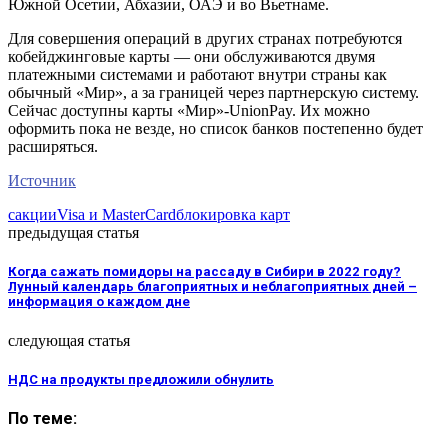
Южной Осетии, Абхазии, ОАЭ и во Вьетнаме.
Для совершения операций в других странах потребуются
кобейджинговые карты — они обслуживаются двумя
платежными системами и работают внутри страны как
обычный «Мир», а за границей через партнерскую систему.
Сейчас доступны карты «Мир»-UnionPay. Их можно
оформить пока не везде, но список банков постепенно будет
расширяться.
Источник
сакции
Visa и MasterCard
блокировка карт
предыдущая статья
Когда сажать помидоры на рассаду в Сибири в 2022 году?
Лунный календарь благоприятных и неблагоприятных дней –
информация о каждом дне
следующая статья
НДС на продукты предложили обнулить
По теме: