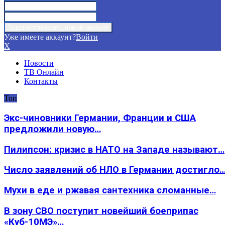
Уже имеете аккаунт?
Войти
X
Новости
ТВ Онлайн
Контакты
Топ
Экс-чиновники Германии, Франции и США
предложили новую…
Пилипсон: кризис в НАТО на Западе называют…
Число заявлений об НЛО в Германии достигло
Мухи в еде и ржавая сантехника сломанные…
В зону СВО поступит новейший боеприпас
«Куб-10МЭ»…