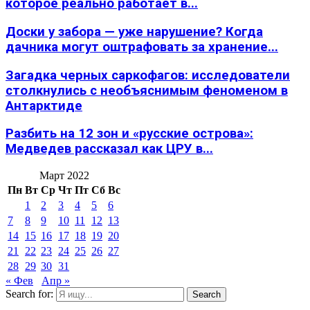
которое реально работает в...
Доски у забора — уже нарушение? Когда
дачника могут оштрафовать за хранение...
Загадка черных саркофагов: исследователи
столкнулись с необъяснимым феноменом в
Антарктиде
Разбить на 12 зон и «русские острова»:
Медведев рассказал как ЦРУ в...
Март 2022
Пн
Вт
Ср
Чт
Пт
Сб
Вс
1
2
3
4
5
6
7
8
9
10
11
12
13
14
15
16
17
18
19
20
21
22
23
24
25
26
27
28
29
30
31
« Фев
Апр »
Search for:
Search