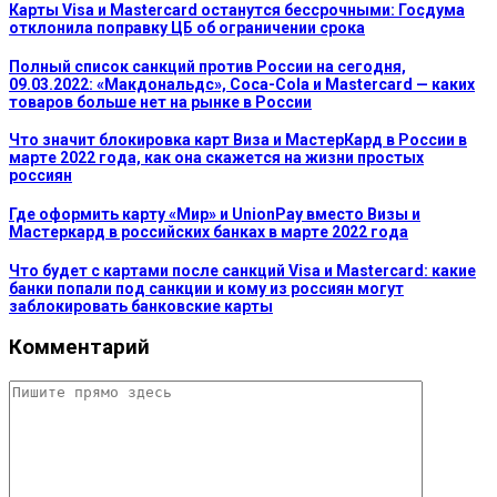
Карты Visa и Mastercard останутся бессрочными: Госдума
отклонила поправку ЦБ об ограничении срока
Полный список санкций против России на сегодня,
09.03.2022: «Макдональдс», Coca-Cola и Mastercard — каких
товаров больше нет на рынке в России
Что значит блокировка карт Виза и МастерКард в России в
марте 2022 года, как она скажется на жизни простых
россиян
Где оформить карту «Мир» и UnionPay вместо Визы и
Мастеркард в российских банках в марте 2022 года
Что будет с картами после санкций Visa и Mastercard: какие
банки попали под санкции и кому из россиян могут
заблокировать банковские карты
Комментарий