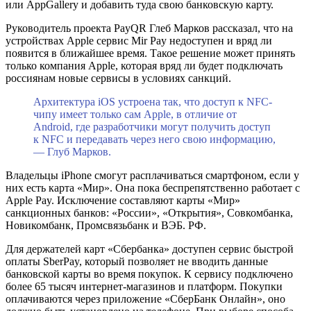
или AppGallery и добавить туда свою банковскую карту.
Руководитель проекта PayQR Глеб Марков рассказал, что на
устройствах Apple сервис Mir Pay недоступен и вряд ли
появится в ближайшее время. Такое решение может принять
только компания Apple, которая вряд ли будет подключать
россиянам новые сервисы в условиях санкций.
Архитектура iOS устроена так, что доступ к NFC-
чипу имеет только сам Apple, в отличие от
Android, где разработчики могут получить доступ
к NFC и передавать через него свою информацию,
— Глуб Марков.
Владельцы iPhone смогут расплачиваться смартфоном, если у
них есть карта «Мир». Она пока беспрепятственно работает с
Apple Pay. Исключение составляют карты «Мир»
санкционных банков: «России», «Открытия», Совкомбанка,
Новикомбанк, Промсвязьбанк и ВЭБ. РФ.
Для держателей карт «Сбербанка» доступен сервис быстрой
оплаты SberPay, который позволяет не вводить данные
банковской карты во время покупок. К сервису подключено
более 65 тысяч интернет-магазинов и платформ. Покупки
оплачиваются через приложение «СберБанк Онлайн», оно