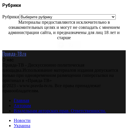
Рубрики
Рубрики
Материалы предоставляются исключительно в
ознакомительных целях и могут не совпадать с мнением
администрации сайта, и предназначены для лиц 18 лет и
старше
Правда-ТВ.ru
О нас
Правда-ТВ - Дискуссионно политическая
площадка.Использование материалов издания допускается
только при одновременном размещении гиперссылки на
оригинал в «Правда-ТВ»
@2023 - www.pravda-tv.ru. Все права принадлежат
правообладателям.
Главная
Авторам
Владельцам авторских прав. Ответственности.
Новости
Украина