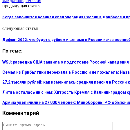
макдональдс
Россия
предыдущая статья
Когда закончится военная спецоперация России в Донбассе и пр
следующая статья
Дефолт 2022: что будет с рублем и ценами в России из-за воен
По теме:
WSJ: разведка США заявила о подготовке Россией нападения
Семья из Прибалтики переехала в Россию и не пожалела: На
27,2 тысячи рублей: как изменилась средняя пенсия в России 
Литва осталась ни с чем: Хитрость Кремля с Калининградом 
Армию увеличили на 27 000 человек: Минобороны РФ объясни
Комментарий