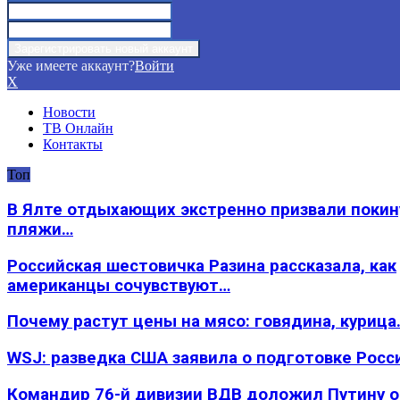
Уже имеете аккаунт?
Войти
X
Новости
ТВ Онлайн
Контакты
Топ
В Ялте отдыхающих экстренно призвали покин
пляжи…
Российская шестовичка Разина рассказала, как
американцы сочувствуют…
Почему растут цены на мясо: говядина, курица
WSJ: разведка США заявила о подготовке Росс
Командир 76-й дивизии ВДВ доложил Путину 