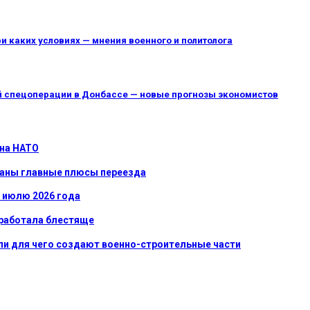
и каких условиях — мнения военного и политолога
ной спецоперации в Донбассе — новые прогнозы экономистов
 на НАТО
званы главные плюсы переезда
к июлю 2026 года
сработала блестяще
ли для чего создают военно-строительные части