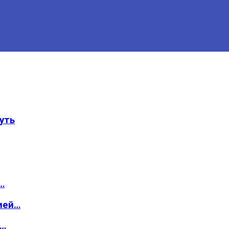
уть
…
ией…
о…