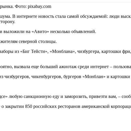
рынка. Фото: pixabay.com
шума. В интернете новость стала самой обсуждаемой: люди выс
торону.
 и выложили на «Авито» несколько объявлений.
и жителям северной столицы.
боры из «Биг Тейсти», «Монблана», чизбургера, картошки фри, 
оятно, вызвала еще больший ажиотаж среди интернет – пользова
з чизбургеров, чикенбургеров, бургеров «Монблан» и картошки 
се» любую санкционную еду и заморозить, привезти вам, – сооб
е о закрытии 850 российских ресторанов американской корпорац