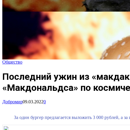
Общество
Последний ужин из «макдака
«Макдональдса» по космиче
Добромир
09.03.2022
0
За один бургер предлагается выложить 3 000 рублей, а за