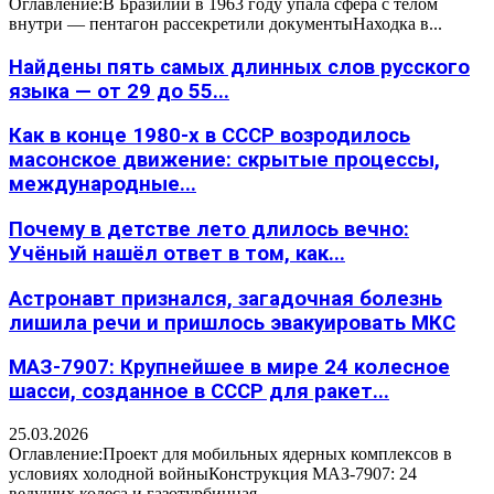
Оглавление:В Бразилии в 1963 году упала сфера с телом
внутри — пентагон рассекретили документыНаходка в...
Найдены пять самых длинных слов русского
языка — от 29 до 55...
Как в конце 1980-х в СССР возродилось
масонское движение: скрытые процессы,
международные...
Почему в детстве лето длилось вечно:
Учёный нашёл ответ в том, как...
Астронавт признался, загадочная болезнь
лишила речи и пришлось эвакуировать МКС
МАЗ-7907: Крупнейшее в мире 24 колесное
шасси, созданное в СССР для ракет...
25.03.2026
Оглавление:Проект для мобильных ядерных комплексов в
условиях холодной войныКонструкция МАЗ-7907: 24
ведущих колеса и газотурбинная...