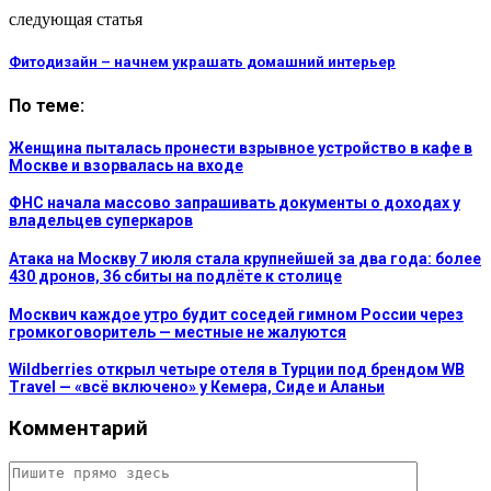
следующая статья
Фитодизайн – начнем украшать домашний интерьер
По теме:
Женщина пыталась пронести взрывное устройство в кафе в
Москве и взорвалась на входе
ФНС начала массово запрашивать документы о доходах у
владельцев суперкаров
Атака на Москву 7 июля стала крупнейшей за два года: более
430 дронов, 36 сбиты на подлёте к столице
Москвич каждое утро будит соседей гимном России через
громкоговоритель — местные не жалуются
Wildberries открыл четыре отеля в Турции под брендом WB
Travel — «всё включено» у Кемера, Сиде и Аланьи
Комментарий