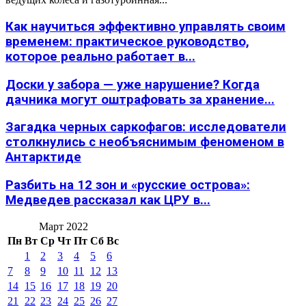
Как научиться эффективно управлять своим
временем: практическое руководство,
которое реально работает в...
Доски у забора — уже нарушение? Когда
дачника могут оштрафовать за хранение...
Загадка черных саркофагов: исследователи
столкнулись с необъяснимым феноменом в
Антарктиде
Разбить на 12 зон и «русские острова»:
Медведев рассказал как ЦРУ в...
Март 2022
Пн
Вт
Ср
Чт
Пт
Сб
Вс
1
2
3
4
5
6
7
8
9
10
11
12
13
14
15
16
17
18
19
20
21
22
23
24
25
26
27