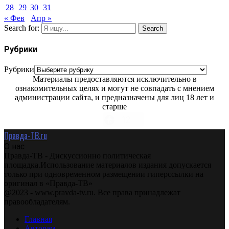
28
29
30
31
« Фев
Апр »
Search for:
Search
Рубрики
Рубрики
Материалы предоставляются исключительно в
ознакомительных целях и могут не совпадать с мнением
администрации сайта, и предназначены для лиц 18 лет и
старше
Правда-ТВ.ru
О нас
Правда-ТВ - Дискуссионно политическая
площадка.Использование материалов издания допускается
только при одновременном размещении гиперссылки на
оригинал в «Правда-ТВ»
@2023 - www.pravda-tv.ru. Все права принадлежат
правообладателям.
Главная
Авторам