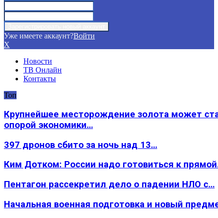
Уже имеете аккаунт?
Войти
X
Новости
ТВ Онлайн
Контакты
Топ
Крупнейшее месторождение золота может ст
опорой экономики…
397 дронов сбито за ночь над 13…
Ким Дотком: России надо готовиться к прямо
Пентагон рассекретил дело о падении НЛО с…
Начальная военная подготовка и новый предм