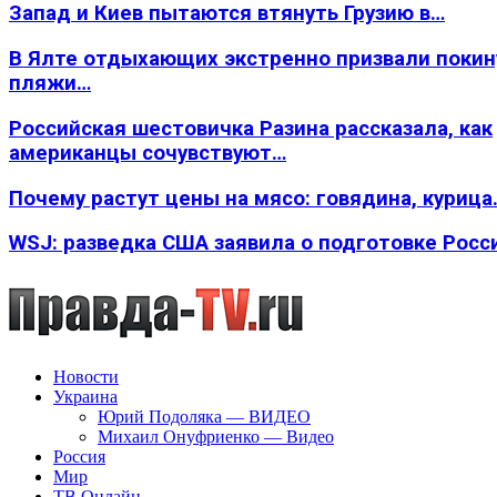
Запад и Киев пытаются втянуть Грузию в…
В Ялте отдыхающих экстренно призвали покин
пляжи…
Российская шестовичка Разина рассказала, как
американцы сочувствуют…
Почему растут цены на мясо: говядина, курица
WSJ: разведка США заявила о подготовке Росс
Новости
Украина
Юрий Подоляка — ВИДЕО
Михаил Онуфриенко — Видео
Россия
Мир
ТВ Онлайн