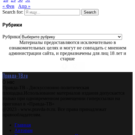
« Фев
Апр »
Search for:
Search
Рубрики
Рубрики
Материалы предоставляются исключительно в
ознакомительных целях и могут не совпадать с мнением
администрации сайта, и предназначены для лиц 18 лет и
старше
Правда-ТВ.ru
О нас
Правда-ТВ - Дискуссионно политическая
площадка.Использование материалов издания допускается
только при одновременном размещении гиперссылки на
оригинал в «Правда-ТВ»
@2023 - www.pravda-tv.ru. Все права принадлежат
правообладателям.
Главная
Авторам