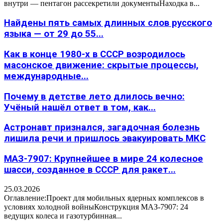
внутри — пентагон рассекретили документыНаходка в...
Найдены пять самых длинных слов русского
языка — от 29 до 55...
Как в конце 1980-х в СССР возродилось
масонское движение: скрытые процессы,
международные...
Почему в детстве лето длилось вечно:
Учёный нашёл ответ в том, как...
Астронавт признался, загадочная болезнь
лишила речи и пришлось эвакуировать МКС
МАЗ-7907: Крупнейшее в мире 24 колесное
шасси, созданное в СССР для ракет...
25.03.2026
Оглавление:Проект для мобильных ядерных комплексов в
условиях холодной войныКонструкция МАЗ-7907: 24
ведущих колеса и газотурбинная...