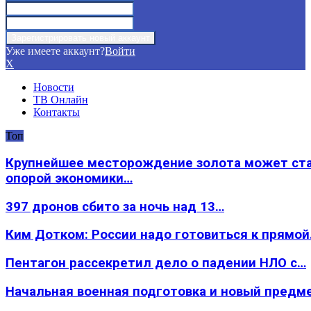
Уже имеете аккаунт?
Войти
X
Новости
ТВ Онлайн
Контакты
Топ
Крупнейшее месторождение золота может ст
опорой экономики…
397 дронов сбито за ночь над 13…
Ким Дотком: России надо готовиться к прямо
Пентагон рассекретил дело о падении НЛО с…
Начальная военная подготовка и новый предм