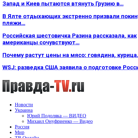
Запад и Киев пытаются втянуть Грузию в…
В Ялте отдыхающих экстренно призвали покин
пляжи…
Российская шестовичка Разина рассказала, как
американцы сочувствуют…
Почему растут цены на мясо: говядина, курица
WSJ: разведка США заявила о подготовке Росс
Новости
Украина
Юрий Подоляка — ВИДЕО
Михаил Онуфриенко — Видео
Россия
Мир
ТВ Онлайн