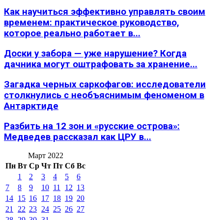
Как научиться эффективно управлять своим
временем: практическое руководство,
которое реально работает в...
Доски у забора — уже нарушение? Когда
дачника могут оштрафовать за хранение...
Загадка черных саркофагов: исследователи
столкнулись с необъяснимым феноменом в
Антарктиде
Разбить на 12 зон и «русские острова»:
Медведев рассказал как ЦРУ в...
Март 2022
Пн
Вт
Ср
Чт
Пт
Сб
Вс
1
2
3
4
5
6
7
8
9
10
11
12
13
14
15
16
17
18
19
20
21
22
23
24
25
26
27
28
29
30
31