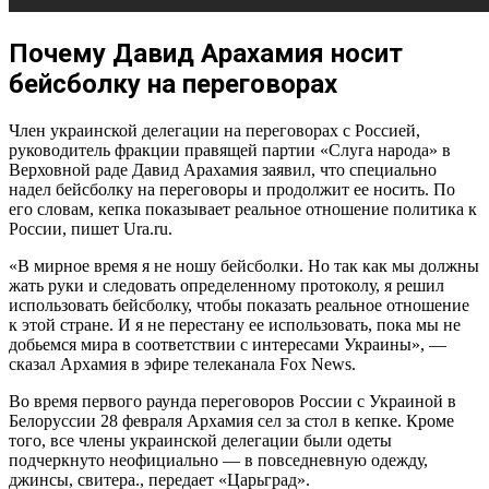
Почему Давид Арахамия носит
бейсболку на переговорах
Член украинской делегации на переговорах с Россией,
руководитель фракции правящей партии «Слуга народа» в
Верховной раде Давид Арахамия заявил, что специально
надел бейсболку на переговоры и продолжит ее носить. По
его словам, кепка показывает реальное отношение политика к
России, пишет Ura.ru.
«В мирное время я не ношу бейсболки. Но так как мы должны
жать руки и следовать определенному протоколу, я решил
использовать бейсболку, чтобы показать реальное отношение
к этой стране. И я не перестану ее использовать, пока мы не
добьемся мира в соответствии с интересами Украины», —
сказал Архамия в эфире телеканала Fox News.
Во время первого раунда переговоров России с Украиной в
Белоруссии 28 февраля Архамия сел за стол в кепке. Кроме
того, все члены украинской делегации были одеты
подчеркнуто неофициально — в повседневную одежду,
джинсы, свитера., передает «Царьград».