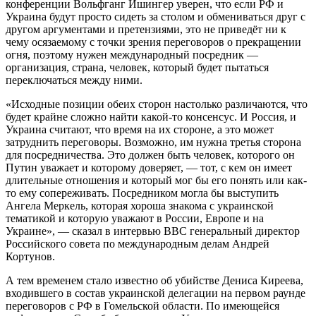
конференции Вольфганг Ишингер уверен, что если РФ и
Украина будут просто сидеть за столом и обмениваться друг с
другом аргументами и претензиями, это не приведёт ни к
чему осязаемому с точки зрения переговоров о прекращении
огня, поэтому нужен международный посредник —
организация, страна, человек, который будет пытаться
переключаться между ними.
«Исходные позиции обеих сторон настолько различаются, что
будет крайне сложно найти какой-то консенсус. И Россия, и
Украина считают, что время на их стороне, а это может
затруднить переговоры. ​​​​​​​Возможно, им нужна третья сторона
для посредничества. Это должен быть человек, которого он
Путин уважает и которому доверяет, — тот, с кем он имеет
длительные отношения и который мог бы его понять или как-
то ему сопереживать. Посредником могла бы выступить
Ангела Меркель, которая хороша знакома с украинской
тематикой и которую уважают в России, Европе и на
Украине», — сказал в интервью BBC генеральный директор
Российского совета по международным делам Андрей
Кортунов.
А тем временем стало известно об убийстве Дениса Киреева,
входившего в состав​​​​​​​ украинской делегации на первом раунде
переговоров с РФ в Гомельской области. По имеющейся