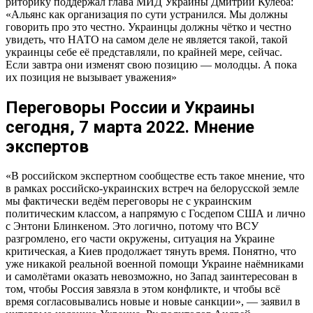
риторику поддержал глава МИД Украины Дмитрий Кулеба:
«Альянс как организация по сути устранился. Мы должны
говорить про это честно. Украинцы должны чётко и честно
увидеть, что НАТО на самом деле не является такой, такой
украинцы себе её представляли, по крайней мере, сейчас.
Если завтра они изменят свою позицию — молодцы. А пока
их позиция не вызывает уважения»
Переговоры России и Украины
сегодня, 7 марта 2022. Мнение
экспертов
«В российском экспертном сообществе есть такое мнение, что
в рамках российско-украинских встреч на белорусской земле
мы фактически ведём переговоры не с украинским
политическим классом, а напрямую с Госдепом США и лично
с Энтони Блинкеном. Это логично, потому что ВСУ
разгромлено, его части окружены, ситуация на Украине
критическая, а Киев продолжает тянуть время. Понятно, что
уже никакой реальной военной помощи Украине наёмниками
и самолётами оказать невозможно, но Запад заинтересован в
том, чтобы Россия завязла в этом конфликте, и чтобы всё
время согласовывались новые и новые санкции», — заявил в