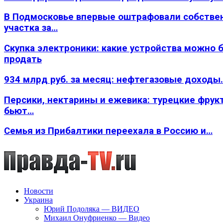
В Подмосковье впервые оштрафовали собстве
участка за…
Скупка электроники: какие устройства можно 
продать
934 млрд руб. за месяц: нефтегазовые доходы
Персики, нектарины и ежевика: турецкие фрук
бьют…
Семья из Прибалтики переехала в Россию и…
Новости
Украина
Юрий Подоляка — ВИДЕО
Михаил Онуфриенко — Видео