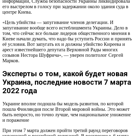
информации, ​​​​​​​Служба безопасности Украины ликвидировала
его выстрелом в голосу при задержании около здания суда в
центре Киева.
«Цель убийства — запугивание членов делегации. И
запугивание вообще всего истеблишмента Украины. Дело в
том, что сейчас все больше лидеров общественного мнения в
Киеве начали думать, что надо бы уступить России и принять
её условия. Вот запугать их и должны убийство Киреева и
арест известнейшего депутата Верховной Рады многих
созывов Нестора Шуфрича», — уверен политолог Сергей
Марков.
Эксперты о том, какой будет новая
Украина, последние новости 7 марта
2022 года
Украине вполне подошла бы модель развития, по которой
пошла Финляндия после Второй мировой войны. Это может
быть непросто, но точно лучше, чем национальное унижение
и поражение
При этом 7 марта должен пройти третий раунд переговоров
украинской и российской делегаций. В воскресенье, 6 марта,