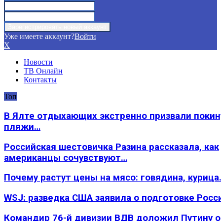
Уже имеете аккаунт?
Войти
X
Новости
ТВ Онлайн
Контакты
Топ
В Ялте отдыхающих экстренно призвали покин
пляжи…
Российская шестовичка Разина рассказала, как
американцы сочувствуют…
Почему растут цены на мясо: говядина, курица
WSJ: разведка США заявила о подготовке Росс
Командир 76-й дивизии ВДВ доложил Путину 