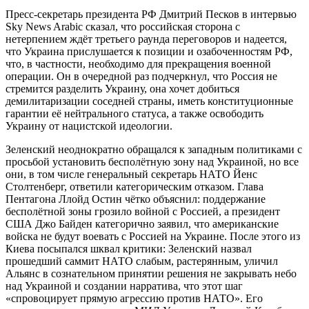
Пресс-секретарь президента РФ Дмитрий Песков в интервью
Sky News Arabic сказал, что российская сторона с
нетерпением ждёт третьего раунда переговоров и надеется,
что Украина прислушается к позиции и озабоченностям РФ,
что, в частности, необходимо для прекращения военной
операции. Он в очередной раз подчеркнул, что Россия не
стремится разделить Украину, она хочет добиться
демилитаризации соседней страны, иметь конституционные
гарантии её нейтрального статуса, а также освободить
Украину от нацистской идеологии.
Зеленский неоднократно обращался к западным политиками с
просьбой установить бесполётную зону над Украиной, но все
они, в том числе генеральный секретарь НАТО Йенс
Столтенберг, ответили категорическим отказом. Глава
Пентагона Ллойд Остин​​​ чётко объяснил: поддержание
бесполётной зоны грозило войной с Россией, а президент
США Джо Байден категорично заявил, что американские
войска не будут воевать с Россией на Украине. После этого из
Киева посыпался шквал критики: Зеленский назвал
прошедший саммит НАТО слабым, растерянным, уличил
Альянс в сознательном принятии решения не закрывать небо
над Украиной и создании нарратива, что этот шаг
«спровоцирует прямую агрессию против НАТО». Его