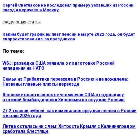
Сергей Светлаков не последовал примеру уехавших из России
звезд и вернулся в Москву
следующая статья
Каким будет график выплат пенсии в марте 2022 года, он будет
скорректирован из-за праздников
По теме:
WSJ: разведка США заявила о подготовке Россией
нападения на НАТО
Семья из Прибалтики переехала в Россию и не пожалела:
Названы главные плюсы переезда
Японские власти вновь не упомянули США в годовщину
атомной бомбардировки Хиросимы но осудили Россию
27,2 тысячи рублей: как изменилась средняя пенсия в России
к июлю 2026 года
Литва осталась ни с чем: Хитрость Кремля с Калининградом
сработала блестяще