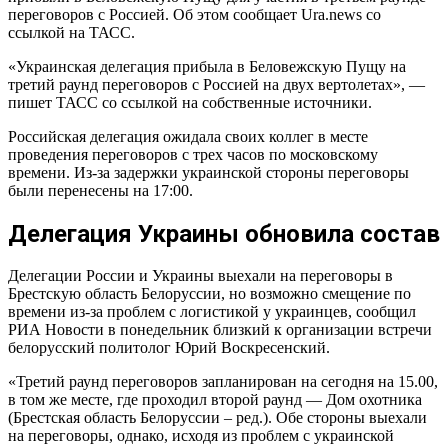
переговоров с Россией. Об этом сообщает Ura.news со
Россия — Украина последние новости 7 марта 2022: раскрыты
ссылкой на ТАСС.
подробности организации нового третьего раунда
переговоров России и Украины
«Украинская делегация прибыла в Беловежскую Пущу на
третий раунд переговоров с Россией на двух вертолетах», —
Арахамия раскрыл подробности организации мероприятия:
встреча, вероятно, начнется 7 марта в 15:00 (в Беловежской
пишет ТАСС со ссылкой на собственные источники.
пуще время совпадает с московским).
Российская делегация ожидала своих коллег в месте
Арахамия объяснил, зачем появляется на переговорах с
проведения переговоров с трех часов по московскому
Россией в бейсболке, последние новости 7 марта
времени. Из-за задержки украинской стороны переговоры
Ситуацию со встречей правительственных делегаций
были перенесены на 17:00.
прояснил министр иностранных дел РФ Сергей Лавров
Делегация Украины обновила состав
Дмитрий Песков сказал, что российская сторона с
нетерпением ждёт третьего раунда переговоров и надеется,
что Украина прислушается к позиции и озабоченностям РФ
Делегации России и Украины выехали на переговоры в
Переговоры России и Украины сегодня, 7 марта 2022. Мнение
Брестскую область Белоруссии, но возможно смещение по
экспертов
времени из-за проблем с логистикой у украинцев, сообщил
РИА Новости в понедельник близкий к организации встречи
Эксперты о том, какой будет новая Украина, последние
белорусский политолог Юрий Воскресенский.
новости 7 марта 2022 года
Нельзя выдавить Россию из мировой экономики.
«Третий раунд переговоров запланирован на сегодня на 15.00,
в том же месте, где проходил второй раунд — Дом охотника
(Брестская область Белоруссии – ред.). Обе стороны выехали
на переговоры, однако, исходя из проблем с украинской