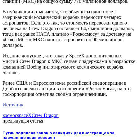
станции (МКС) на общую сумму 776 миллионов долларов.
В публикации отмечается, что обычно за один полет
американский космический корабль переносит четырех
астронавтов. Если это так, то стоимость перевозки одного
человека на Crew Dragon составляет 64,7 миллиона долларов,
тогда как ранее НАСА платило «Роскосмосу» за доставку на
«Союз МС» к МКС одного астронавта по 90 миллионов
долларов.
Издание допускает, что заказ у SpaceX дополнительных
миссий Crew Dragon к МКС связан с задержками в разработке
компанией Boeing пилотируемого космического корабля
Starliner.
Ранее США и Евросоюз из-за российской спецоперации в
Донбассе ввели санкции в отношении «Роскосмоса», на что
госкорпорация ответила своими ограничениями.
Источник
космос
spaceX
Crew Dragon
предыдущая статья
Путин подписал закон о санкциях для иностранцев за
нарушение прав россиян