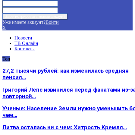
Уже имеете аккаунт?
Войти
X
Новости
ТВ Онлайн
Контакты
Топ
27,2 тысячи рублей: как изменилась средняя
пенсия…
Григорий Лепс извинился перед фанатами из-з
повторной…
Ученые: Население Земли нужно уменьшить б
чем…
Литва осталась ни с чем: Хитрость Кремля…