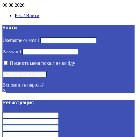
06.08.2026
Рег. / Войти
Войти
Username or email
Password
Помнить меня пока я не выйду
Вспомнить пароль?
X
Регистрация