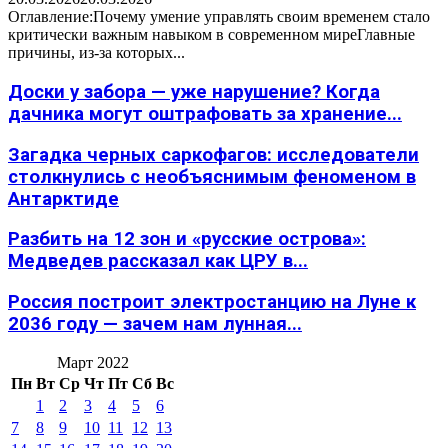
Оглавление:Почему умение управлять своим временем стало
критически важным навыком в современном миреГлавные
причины, из-за которых...
Доски у забора — уже нарушение? Когда
дачника могут оштрафовать за хранение...
Загадка черных саркофагов: исследователи
столкнулись с необъяснимым феноменом в
Антарктиде
Разбить на 12 зон и «русские острова»:
Медведев рассказал как ЦРУ в...
Россия построит электростанцию на Луне к
2036 году — зачем нам лунная...
Март 2022
Пн
Вт
Ср
Чт
Пт
Сб
Вс
1
2
3
4
5
6
7
8
9
10
11
12
13