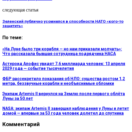
следующая статья
Зеленский публично усомнился в способности НАТО «кого-то
защитить»
По теме:
«На Луне было три корабля — но нам приказали молчать»:
Что рассказала бывшая сотрудница подрядчика НАСА
Астероид Апофис увидят 7,6 миллиарда человек: 13 апреля
2029 года — событие тысячелетия
ФБР рассекретило показания об НЛО: существа ростом 1,2
метра, беззвучные корабли и необъяснимые обломки
Экипаж Artemis II вернулся на Землю после первого облёта
Луны за 50 лет
NASA: экипаж Artemis II завершил наблюдения у Луны и летит
домой — впервые за 53 года человек долетел до спутника
Комментарий