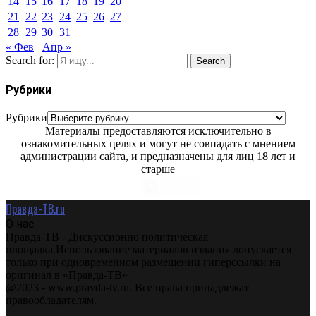
14
15
16
17
18
19
20
21
22
23
24
25
26
27
28
29
30
31
« Фев
Апр »
Search for:
Search
Рубрики
Рубрики
Материалы предоставляются исключительно в
ознакомительных целях и могут не совпадать с мнением
администрации сайта, и предназначены для лиц 18 лет и
старше
Правда-ТВ.ru
О нас
Правда-ТВ - Дискуссионно политическая
площадка.Использование материалов издания допускается
только при одновременном размещении гиперссылки на
оригинал в «Правда-ТВ»
@2023 - www.pravda-tv.ru. Все права принадлежат
правообладателям.