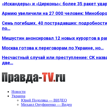
«Искандеры» и «Цирконы»: более 35 ракет уда
Армию увеличили на 27 000 человек: Минобор
Семь погибших, 40 пострадавших: подробности
по…
Мишустин анонсировал 12 новых курортов в р
Москва готова к переговорам по Украине, но…
Несчастный случай или преступление: СК назв
две…
Новости
Украина
Юрий Подоляка — ВИДЕО
Михаил Онуфриенко — Видео