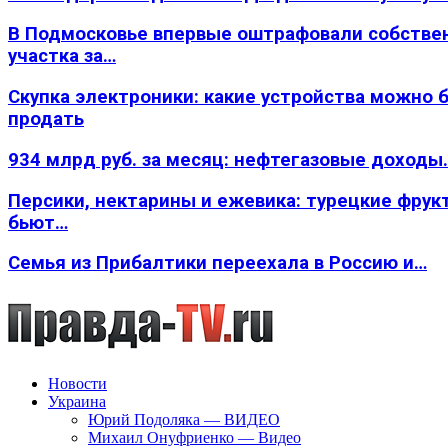
В Подмосковье впервые оштрафовали собстве
участка за…
Скупка электроники: какие устройства можно 
продать
934 млрд руб. за месяц: нефтегазовые доходы
Персики, нектарины и ежевика: турецкие фрук
бьют…
Семья из Прибалтики переехала в Россию и…
Новости
Украина
Юрий Подоляка — ВИДЕО
Михаил Онуфриенко — Видео