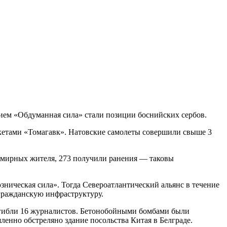
ием «Обдуманная сила» стали позиции боснийских сербов.
кетами «Томагавк». Натовские самолеты совершили свыше 3
2 мирных жителя, 273 получили ранения — таковы
ническая сила». Тогда Североатлантический альянс в течение
гражданскую инфраструктуру.
огибли 16 журналистов. Бетонобойными бомбами были
енно обстреляно здание посольства Китая в Белграде.