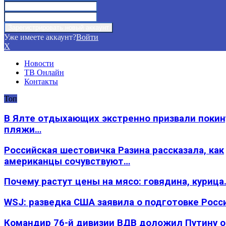
Уже имеете аккаунт?
Войти
X
Новости
ТВ Онлайн
Контакты
Топ
В Ялте отдыхающих экстренно призвали покин
пляжи…
Российская шестовичка Разина рассказала, как
американцы сочувствуют…
Почему растут цены на мясо: говядина, курица
WSJ: разведка США заявила о подготовке Росс
Командир 76-й дивизии ВДВ доложил Путину 