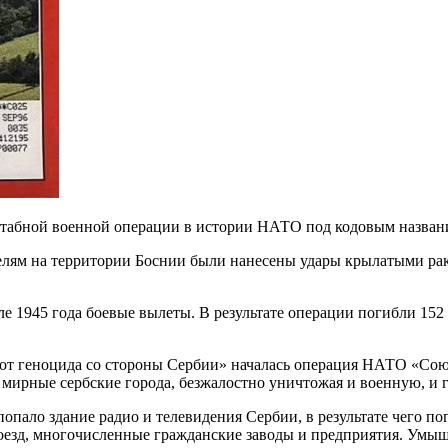
штабной военной операции в истории НАТО под кодовым назван
целям на территории Боснии были нанесены удары крылатыми ра
е 1945 года боевые вылеты. В результате операции погибли 15
 от геноцида со стороны Сербии» началась операция НАТО «Союз
мирные сербские города, безжалостно уничтожая и военную, и 
пало здание радио и телевидения Сербии, в результате чего п
езд, многочисленные гражданские заводы и предприятия. Умышл