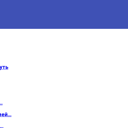
уть
…
ией…
о…