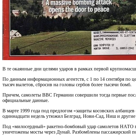
В те окаянные дни целями ударов в рамках первой крупномас
По данным информационных агентств, с 1 по 14 сентября по 
тысяч вылетов, сбросив на головы сербов более тысячи бомб.
Причем, самолеты ВВС Германии совершили тогда первые посл
официальные данные.
В марте 1999 года под предлогом «защиты косовских албанцев
одиннадцати недель утюжил Белград, Нови-Сад, Ниш и другие 
Под «милосердный» ракетно-бомбовый удар самолетов НАТО по
уничтожены мосты через Дунай. Разбомблены пассажирский по