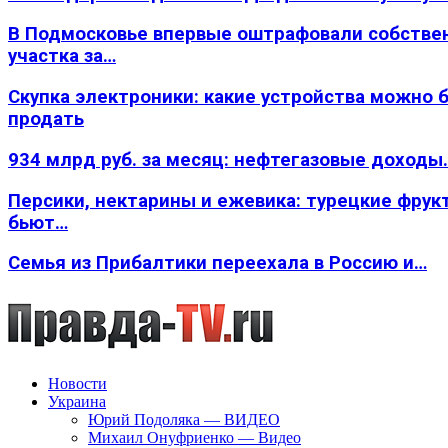
В Подмосковье впервые оштрафовали собстве
участка за…
Скупка электроники: какие устройства можно 
продать
934 млрд руб. за месяц: нефтегазовые доходы
Персики, нектарины и ежевика: турецкие фрук
бьют…
Семья из Прибалтики переехала в Россию и…
Новости
Украина
Юрий Подоляка — ВИДЕО
Михаил Онуфриенко — Видео