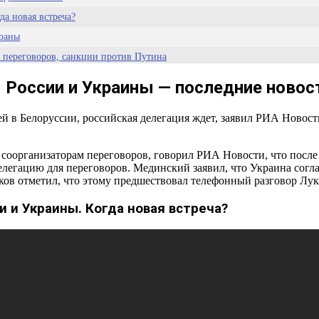
да новая встреча?
траны
г переговоров, санкции против Путина
и Украины
 России и Украины — последние новос
ией в Белоруссии, российская делегация ждет, заявил РИА Нов
 соорганизаторам переговоров, говорил РИА Новости, что посл
 трансляция
легацию для переговоров. Мединский заявил, что Украина согла
сков отметил, что этому предшествовал телефонный разговор Лу
и и Украины. Когда новая встреча?
озы политологов