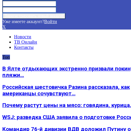
Уже имеете аккаунт?
Войти
X
Новости
ТВ Онлайн
Контакты
Топ
В Ялте отдыхающих экстренно призвали покин
пляжи…
Российская шестовичка Разина рассказала, как
американцы сочувствуют…
Почему растут цены на мясо: говядина, курица
WSJ: разведка США заявила о подготовке Росс
Командир 76-й дивизии ВДВ доложил Путину 