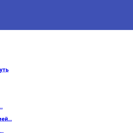
уть
…
ией…
о…