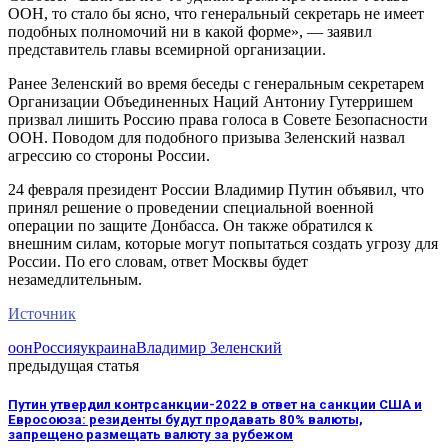
ООН, то стало бы ясно, что генеральный секретарь не имеет
подобных полномочий ни в какой форме», — заявил
представитель главы всемирной организации.
Ранее Зеленский во время беседы с генеральным секретарем
Организации Объединенных Наций Антониу Гутерришем
призвал лишить Россию права голоса в Совете Безопасности
ООН. Поводом для подобного призыва Зеленский назвал
агрессию со стороны России.
24 февраля президент России Владимир Путин объявил, что
принял решение о проведении специальной военной
операции по защите Донбасса. Он также обратился к
внешним силам, которые могут попытаться создать угрозу для
России. По его словам, ответ Москвы будет
незамедлительным.
Источник
оон
Россия
украина
Владимир Зеленский
предыдущая статья
Путин утвердил контрсанкции-2022 в ответ на санкции США и
Евросоюза: резиденты будут продавать 80% валюты,
запрещено размещать валюту за рубежом