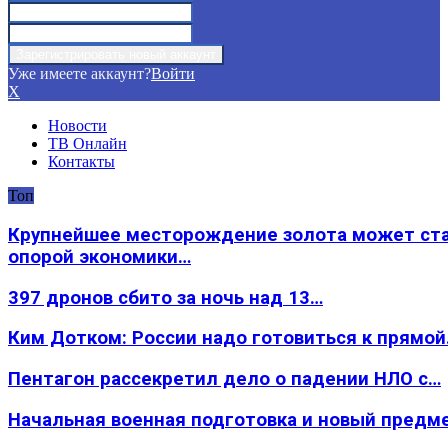
Уже имеете аккаунт?
Войти
X
Новости
ТВ Онлайн
Контакты
Топ
Крупнейшее месторождение золота может ст
опорой экономики…
397 дронов сбито за ночь над 13…
Ким Дотком: России надо готовиться к прямо
Пентагон рассекретил дело о падении НЛО с…
Начальная военная подготовка и новый предм