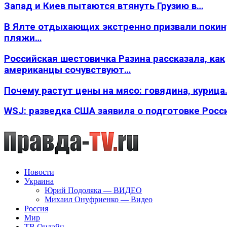
Запад и Киев пытаются втянуть Грузию в…
В Ялте отдыхающих экстренно призвали покин
пляжи…
Российская шестовичка Разина рассказала, как
американцы сочувствуют…
Почему растут цены на мясо: говядина, курица
WSJ: разведка США заявила о подготовке Росс
Новости
Украина
Юрий Подоляка — ВИДЕО
Михаил Онуфриенко — Видео
Россия
Мир
ТВ Онлайн