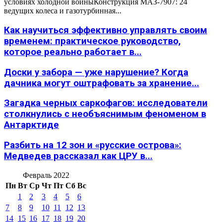
условиях холодной войныКонструкция МАЗ-7907: 24
ведущих колеса и газотурбинная...
Как научиться эффективно управлять своим
временем: практическое руководство,
которое реально работает в...
Доски у забора — уже нарушение? Когда
дачника могут оштрафовать за хранение...
Загадка черных саркофагов: исследователи
столкнулись с необъяснимым феноменом в
Антарктиде
Разбить на 12 зон и «русские острова»:
Медведев рассказал как ЦРУ в...
Февраль 2022
Пн
Вт
Ср
Чт
Пт
Сб
Вс
1
2
3
4
5
6
7
8
9
10
11
12
13
14
15
16
17
18
19
20