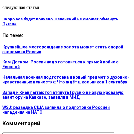
следующая статья
Скоро всё будет кончено. Зеленский не сможет обмануть
Путина
По теме:
Крупнейшее месторождение золота может стать опорой
экономики России
Ким Дотком: России надо готовиться к прямой войне с
Европой
Начальная военная подготовка и новый предмет о духовно-
нравственных ценностях: Что ждёт школьников 1 сентября
Запад и Киев пытаются втянуть Грузию в новую кровавую
авантюру на Кавказе, заявили в МИД
WSJ: разведка США заявила о подготовке Россией
нападения на НАТО
Комментарий