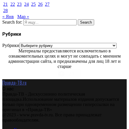
21
22
23
24
25
26
27
28
« Янв
Мар »
Search for:
Search
Рубрики
Рубрики
Материалы предоставляются исключительно в
ознакомительных целях и могут не совпадать с мнением
администрации сайта, и предназначены для лиц 18 лет и
старше
Правда-ТВ.ru
О нас
Правда-ТВ - Дискуссионно политическая
площадка.Использование материалов издания допускается
только при одновременном размещении гиперссылки на
оригинал в «Правда-ТВ»
@2023 - www.pravda-tv.ru. Все права принадлежат
правообладателям.