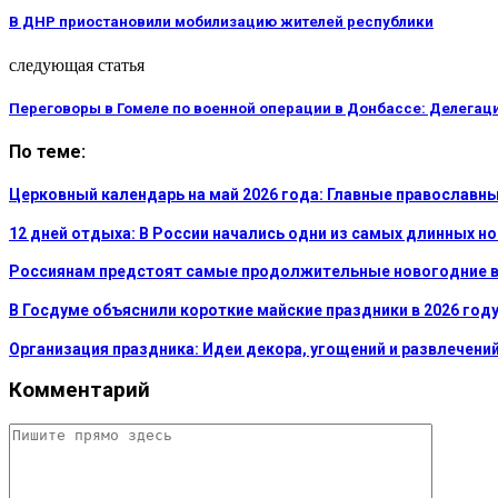
В ДНР приостановили мобилизацию жителей республики
следующая статья
Переговоры в Гомеле по военной операции в Донбассе: Делегац
По теме:
Церковный календарь на май 2026 года: Главные православн
12 дней отдыха: В России начались одни из самых длинных но
Россиянам предстоят самые продолжительные новогодние в
В Госдуме объяснили короткие майские праздники в 2026 год
Организация праздника: Идеи декора, угощений и развлечений
Комментарий