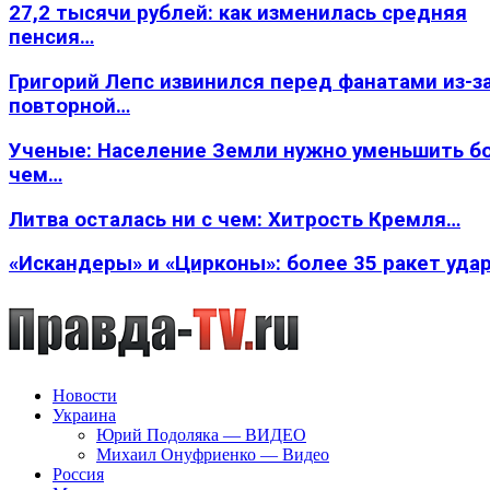
27,2 тысячи рублей: как изменилась средняя
пенсия…
Григорий Лепс извинился перед фанатами из-з
повторной…
Ученые: Население Земли нужно уменьшить б
чем…
Литва осталась ни с чем: Хитрость Кремля…
«Искандеры» и «Цирконы»: более 35 ракет уда
Новости
Украина
Юрий Подоляка — ВИДЕО
Михаил Онуфриенко — Видео
Россия