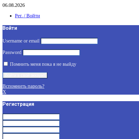
06.08.2026
Рег. / Войти
Войти
Username or email
Password
Помнить меня пока я не выйду
Вспомнить пароль?
X
Регистрация