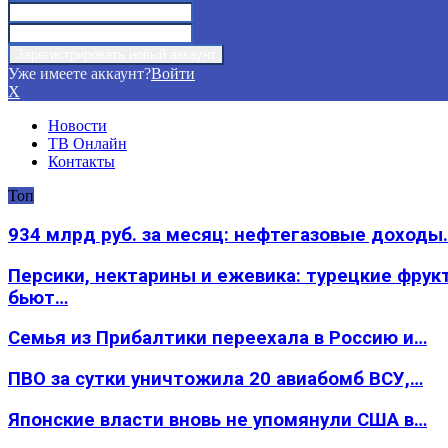
Уже имеете аккаунт?
Войти
X
Новости
ТВ Онлайн
Контакты
Топ
934 млрд руб. за месяц: нефтегазовые доходы
Персики, нектарины и ежевика: турецкие фрук
бьют…
Семья из Прибалтики переехала в Россию и…
ПВО за сутки уничтожила 20 авиабомб ВСУ,…
Японские власти вновь не упомянули США в…