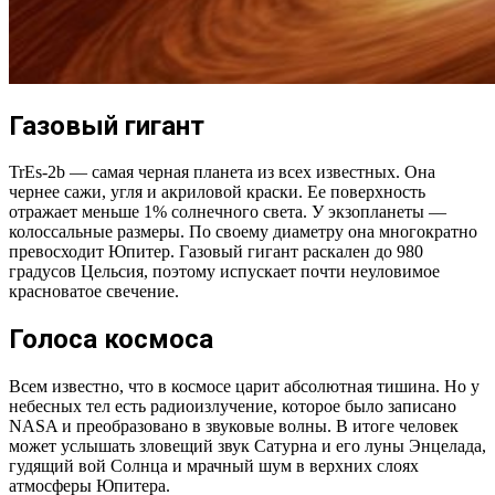
Газовый гигант
TrEs-2b — самая черная планета из всех известных. Она
чернее сажи, угля и акриловой краски. Ее поверхность
отражает меньше 1% солнечного света. У экзопланеты —
колоссальные размеры. По своему диаметру она многократно
превосходит Юпитер. Газовый гигант раскален до 980
градусов Цельсия, поэтому испускает почти неуловимое
красноватое свечение.
Голоса космоса
Всем известно, что в космосе царит абсолютная тишина. Но у
небесных тел есть радиоизлучение, которое было записано
NASA и преобразовано в звуковые волны. В итоге человек
может услышать зловещий звук Сатурна и его луны Энцелада,
гудящий вой Солнца и мрачный шум в верхних слоях
атмосферы Юпитера.