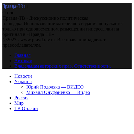
Правда-ТВ.ru
О нас
Правда-ТВ - Дискуссионно политическая
площадка.Использование материалов издания допускается
только при одновременном размещении гиперссылки на
оригинал в «Правда-ТВ»
@2023 - www.pravda-tv.ru. Все права принадлежат
правообладателям.
Главная
Авторам
Владельцам авторских прав. Ответственности.
Новости
Украина
Юрий Подоляка — ВИДЕО
Михаил Онуфриенко — Видео
Россия
Мир
ТВ Онлайн