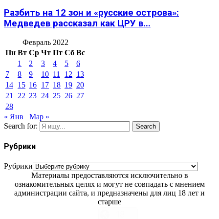
Разбить на 12 зон и «русские острова»:
Медведев рассказал как ЦРУ в...
Февраль 2022
Пн
Вт
Ср
Чт
Пт
Сб
Вс
1
2
3
4
5
6
7
8
9
10
11
12
13
14
15
16
17
18
19
20
21
22
23
24
25
26
27
28
« Янв
Мар »
Search for:
Search
Рубрики
Рубрики
Материалы предоставляются исключительно в
ознакомительных целях и могут не совпадать с мнением
администрации сайта, и предназначены для лиц 18 лет и
старше