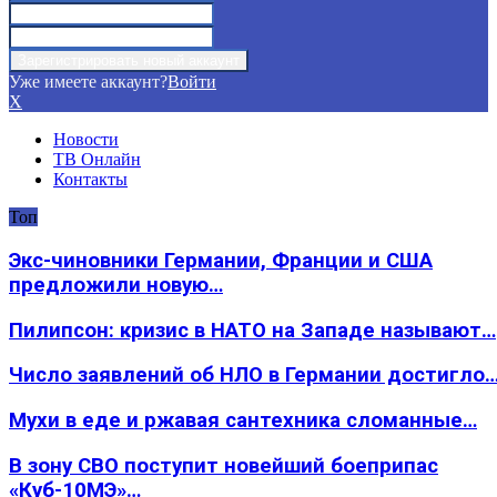
Уже имеете аккаунт?
Войти
X
Новости
ТВ Онлайн
Контакты
Топ
Экс-чиновники Германии, Франции и США
предложили новую…
Пилипсон: кризис в НАТО на Западе называют…
Число заявлений об НЛО в Германии достигло
Мухи в еде и ржавая сантехника сломанные…
В зону СВО поступит новейший боеприпас
«Куб-10МЭ»…