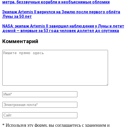
метра, беззвучные корабли и необъяснимые обломки
Экипаж Artemis II вернулся на Землю после первого облёта
Луны за 50 лет
NASA: экипаж Artemis II завершил наблюдения у Луны и летит
домой — впервые за 53 года человек долетел до спутника
Комментарий
* Используя эту форму, вы соглашаетесь с хранением и