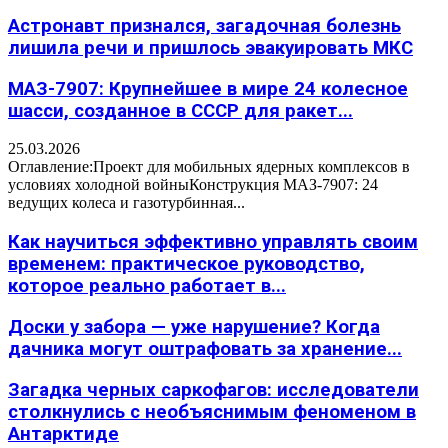
Астронавт признался, загадочная болезнь
лишила речи и пришлось эвакуировать МКС
МАЗ-7907: Крупнейшее в мире 24 колесное
шасси, созданное в СССР для ракет...
25.03.2026
Оглавление:Проект для мобильных ядерных комплексов в
условиях холодной войныКонструкция МАЗ-7907: 24
ведущих колеса и газотурбинная...
Как научиться эффективно управлять своим
временем: практическое руководство,
которое реально работает в...
Доски у забора — уже нарушение? Когда
дачника могут оштрафовать за хранение...
Загадка черных саркофагов: исследователи
столкнулись с необъяснимым феноменом в
Антарктиде