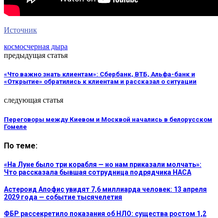
Источник
космос
черная дыра
предыдущая статья
«Что важно знать клиентам»: Сбербанк, ВТБ, Альфа-банк и
«Открытие» обратились к клиентам и рассказал о ситуации
следующая статья
Переговоры между Киевом и Москвой начались в белорусском
Гомеле
По теме:
«На Луне было три корабля — но нам приказали молчать»:
Что рассказала бывшая сотрудница подрядчика НАСА
Астероид Апофис увидят 7,6 миллиарда человек: 13 апреля
2029 года — событие тысячелетия
ФБР рассекретило показания об НЛО: существа ростом 1,2