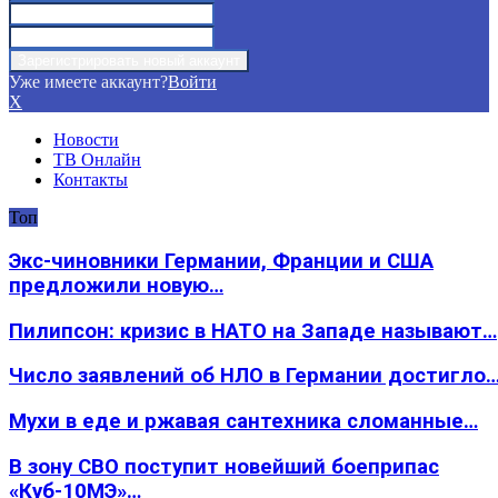
Уже имеете аккаунт?
Войти
X
Новости
ТВ Онлайн
Контакты
Топ
Экс-чиновники Германии, Франции и США
предложили новую…
Пилипсон: кризис в НАТО на Западе называют…
Число заявлений об НЛО в Германии достигло
Мухи в еде и ржавая сантехника сломанные…
В зону СВО поступит новейший боеприпас
«Куб-10МЭ»…