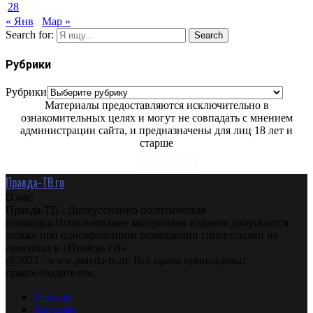
28
« Янв
Мар »
Search for:
Search
Рубрики
Рубрики
Материалы предоставляются исключительно в
ознакомительных целях и могут не совпадать с мнением
администрации сайта, и предназначены для лиц 18 лет и
старше
Правда-ТВ.ru
О нас
Правда-ТВ - Дискуссионно политическая
площадка.Использование материалов издания допускается
только при одновременном размещении гиперссылки на
оригинал в «Правда-ТВ»
@2023 - www.pravda-tv.ru. Все права принадлежат
правообладателям.
Главная
Авторам