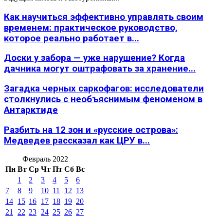
Как научиться эффективно управлять своим
временем: практическое руководство,
которое реально работает в...
Доски у забора — уже нарушение? Когда
дачника могут оштрафовать за хранение...
Загадка черных саркофагов: исследователи
столкнулись с необъяснимым феноменом в
Антарктиде
Разбить на 12 зон и «русские острова»:
Медведев рассказал как ЦРУ в...
Февраль 2022
Пн
Вт
Ср
Чт
Пт
Сб
Вс
1
2
3
4
5
6
7
8
9
10
11
12
13
14
15
16
17
18
19
20
21
22
23
24
25
26
27