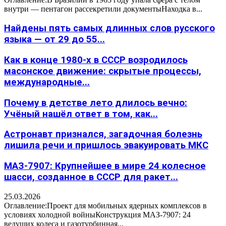
внутри — пентагон рассекретили документыНаходка в...
Найдены пять самых длинных слов русского
языка — от 29 до 55...
Как в конце 1980-х в СССР возродилось
масонское движение: скрытые процессы,
международные...
Почему в детстве лето длилось вечно:
Учёный нашёл ответ в том, как...
Астронавт признался, загадочная болезнь
лишила речи и пришлось эвакуировать МКС
МАЗ-7907: Крупнейшее в мире 24 колесное
шасси, созданное в СССР для ракет...
25.03.2026
Оглавление:Проект для мобильных ядерных комплексов в
условиях холодной войныКонструкция МАЗ-7907: 24
ведущих колеса и газотурбинная...