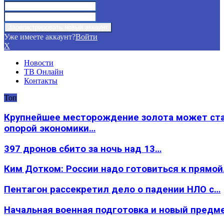
Уже имеете аккаунт?
Войти
X
Новости
ТВ Онлайн
Контакты
Топ
Крупнейшее месторождение золота может ст
опорой экономики…
397 дронов сбито за ночь над 13…
Ким Дотком: России надо готовиться к прямо
Пентагон рассекретил дело о падении НЛО с…
Начальная военная подготовка и новый предм