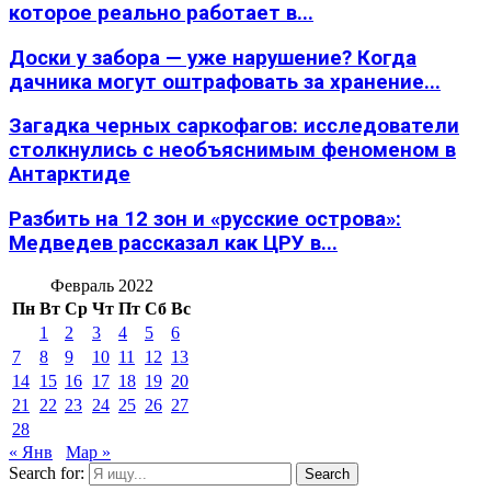
которое реально работает в...
Доски у забора — уже нарушение? Когда
дачника могут оштрафовать за хранение...
Загадка черных саркофагов: исследователи
столкнулись с необъяснимым феноменом в
Антарктиде
Разбить на 12 зон и «русские острова»:
Медведев рассказал как ЦРУ в...
Февраль 2022
Пн
Вт
Ср
Чт
Пт
Сб
Вс
1
2
3
4
5
6
7
8
9
10
11
12
13
14
15
16
17
18
19
20
21
22
23
24
25
26
27
28
« Янв
Мар »
Search for:
Search