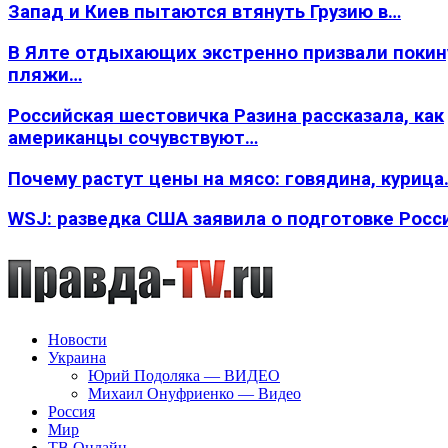
Запад и Киев пытаются втянуть Грузию в…
В Ялте отдыхающих экстренно призвали покин
пляжи…
Российская шестовичка Разина рассказала, как
американцы сочувствуют…
Почему растут цены на мясо: говядина, курица
WSJ: разведка США заявила о подготовке Росс
Новости
Украина
Юрий Подоляка — ВИДЕО
Михаил Онуфриенко — Видео
Россия
Мир
ТВ Онлайн