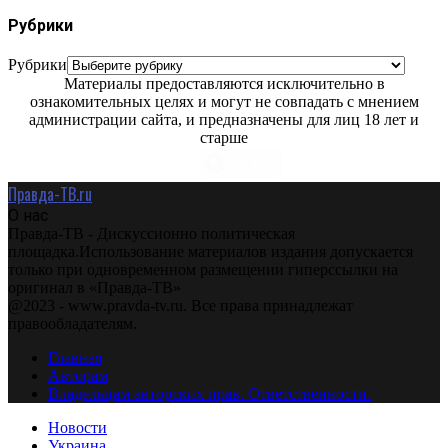
Рубрики
Рубрики
Материалы предоставляются исключительно в
ознакомительных целях и могут не совпадать с мнением
администрации сайта, и предназначены для лиц 18 лет и
старше
Правда-ТВ.ru
О нас
Правда-ТВ - Дискуссионно политическая
площадка.Использование материалов издания допускается
только при одновременном размещении гиперссылки на
оригинал в «Правда-ТВ»
@2023 - www.pravda-tv.ru. Все права принадлежат
правообладателям.
Главная
Авторам
Владельцам авторских прав. Ответственности.
Новости
Украина