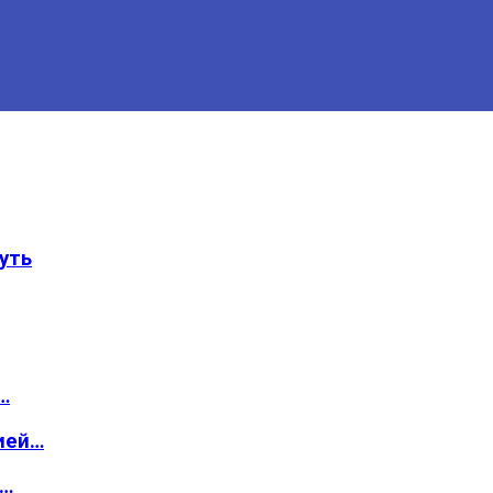
уть
…
ией…
о…