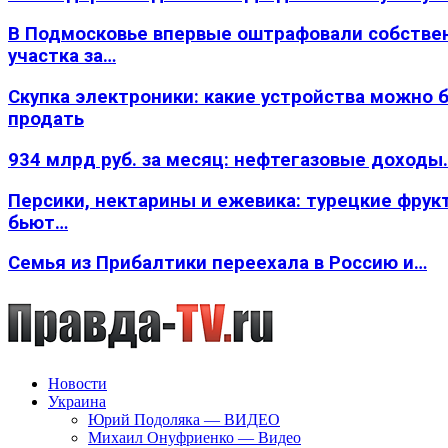
В Подмосковье впервые оштрафовали собстве
участка за…
Скупка электроники: какие устройства можно 
продать
934 млрд руб. за месяц: нефтегазовые доходы
Персики, нектарины и ежевика: турецкие фрук
бьют…
Семья из Прибалтики переехала в Россию и…
Новости
Украина
Юрий Подоляка — ВИДЕО
Михаил Онуфриенко — Видео