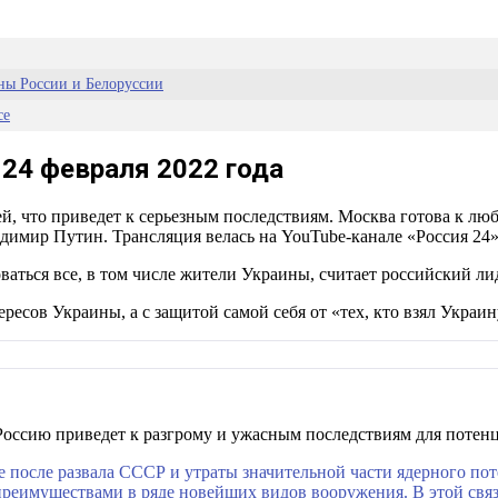
ны России и Белоруссии
се
 24 февраля 2022 года
, что приведет к серьезным последствиям. Москва готова к любо
имир Путин. Трансляция велась на YouTube-канале «Россия 24»
аться все, в том числе жители Украины, считает российский ли
ресов Украины, а с защитой самой себя от «тех, кто взял Украин
Россию приведет к разгрому и ужасным последствиям для потенц
же после развала СССР и утраты значительной части ядерного по
преимуществами в ряде новейших видов вооружения. В этой связ