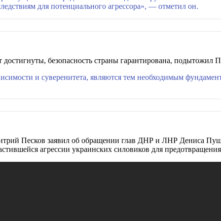
ледствиям для потенциального агрессора», — отметил он.
дут достигнуты, безопасность страны гарантирована, подытожил 
ависимости и суверенитета, являются тем необходимым фундамент
итрий Песков заявил об обращении глав ДНР и ЛНР Дениса Пуш
астившейся агрессии украинских силовиков для предотвращения