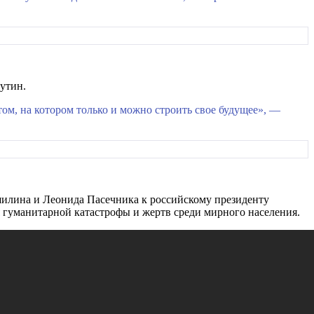
Путин.
ом, на котором только и можно строить свое будущее», —
илина и Леонида Пасечника к российскому президенту
 гуманитарной катастрофы и жертв среди мирного населения.