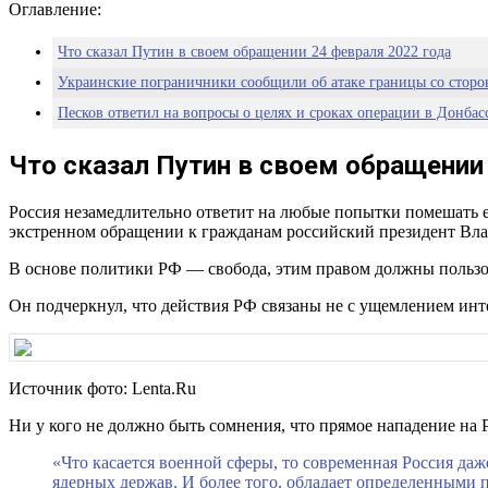
Оглавление:
Что сказал Путин в своем обращении 24 февраля 2022 года
Украинские пограничники сообщили об атаке границы со сторо
Песков ответил на вопросы о целях и сроках операции в Донбас
Что сказал Путин в своем обращении
Россия незамедлительно ответит на любые попытки помешать ей
экстренном обращении к гражданам российский президент Влад
В основе политики РФ — свобода, этим правом должны пользов
Он подчеркнул, что действия РФ связаны не с ущемлением инте
Источник фото: Lenta.Ru
Ни у кого не должно быть сомнения, что прямое нападение на 
«Что касается военной сферы, то современная Россия да
ядерных держав. И более того, обладает определенными 