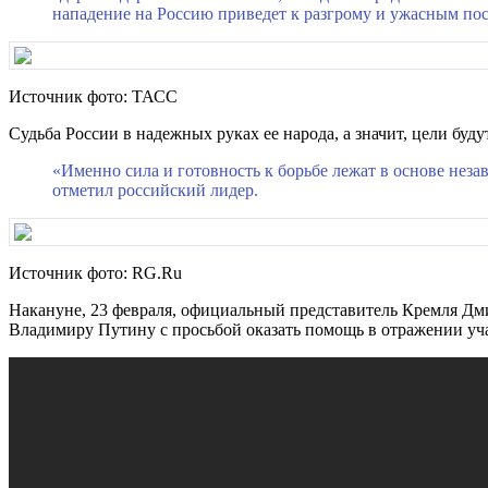
нападение на Россию приведет к разгрому и ужасным пос
Источник фото: ТАСС
Судьба России в надежных руках ее народа, а значит, цели бу
«Именно сила и готовность к борьбе лежат в основе нез
отметил российский лидер.
Источник фото: RG.Ru
Накануне, 23 февраля, официальный представитель Кремля Дм
Владимиру Путину с просьбой оказать помощь в отражении уч