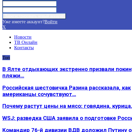
Уже имеете аккаунт?
Войти
X
Новости
ТВ Онлайн
Контакты
Топ
В Ялте отдыхающих экстренно призвали покин
пляжи…
Российская шестовичка Разина рассказала, как
американцы сочувствуют…
Почему растут цены на мясо: говядина, курица
WSJ: разведка США заявила о подготовке Росс
Командир 76-й дивизии ВДВ доложил Путину 