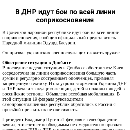
В ДНР идут бои по всей линии
соприкосновения
В Донецкой народной республике идут бои на всей линии
соприкосновения, сообщил официальный представитель
Народной милиции Эдуард Басурин.
Он призвал украинских военнослужащих сложить оружие.
Обострение ситуации в Донбассе
В последние недели ситуация в Донбассе обострилась: Киев
сосредоточил на линии соприкосновения большую часть
армии и регулярно обстреливает ополченцев, применяя
запрещенную технику. Из-за угрозы вторжения Украины ДНР
и ЛНР начали эвакуацию женщин, детей и пожилых людей в
российские регионы. Объявлена всеобщая мобилизация. В
этой ситуации 19 февраля руководители
самопровозглашенных республик обратились к России с
просьбой признать их независимость.
Президент Владимир Путин 21 февраля в телеобращении
заявил, что считает необходимым незамедлительно признать
суверенитет ЛНР и ДНР, и подписал соответствующие указы.