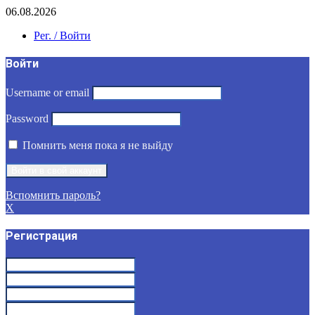
06.08.2026
Рег. / Войти
Войти
Username or email
Password
Помнить меня пока я не выйду
Вспомнить пароль?
X
Регистрация