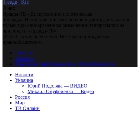
Правда-ТВ.ru
О нас
Правда-ТВ - Дискуссионно политическая
площадка.Использование материалов издания допускается
только при одновременном размещении гиперссылки на
оригинал в «Правда-ТВ»
@2023 - www.pravda-tv.ru. Все права принадлежат
правообладателям.
Главная
Авторам
Владельцам авторских прав. Ответственности.
Новости
Украина
Юрий Подоляка — ВИДЕО
Михаил Онуфриенко — Видео
Россия
Мир
ТВ Онлайн