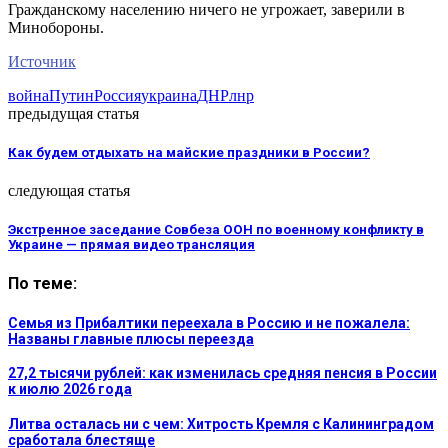
Гражданскому населению ничего не угрожает, заверили в
Минобороны.
Источник
война
Путин
Россия
украина
ДНР
лнр
предыдущая статья
Как будем отдыхать на майские праздники в России?
следующая статья
Экстренное заседание Совбеза ООН по военному конфликту в
Украине — прямая видео трансляция
По теме:
Семья из Прибалтики переехала в Россию и не пожалела:
Названы главные плюсы переезда
27,2 тысячи рублей: как изменилась средняя пенсия в России
к июлю 2026 года
Литва осталась ни с чем: Хитрость Кремля с Калининградом
сработала блестяще