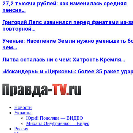
27,2 тысячи рублей: как изменилась средняя
пенсия…
Григорий Лепс извинился перед фанатами из-з
повторной…
Ученые: Население Земли нужно уменьшить б
чем…
Литва осталась ни с чем: Хитрость Кремля…
«Искандеры» и «Цирконы»: более 35 ракет уда
Новости
Украина
Юрий Подоляка — ВИДЕО
Михаил Онуфриенко — Видео
Россия