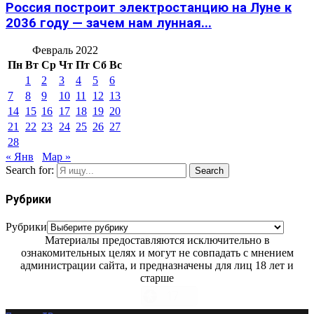
Россия построит электростанцию на Луне к
2036 году — зачем нам лунная...
Февраль 2022
Пн
Вт
Ср
Чт
Пт
Сб
Вс
1
2
3
4
5
6
7
8
9
10
11
12
13
14
15
16
17
18
19
20
21
22
23
24
25
26
27
28
« Янв
Мар »
Search for:
Search
Рубрики
Рубрики
Материалы предоставляются исключительно в
ознакомительных целях и могут не совпадать с мнением
администрации сайта, и предназначены для лиц 18 лет и
старше