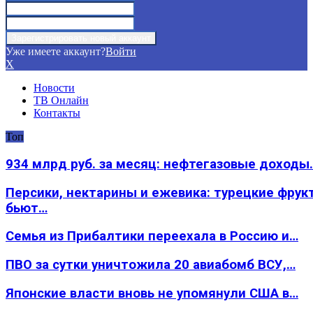
Уже имеете аккаунт?
Войти
X
Новости
ТВ Онлайн
Контакты
Топ
934 млрд руб. за месяц: нефтегазовые доходы
Персики, нектарины и ежевика: турецкие фрук
бьют…
Семья из Прибалтики переехала в Россию и…
ПВО за сутки уничтожила 20 авиабомб ВСУ,…
Японские власти вновь не упомянули США в…