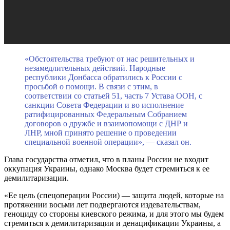
«Обстоятельства требуют от нас решительных и
незамедлительных действий. Народные
республики Донбасса обратились к России с
просьбой о помощи. В связи с этим, в
соответствии со статьей 51, часть 7 Устава ООН, с
санкции Совета Федерации и во исполнение
ратифицированных Федеральным Собранием
договоров о дружбе и взаимопомощи с ДНР и
ЛНР, мной принято решение о проведении
специальной военной операции», — сказал он.
Глава государства отметил, что в планы России не входит
оккупация Украины, однако Москва будет стремиться к ее
демилитаризации.
«Ее цель (спецоперации России) — защита людей, которые на
протяжении восьми лет подвергаются издевательствам,
геноциду со стороны киевского режима, и для этого мы будем
стремиться к демилитаризации и денацификации Украины, а