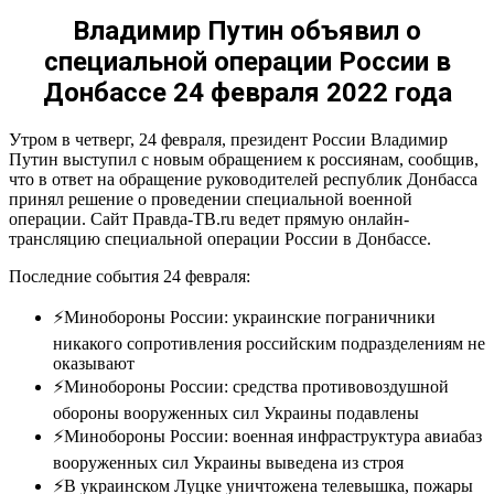
Украины
Владимир Путин объявил о
Экстренное заседание Совбеза ООН по Украине. Прямая
трансляция
специальной операции России в
В ДНР идут бои по всей линии соприкосновения
Донбассе 24 февраля 2022 года
В Минобороны заявили, что не наносят удары по украинским
городам
Утром в четверг, 24 февраля, президент России Владимир
Путин выступил с новым обращением к россиянам, сообщив,
что в ответ на обращение руководителей республик Донбасса
принял решение о проведении специальной военной
операции. Сайт Правда-ТВ.ru ведет прямую онлайн-
трансляцию специальной операции России в Донбассе.
Последние события 24 февраля:
⚡️Минобороны России: украинские пограничники
никакого сопротивления российским подразделениям не
оказывают
⚡️Минобороны России: средства противовоздушной
обороны вооруженных сил Украины подавлены
⚡️Минобороны России: военная инфраструктура авиабаз
вооруженных сил Украины выведена из строя
⚡️В украинском Луцке уничтожена телевышка, пожары