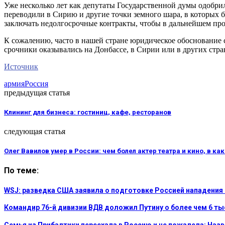
Уже несколько лет как депутаты Государственной думы одобри
переводили в Сирию и другие точки земного шара, в которых б
заключать недолгосрочные контракты, чтобы в дальнейшем прох
К сожалению, часто в нашей стране юридическое обоснование 
срочники оказывались на Донбассе, в Сирии или в других стра
Источник
армия
Россия
предыдущая статья
Клининг для бизнеса: гостиниц, кафе, ресторанов
следующая статья
Олег Вавилов умер в России: чем болел актер театра и кино, в к
По теме:
WSJ: разведка США заявила о подготовке Россией нападения
Командир 76-й дивизии ВДВ доложил Путину о более чем 6 т
Семья из Прибалтики переехала в Россию и не пожалела: На