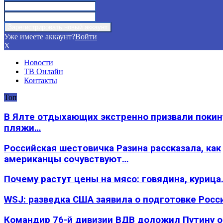
Уже имеете аккаунт?
Войти
X
Новости
ТВ Онлайн
Контакты
Топ
В Ялте отдыхающих экстренно призвали покин
пляжи…
Российская шестовичка Разина рассказала, как
американцы сочувствуют…
Почему растут цены на мясо: говядина, курица
WSJ: разведка США заявила о подготовке Росс
Командир 76-й дивизии ВДВ доложил Путину 