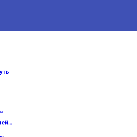
уть
…
ией…
о…