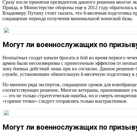
Сразу после принятия президентом данного решения многие эк
Правда, в Министерстве обороны еще в 2012 году обратились к
Владимиру Путину стоит сказать, что 6-месячная подготовка пре
сокращение периода получения минимальной воинской базы.
Могут ли военнослужащих по призыву
Неопытных солдат начали бросать в бой во время первого чече
армии были несоизмеримы с принесенным эффектом от неопытн
зону боевых действий лишь при их согласии. Данное решение б
службе, установившее обязательную 6-месячную подготовку в 
По мнению ряда экспертов, сокращение сроков для новобранце
соответствующее решение. Многие ветераны, принимавшие уча
— это не только стратегическая ошибка, но и смерть неокрепши
«горячие точки» следует отправлять только контрактников.
Могут ли военнослужащих по призыву