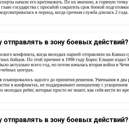
сперты начали его критиковать. По их мнению, в горячую точку
 главе государства с просьбой сократить срок боевой подготовк
дусматривалась в период, когда срочная служба длилась 2 года. 
 отправлять в зону боевых действий?
нского конфликта, когда молодых парней отправляли на Кавказ с
ых бойцов. По этой причине в 1998 году Борис Ельцин издал У
ыло актуально всего год, но потом началась вторая война в Че
учебных центрах.
в планировалось задолго до принятия решения. Уменьшив в два
стие в конфликтах, не поддерживают инициативу с ускорением 
х молодых ребят, которые просто не знают, как себя вести во в
 отправлять в зону боевых действий?