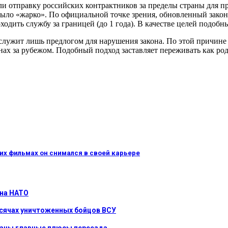
ли отправку российских контрактников за пределы страны для п
ыло «жарко». По официальной точке зрения, обновленный закон 
одить службу за границей (до 1 года). В качестве целей подоб
служит лишь предлогом для нарушения закона. По этой причине 
нах за рубежом. Подобный подход заставляет переживать как ро
аких фильмах он снимался в своей карьере
 на НАТО
ысячах уничтоженных бойцов ВСУ
званы главные плюсы переезда