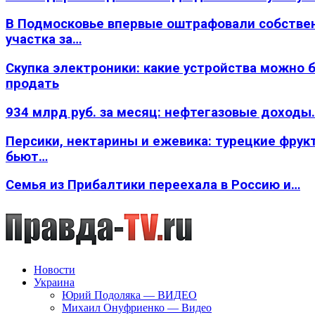
В Подмосковье впервые оштрафовали собстве
участка за…
Скупка электроники: какие устройства можно 
продать
934 млрд руб. за месяц: нефтегазовые доходы
Персики, нектарины и ежевика: турецкие фрук
бьют…
Семья из Прибалтики переехала в Россию и…
Новости
Украина
Юрий Подоляка — ВИДЕО
Михаил Онуфриенко — Видео