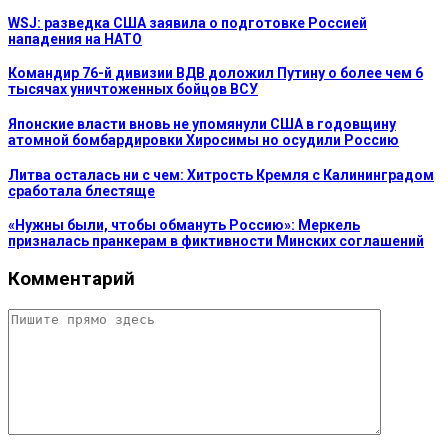
WSJ: разведка США заявила о подготовке Россией
нападения на НАТО
Командир 76-й дивизии ВДВ доложил Путину о более чем 6
тысячах уничтоженных бойцов ВСУ
Японские власти вновь не упомянули США в годовщину
атомной бомбардировки Хиросимы но осудили Россию
Литва осталась ни с чем: Хитрость Кремля с Калининградом
сработала блестяще
«Нужны были, чтобы обмануть Россию»: Меркель
призналась пранкерам в фиктивности Минских соглашений
Комментарий