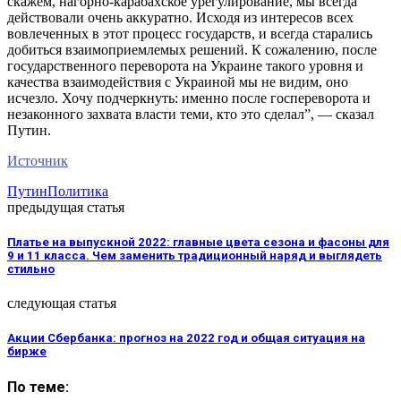
скажем, нагорно-карабахское урегулирование, мы всегда
действовали очень аккуратно. Исходя из интересов всех
вовлеченных в этот процесс государств, и всегда старались
добиться взаимоприемлемых решений. К сожалению, после
государственного переворота на Украине такого уровня и
качества взаимодействия с Украиной мы не видим, оно
исчезло. Хочу подчеркнуть: именно после госпереворота и
незаконного захвата власти теми, кто это сделал”, — сказал
Путин.
Источник
Путин
Политика
предыдущая статья
Платье на выпускной 2022: главные цвета сезона и фасоны для
9 и 11 класса. Чем заменить традиционный наряд и выглядеть
стильно
следующая статья
Акции Сбербанка: прогноз на 2022 год и общая ситуация на
бирже
По теме: