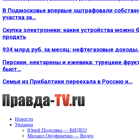
В Подмосковье впервые оштрафовали собстве
участка за…
Скупка электроники: какие устройства можно 
продать
934 млрд руб. за месяц: нефтегазовые доходы
Персики, нектарины и ежевика: турецкие фрук
бьют…
Семья из Прибалтики переехала в Россию и…
Новости
Украина
Юрий Подоляка — ВИДЕО
Михаил Онуфриенко — Видео