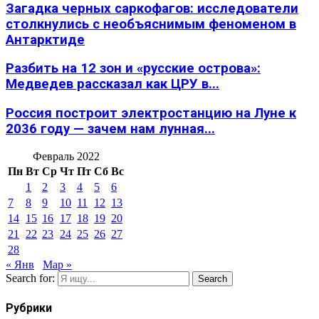
Загадка черных саркофагов: исследователи
столкнулись с необъяснимым феноменом в
Антарктиде
Разбить на 12 зон и «русские острова»:
Медведев рассказал как ЦРУ в...
Россия построит электростанцию на Луне к
2036 году — зачем нам лунная...
Февраль 2022
Пн
Вт
Ср
Чт
Пт
Сб
Вс
1
2
3
4
5
6
7
8
9
10
11
12
13
14
15
16
17
18
19
20
21
22
23
24
25
26
27
28
« Янв
Мар »
Search for:
Search
Рубрики