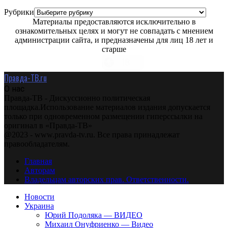
Рубрики
Материалы предоставляются исключительно в
ознакомительных целях и могут не совпадать с мнением
администрации сайта, и предназначены для лиц 18 лет и
старше
Правда-ТВ.ru
О нас
Правда-ТВ - Дискуссионно политическая
площадка.Использование материалов издания допускается
только при одновременном размещении гиперссылки на
оригинал в «Правда-ТВ»
@2023 - www.pravda-tv.ru. Все права принадлежат
правообладателям.
Главная
Авторам
Владельцам авторских прав. Ответственности.
Новости
Украина
Юрий Подоляка — ВИДЕО
Михаил Онуфриенко — Видео