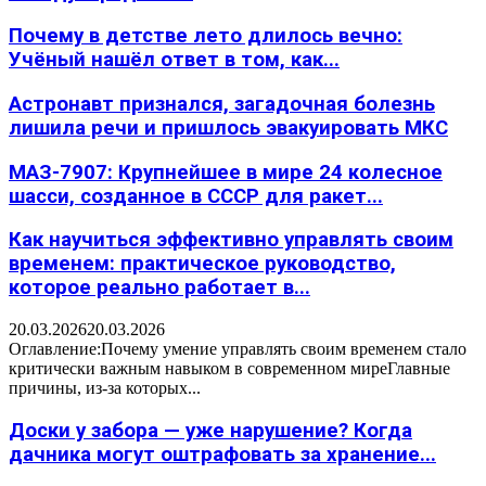
Почему в детстве лето длилось вечно:
Учёный нашёл ответ в том, как...
Астронавт признался, загадочная болезнь
лишила речи и пришлось эвакуировать МКС
МАЗ-7907: Крупнейшее в мире 24 колесное
шасси, созданное в СССР для ракет...
Как научиться эффективно управлять своим
временем: практическое руководство,
которое реально работает в...
20.03.2026
20.03.2026
Оглавление:Почему умение управлять своим временем стало
критически важным навыком в современном миреГлавные
причины, из-за которых...
Доски у забора — уже нарушение? Когда
дачника могут оштрафовать за хранение...