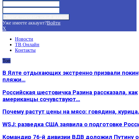
Уже имеете аккаунт?
Войти
X
Новости
ТВ Онлайн
Контакты
Топ
В Ялте отдыхающих экстренно призвали покин
пляжи…
Российская шестовичка Разина рассказала, как
американцы сочувствуют…
Почему растут цены на мясо: говядина, курица
WSJ: разведка США заявила о подготовке Росс
Командир 76-й дивизии ВДВ доложил Путину 