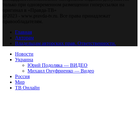
только при одновременном размещении гиперссылки на
оригинал в «Правда-ТВ»
@2023 - www.pravda-tv.ru. Все права принадлежат
правообладателям.
Главная
Авторам
Владельцам авторских прав. Ответственности.
Новости
Украина
Юрий Подоляка — ВИДЕО
Михаил Онуфриенко — Видео
Россия
Мир
ТВ Онлайн