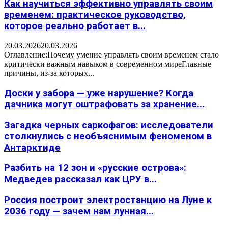
Как научиться эффективно управлять своим
временем: практическое руководство,
которое реально работает в...
20.03.2026
20.03.2026
Оглавление:Почему умение управлять своим временем стало
критически важным навыком в современном миреГлавные
причины, из-за которых...
Доски у забора — уже нарушение? Когда
дачника могут оштрафовать за хранение...
Загадка черных саркофагов: исследователи
столкнулись с необъяснимым феноменом в
Антарктиде
Разбить на 12 зон и «русские острова»:
Медведев рассказал как ЦРУ в...
Россия построит электростанцию на Луне к
2036 году — зачем нам лунная...