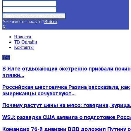
Уже имеете аккаунт?
Войти
X
Новости
ТВ Онлайн
Контакты
Топ
В Ялте отдыхающих экстренно призвали покин
пляжи…
Российская шестовичка Разина рассказала, как
американцы сочувствуют…
Почему растут цены на мясо: говядина, курица
WSJ: разведка США заявила о подготовке Росс
Командир 76-й дивизии ВДВ доложил Путину 