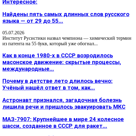
Интересное:
Найдены пять самых длинных слов русского
языка — от 29 до 55...
05.07.2026
Институт Русистики назвал чемпиона — химический термин
из патента на 55 букв, который уже обогнал...
Как в конце 1980-х в СССР возродилось
масонское движение: скрытые процессы,
международные...
Почему в детстве лето длилось вечно:
Учёный нашёл ответ в том, как...
Астронавт признался, загадочная болезнь
лишила речи и пришлось эвакуировать МКС
МАЗ-7907: Крупнейшее в мире 24 колесное
шасси, созданное в СССР для ракет...