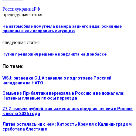
Россия
украина
РФ
предыдущая статья
На автомобиле помутнела камера заднего вида: основные
причины и как исправить ситуацию
следующая статья
Путин предложил решение конфликта на Донбассе
По теме:
WSJ: разведка США заявила о подготовке Россией
нападения на НАТО
Семья из Прибалтики переехала в Россию и не пожалела:
Названы главные плюсы переезда
27,2 тысячи рублей: как изменилась средняя пенсия в России
к июлю 2026 года
Литва осталась ни с чем: Хитрость Кремля с Калининградом
сработала блестяще