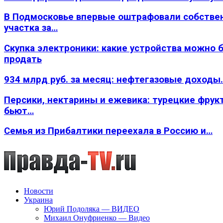
В Подмосковье впервые оштрафовали собстве
участка за…
Скупка электроники: какие устройства можно 
продать
934 млрд руб. за месяц: нефтегазовые доходы
Персики, нектарины и ежевика: турецкие фрук
бьют…
Семья из Прибалтики переехала в Россию и…
Новости
Украина
Юрий Подоляка — ВИДЕО
Михаил Онуфриенко — Видео