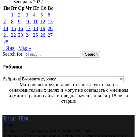
Февраль 2022
Пн
Вт
Ср
Чт
Пт
Сб
Вс
1
2
3
4
5
6
7
8
9
10
11
12
13
14
15
16
17
18
19
20
21
22
23
24
25
26
27
28
« Янв
Мар »
Search for:
Search
Рубрики
Рубрики
Материалы предоставляются исключительно в
ознакомительных целях и могут не совпадать с мнением
администрации сайта, и предназначены для лиц 18 лет и
старше
Правда-ТВ.ru
О нас
Правда-ТВ - Дискуссионно политическая
площадка.Использование материалов издания допускается