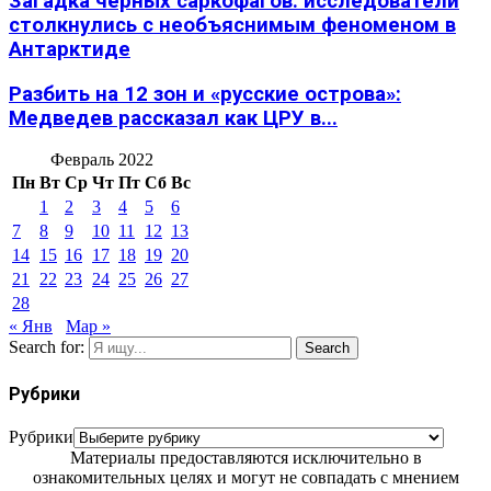
Загадка черных саркофагов: исследователи
столкнулись с необъяснимым феноменом в
Антарктиде
Разбить на 12 зон и «русские острова»:
Медведев рассказал как ЦРУ в...
Февраль 2022
Пн
Вт
Ср
Чт
Пт
Сб
Вс
1
2
3
4
5
6
7
8
9
10
11
12
13
14
15
16
17
18
19
20
21
22
23
24
25
26
27
28
« Янв
Мар »
Search for:
Search
Рубрики
Рубрики
Материалы предоставляются исключительно в
ознакомительных целях и могут не совпадать с мнением