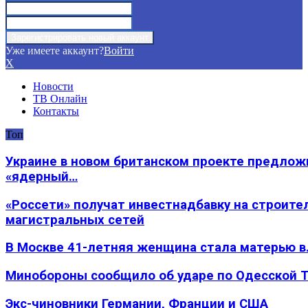
Уже имеете аккаунт?
Войти
X
Новости
ТВ Онлайн
Контакты
Топ
Украине в новом британском проекте предлож
«ядерный…
«Россети» получат инвестнадбавку на строите
магистральных сетей
В Москве 41-летняя женщина стала матерью в
Минобороны сообщило об ударе по Одесской 
Экс-чиновники Германии, Франции и США