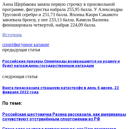
Анна Щербакова заняла первую строчку в произвольной
программе, фигуристка набрала 255,95 балла. У Александры
Трусовой серебро и 251,73 балла. Японка Каори Сакамото
завоевала бронзу, у нее 233,13 балла. Камила Валиева
финишировала четвертой, набрав 224,09 балла.
Источник
спорт
фигурное катание
предыдущая статья
Российские призеры Олимпиады возвращаются на родину и
будут награждены государственным наградам
следующая статья
Ванга предсказала страшную катастрофу в день 6 двоек, 22
февраля 2022 года
По теме:
Российская шестовичка Разина рассказала, как американцы
сочувствуют отстранённым спортсменам из РФ