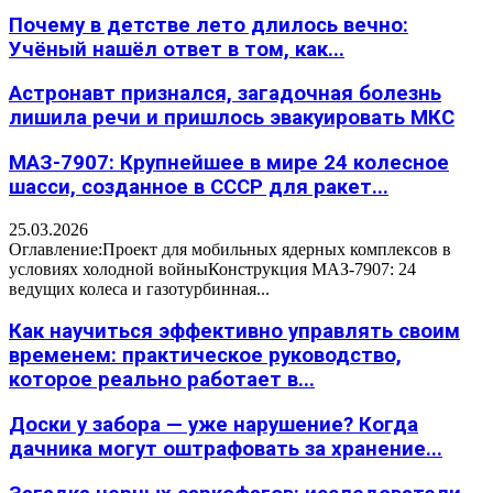
Почему в детстве лето длилось вечно:
Учёный нашёл ответ в том, как...
Астронавт признался, загадочная болезнь
лишила речи и пришлось эвакуировать МКС
МАЗ-7907: Крупнейшее в мире 24 колесное
шасси, созданное в СССР для ракет...
25.03.2026
Оглавление:Проект для мобильных ядерных комплексов в
условиях холодной войныКонструкция МАЗ-7907: 24
ведущих колеса и газотурбинная...
Как научиться эффективно управлять своим
временем: практическое руководство,
которое реально работает в...
Доски у забора — уже нарушение? Когда
дачника могут оштрафовать за хранение...