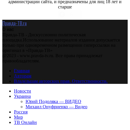
администрации сайта, и предназначены для лиц 18 лет и
старше
Правда-ТВ.ru
О нас
Правда-ТВ - Дискуссионно политическая
площадка.Использование материалов издания допускается
только при одновременном размещении гиперссылки на
оригинал в «Правда-ТВ»
@2023 - www.pravda-tv.ru. Все права принадлежат
правообладателям.
Главная
Авторам
Владельцам авторских прав. Ответственности.
Новости
Украина
Юрий Подоляка — ВИДЕО
Михаил Онуфриенко — Видео
Россия
Мир
ТВ Онлайн