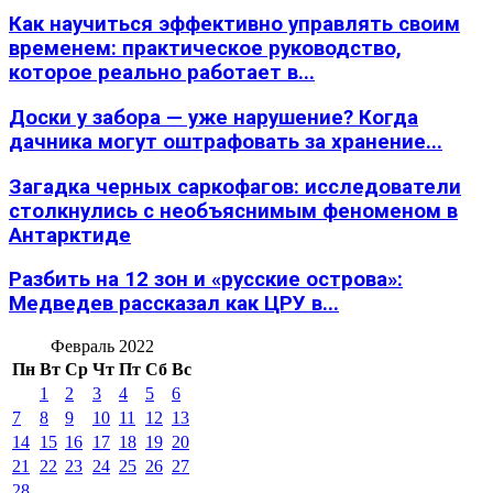
Как научиться эффективно управлять своим
временем: практическое руководство,
которое реально работает в...
Доски у забора — уже нарушение? Когда
дачника могут оштрафовать за хранение...
Загадка черных саркофагов: исследователи
столкнулись с необъяснимым феноменом в
Антарктиде
Разбить на 12 зон и «русские острова»:
Медведев рассказал как ЦРУ в...
Февраль 2022
Пн
Вт
Ср
Чт
Пт
Сб
Вс
1
2
3
4
5
6
7
8
9
10
11
12
13
14
15
16
17
18
19
20
21
22
23
24
25
26
27
28