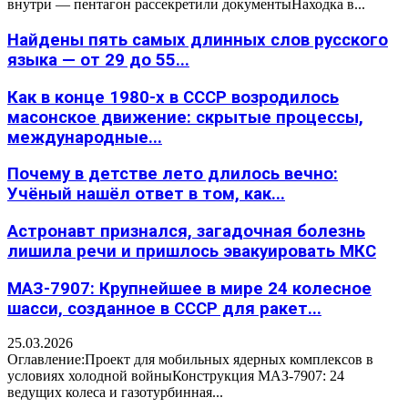
внутри — пентагон рассекретили документыНаходка в...
Найдены пять самых длинных слов русского
языка — от 29 до 55...
Как в конце 1980-х в СССР возродилось
масонское движение: скрытые процессы,
международные...
Почему в детстве лето длилось вечно:
Учёный нашёл ответ в том, как...
Астронавт признался, загадочная болезнь
лишила речи и пришлось эвакуировать МКС
МАЗ-7907: Крупнейшее в мире 24 колесное
шасси, созданное в СССР для ракет...
25.03.2026
Оглавление:Проект для мобильных ядерных комплексов в
условиях холодной войныКонструкция МАЗ-7907: 24
ведущих колеса и газотурбинная...