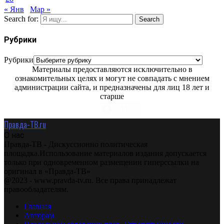
« Янв
Мар »
Search for:
Search
Рубрики
Рубрики
Материалы предоставляются исключительно в
ознакомительных целях и могут не совпадать с мнением
администрации сайта, и предназначены для лиц 18 лет и
старше
Правда-ТВ.ru
О нас
Правда-ТВ - Дискуссионно политическая
площадка.Использование материалов издания допускается
только при одновременном размещении гиперссылки на
оригинал в «Правда-ТВ»
@2023 - www.pravda-tv.ru. Все права принадлежат
правообладателям.
Главная
Авторам