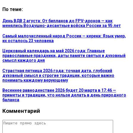
По теме:
День ВДВ 2 агуста: От бипланов до FPV-дронов — как
менялись Воздушно-десантные войска России за 95 лет
Самый малочисленный народ России — кереки: Язык умер,
их осталось 23 человека
Церковный календарь на май 2026 года: Главные
православные праздники, даты памяти святых и духовный
смысл каждого дня
Страстная пятница 2026 года: точная дата, глубокий
духовный смысл и строгие традиции, которые важно
понимать каждому верующему
Весеннее равноденствие 2026 будет 20 марта в 17:46 —
приметы и традиции, что нельзя делать в день природного
баланса
Комментарий