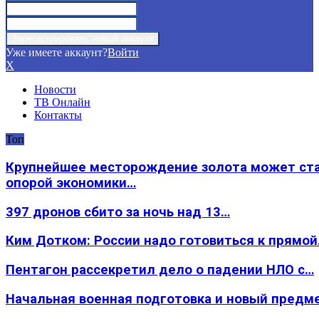
Уже имеете аккаунт?
Войти
X
Новости
ТВ Онлайн
Контакты
Топ
Крупнейшее месторождение золота может ст
опорой экономики…
397 дронов сбито за ночь над 13…
Ким Дотком: России надо готовиться к прямо
Пентагон рассекретил дело о падении НЛО с…
Начальная военная подготовка и новый предм