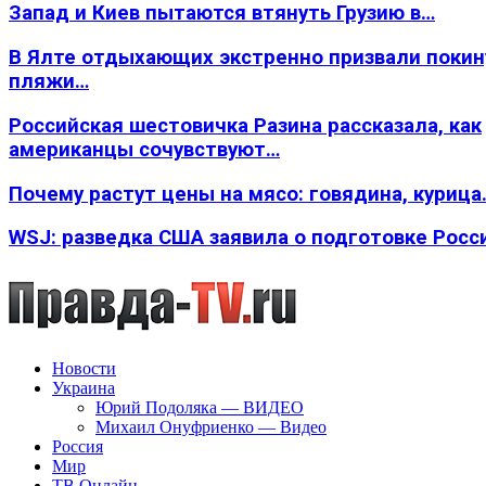
Запад и Киев пытаются втянуть Грузию в…
В Ялте отдыхающих экстренно призвали покин
пляжи…
Российская шестовичка Разина рассказала, как
американцы сочувствуют…
Почему растут цены на мясо: говядина, курица
WSJ: разведка США заявила о подготовке Росс
Новости
Украина
Юрий Подоляка — ВИДЕО
Михаил Онуфриенко — Видео
Россия
Мир
ТВ Онлайн