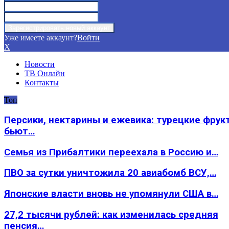
Уже имеете аккаунт?
Войти
X
Новости
ТВ Онлайн
Контакты
Топ
Персики, нектарины и ежевика: турецкие фрук
бьют…
Семья из Прибалтики переехала в Россию и…
ПВО за сутки уничтожила 20 авиабомб ВСУ,…
Японские власти вновь не упомянули США в…
27,2 тысячи рублей: как изменилась средняя
пенсия…