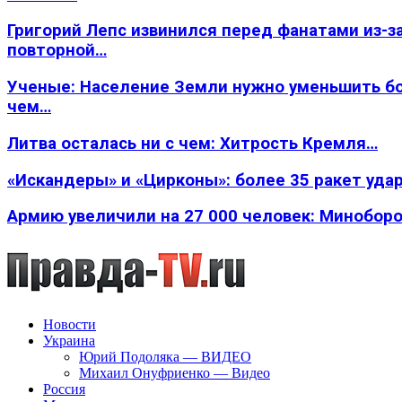
Григорий Лепс извинился перед фанатами из-з
повторной…
Ученые: Население Земли нужно уменьшить б
чем…
Литва осталась ни с чем: Хитрость Кремля…
«Искандеры» и «Цирконы»: более 35 ракет уда
Армию увеличили на 27 000 человек: Минобор
Новости
Украина
Юрий Подоляка — ВИДЕО
Михаил Онуфриенко — Видео
Россия