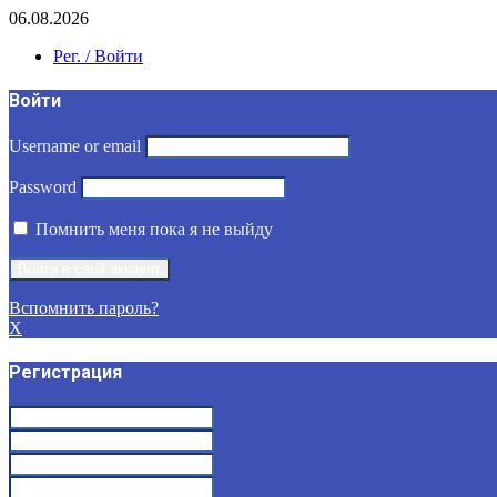
06.08.2026
Рег. / Войти
Войти
Username or email
Password
Помнить меня пока я не выйду
Вспомнить пароль?
X
Регистрация