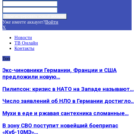
Уже имеете аккаунт?
Войти
X
Новости
ТВ Онлайн
Контакты
Топ
Экс-чиновники Германии, Франции и США
предложили новую…
Пилипсон: кризис в НАТО на Западе называют…
Число заявлений об НЛО в Германии достигло
Мухи в еде и ржавая сантехника сломанные…
В зону СВО поступит новейший боеприпас
«Куб-10МЭ»…