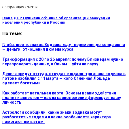
следующая статья
Глава ДНР Пушилин объявил об организации эвакуации
населения республики в Россию
По теме:
Глоба: шесть знаков Зодиака ждут перемены до конца июня
— деньги, отношения и смена курса
Трансформация с 20 по 26 апреля: почему Близнецам нужно
перепроверять данные, а Овнам — уйти на паузу
Деньги придут оттуда, откуда не ждали: три знака зодиака в
потоке изобилия с 11 марта — кого Огненная Лошадь
сделает богатыми
Как работает натальная карта: Основы взаимодействия
планет и аспектов — как их расположение формирует вашу
личность
Астрологи сообщили, какие знаки зодиака могут
разбогатеть с годами и какие особенности характера
помогают им в этом.