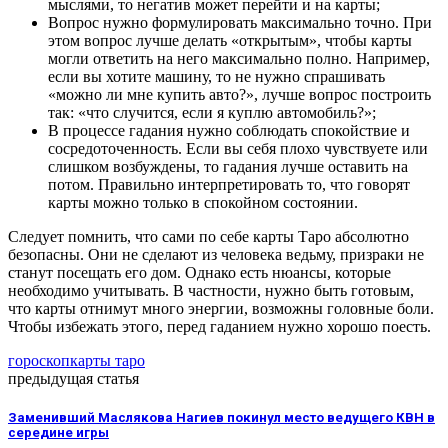
мыслями, то негатив может перейти и на карты;
Вопрос нужно формулировать максимально точно. При
этом вопрос лучше делать «открытым», чтобы карты
могли ответить на него максимально полно. Например,
если вы хотите машину, то не нужно спрашивать
«можно ли мне купить авто?», лучше вопрос построить
так: «что случится, если я куплю автомобиль?»;
В процессе гадания нужно соблюдать спокойствие и
сосредоточенность. Если вы себя плохо чувствуете или
слишком возбуждены, то гадания лучше оставить на
потом. Правильно интерпретировать то, что говорят
карты можно только в спокойном состоянии.
Следует помнить, что сами по себе карты Таро абсолютно
безопасны. Они не сделают из человека ведьму, призраки не
станут посещать его дом. Однако есть нюансы, которые
необходимо учитывать. В частности, нужно быть готовым,
что карты отнимут много энергии, возможны головные боли.
Чтобы избежать этого, перед гаданием нужно хорошо поесть.
гороскоп
карты таро
предыдущая статья
Заменивший Маслякова Нагиев покинул место ведущего КВН в
середине игры