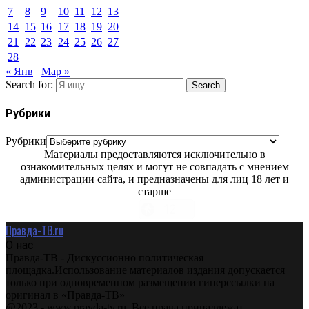
7
8
9
10
11
12
13
14
15
16
17
18
19
20
21
22
23
24
25
26
27
28
« Янв
Мар »
Search for:
Search
Рубрики
Рубрики
Материалы предоставляются исключительно в
ознакомительных целях и могут не совпадать с мнением
администрации сайта, и предназначены для лиц 18 лет и
старше
Правда-ТВ.ru
О нас
Правда-ТВ - Дискуссионно политическая
площадка.Использование материалов издания допускается
только при одновременном размещении гиперссылки на
оригинал в «Правда-ТВ»
@2023 - www.pravda-tv.ru. Все права принадлежат