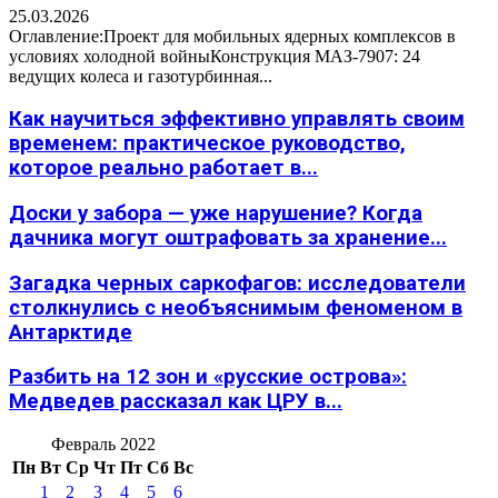
25.03.2026
Оглавление:Проект для мобильных ядерных комплексов в
условиях холодной войныКонструкция МАЗ-7907: 24
ведущих колеса и газотурбинная...
Как научиться эффективно управлять своим
временем: практическое руководство,
которое реально работает в...
Доски у забора — уже нарушение? Когда
дачника могут оштрафовать за хранение...
Загадка черных саркофагов: исследователи
столкнулись с необъяснимым феноменом в
Антарктиде
Разбить на 12 зон и «русские острова»:
Медведев рассказал как ЦРУ в...
Февраль 2022
Пн
Вт
Ср
Чт
Пт
Сб
Вс
1
2
3
4
5
6