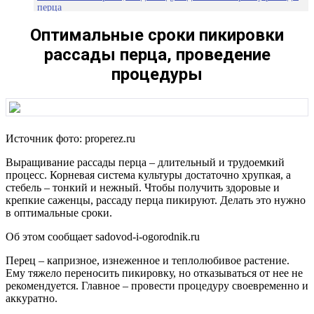
перца
Технологические особенности пикировки: подготовка к
Оптимальные сроки пикировки
процедуре и ее проведение
рассады перца, проведение
процедуры
Источник фото: properez.ru
Выращивание рассады перца – длительный и трудоемкий
процесс. Корневая система культуры достаточно хрупкая, а
стебель – тонкий и нежный. Чтобы получить здоровые и
крепкие саженцы, рассаду перца пикируют. Делать это нужно
в оптимальные сроки.
Об этом сообщает sadovod-i-ogorodnik.ru
Перец – капризное, изнеженное и теплолюбивое растение.
Ему тяжело переносить пикировку, но отказываться от нее не
рекомендуется. Главное – провести процедуру своевременно и
аккуратно.