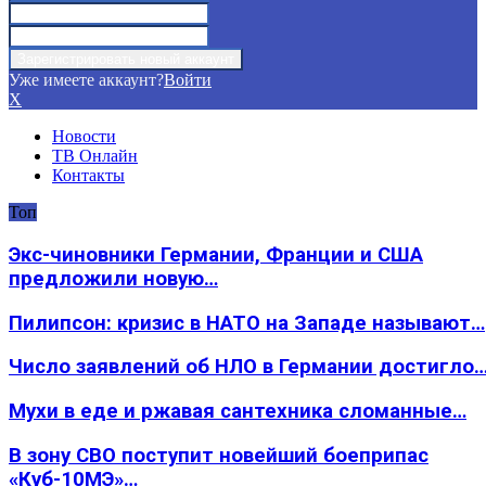
Уже имеете аккаунт?
Войти
X
Новости
ТВ Онлайн
Контакты
Топ
Экс-чиновники Германии, Франции и США
предложили новую…
Пилипсон: кризис в НАТО на Западе называют…
Число заявлений об НЛО в Германии достигло
Мухи в еде и ржавая сантехника сломанные…
В зону СВО поступит новейший боеприпас
«Куб-10МЭ»…