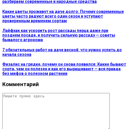
разбираем современные и народные средства
Какие цветы проживут на даче долго: Почему современные
цветы часто радуют всего один сезон и уступают
проверенным временем сортам
Лайфхак как ускорить рост рассады перца даже при
позднем посаде, и получить сильную рассаду — советы
бывалого агронома
7 обязательных работ на даче весной: что нужно успеть до
начала сезона
Физалис на грядке, почему он снова появился: Какие бывают
сорта, чем он полезен и как его выращивают — вся правда
без мифов о полезном растении
Комментарий