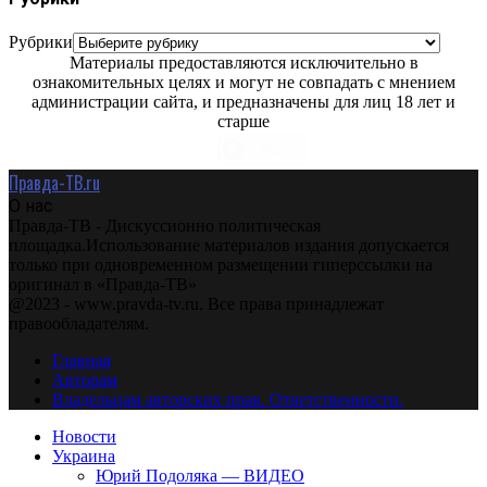
Рубрики
Материалы предоставляются исключительно в
ознакомительных целях и могут не совпадать с мнением
администрации сайта, и предназначены для лиц 18 лет и
старше
Правда-ТВ.ru
О нас
Правда-ТВ - Дискуссионно политическая
площадка.Использование материалов издания допускается
только при одновременном размещении гиперссылки на
оригинал в «Правда-ТВ»
@2023 - www.pravda-tv.ru. Все права принадлежат
правообладателям.
Главная
Авторам
Владельцам авторских прав. Ответственности.
Новости
Украина
Юрий Подоляка — ВИДЕО