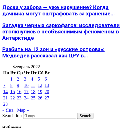
Доски у забора — уже нарушение? Когда
дачника могут оштрафовать за хранение...
Загадка черных саркофагов: исследователи
столкнулись с необъяснимым феноменом в
Антарктиде
Разбить на 12 зон и «русские острова»:
Медведев рассказал как ЦРУ в...
Февраль 2022
Пн
Вт
Ср
Чт
Пт
Сб
Вс
1
2
3
4
5
6
7
8
9
10
11
12
13
14
15
16
17
18
19
20
21
22
23
24
25
26
27
28
« Янв
Мар »
Search for:
Search
Рубрики