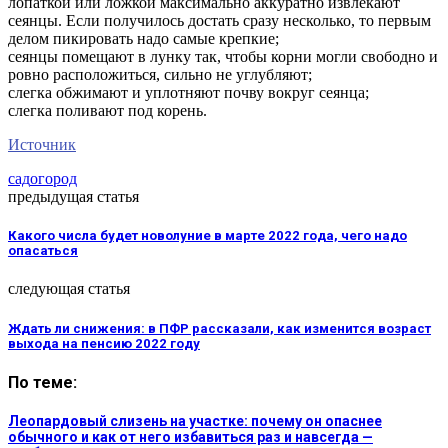
лопаткой или ложкой максимально аккуратно извлекают
сеянцы. Если получилось достать сразу несколько, то первым
делом пикировать надо самые крепкие;
сеянцы помещают в лунку так, чтобы корни могли свободно и
ровно расположиться, сильно не углубляют;
слегка обжимают и уплотняют почву вокруг сеянца;
слегка поливают под корень.
Источник
сад
огород
предыдущая статья
Какого числа будет новолуние в марте 2022 года, чего надо
опасаться
следующая статья
Ждать ли снижения: в ПФР рассказали, как изменится возраст
выхода на пенсию 2022 году
По теме:
Леопардовый слизень на участке: почему он опаснее
обычного и как от него избавиться раз и навсегда —