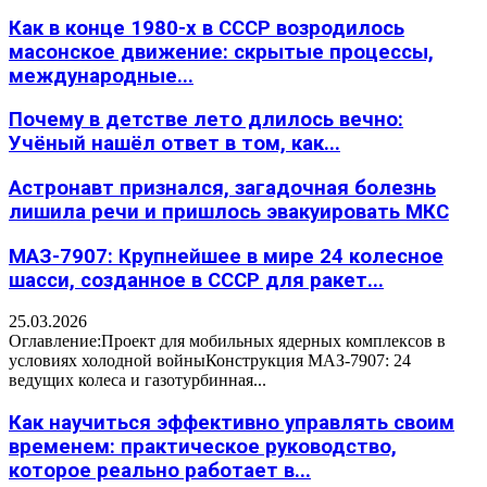
Как в конце 1980-х в СССР возродилось
масонское движение: скрытые процессы,
международные...
Почему в детстве лето длилось вечно:
Учёный нашёл ответ в том, как...
Астронавт признался, загадочная болезнь
лишила речи и пришлось эвакуировать МКС
МАЗ-7907: Крупнейшее в мире 24 колесное
шасси, созданное в СССР для ракет...
25.03.2026
Оглавление:Проект для мобильных ядерных комплексов в
условиях холодной войныКонструкция МАЗ-7907: 24
ведущих колеса и газотурбинная...
Как научиться эффективно управлять своим
временем: практическое руководство,
которое реально работает в...