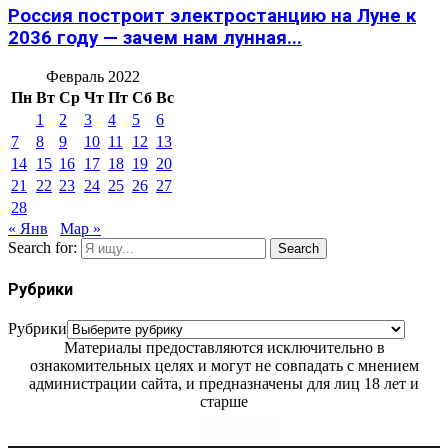
Россия построит электростанцию на Луне к
2036 году — зачем нам лунная...
Февраль 2022
Пн
Вт
Ср
Чт
Пт
Сб
Вс
1
2
3
4
5
6
7
8
9
10
11
12
13
14
15
16
17
18
19
20
21
22
23
24
25
26
27
28
« Янв
Мар »
Search for:
Search
Рубрики
Рубрики
Материалы предоставляются исключительно в
ознакомительных целях и могут не совпадать с мнением
администрации сайта, и предназначены для лиц 18 лет и
старше