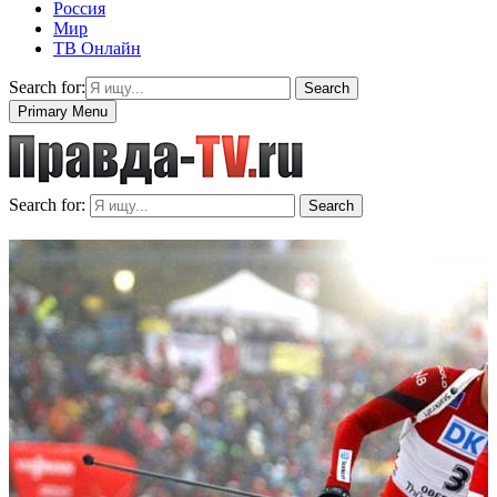
Россия
Мир
ТВ Онлайн
Search for:
Search
Primary Menu
Search for:
Search