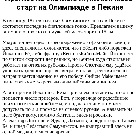
старт на Олимпиаде в Пекине
В пятницу, 18 февраля, на Олимпийских играх в Пекине
состоятся последние биатлонные гонки. Предлагаем вашему
вниманию прогноз на мужской масс-старт на 15 км.
У мужчин нет одного ярко выраженного фаворита гонки, и
здесь специалисты склоняются, что победит либо норвежец
Йоханнес Бё, либо француз Кентен Фийон-Майе. Йоханнесу
по чистой скорости нет равных, но Кентен куда стабильней
работает на огневых рубежах. Просто блестяще ему удаётся
укрощать здешние порывы ветра, и ставка действительно
напрашивается именно на его победу. Фийон-Майе имеет
шанс стать уже 3-кратным олимпийским чемпионом.
А вот против Йоханнеса Бё мы рискнём поставить, что он не
попадёт в число призёров. Есть у норвежца определённые
психологические проблемы, и под давлением он может
допускать по 2-3 промаха на огневом рубеже. А надавить на
него будет кому, помимо Кентена. Здесь и россияне,
Александр Логинов и Эдуард Латыпов, и родной брат Тарьей
Бё, и швед Себастьян Самуэльссон, не выигравший здесь ни
одной медали, и многие другие.