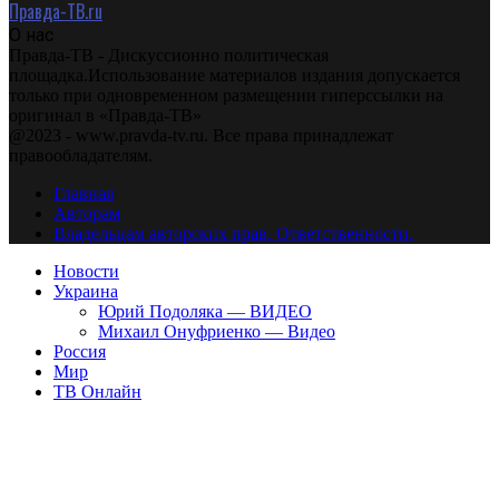
Правда-ТВ.ru
О нас
Правда-ТВ - Дискуссионно политическая
площадка.Использование материалов издания допускается
только при одновременном размещении гиперссылки на
оригинал в «Правда-ТВ»
@2023 - www.pravda-tv.ru. Все права принадлежат
правообладателям.
Главная
Авторам
Владельцам авторских прав. Ответственности.
Новости
Украина
Юрий Подоляка — ВИДЕО
Михаил Онуфриенко — Видео
Россия
Мир
ТВ Онлайн