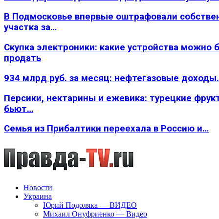
В Подмосковье впервые оштрафовали собстве
участка за…
Скупка электроники: какие устройства можно 
продать
934 млрд руб. за месяц: нефтегазовые доходы
Персики, нектарины и ежевика: турецкие фрук
бьют…
Семья из Прибалтики переехала в Россию и…
Новости
Украина
Юрий Подоляка — ВИДЕО
Михаил Онуфриенко — Видео