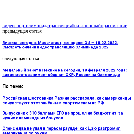
видео
спорт
олимпиада
трансляция
биатлон
онлайн
расписание
предыдущая статья
Биатлон сегодня: Масс-старт, женщины ОИ — 18.02.2022.
Смотреть онлайн видео трансляцию Олимпиада 2022
следующая статья
Медальный зачет в Пекине на сегодня, 18 февраля 2022 года:
какое место занимает сборная ОКР, России на Олимпиаде
По теме:
Российская шестовичка Разина рассказала, как американцы
сочувствуют отстранённым спортсменам из РФ
Выпускник с 310 баллами ЕГЭ не прошел на бюджет из-за
чужих олимпиадных бонусов
Спенс едва не упал в первом раунде: как Цзю разгромил
американца по очкам