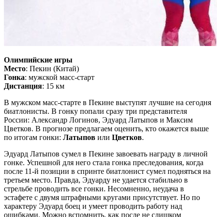
Олимпийские игры
Место
: Пекин (Китай)
Гонка
: мужской масс-старт
Дистанция
: 15 км
В мужском масс-старте в Пекине выступят лучшие на сегодня
биатлонисты. В гонку попали сразу три представителя
России: Александр Логинов, Эдуард Латыпов и Максим
Цветков. В прогнозе предлагаем оценить, кто окажется выше
по итогам гонки:
Латыпов
или
Цветков
.
Эдуард Латыпов сумел в Пекине завоевать награду в личной
гонке. Успешной для него стала гонка преследования, когда
после 11-й позиции в спринте биатлонист сумел подняться на
третьем место. Правда, Эдуарду не удается стабильно в
стрельбе проводить все гонки. Несомненно, неудача в
эстафете с двумя штрафными кругами присутствует. Но по
характеру Эдуард боец и умеет проводить работу над
ошибками. Можно вспомнить, как после не слишком