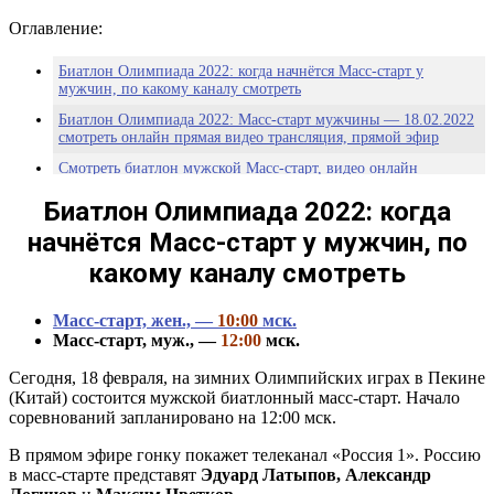
Оглавление:
Биатлон Олимпиада 2022: когда начнётся Масс-старт у
мужчин, по какому каналу смотреть
Биатлон Олимпиада 2022: Масс-старт мужчины — 18.02.2022
смотреть онлайн прямая видео трансляция, прямой эфир
Смотреть биатлон мужской Масс-старт, видео онлайн
трансляцию на Матч-тв
Биатлон Олимпиада 2022: когда
Старт-лист мужского Масс-старта в Пекине 18.02.2022
начнётся Масс-старт
у
мужчин
, по
Прогноз на биатлон: Мужской масс-старт на Олимпиаде в
Пекине
какому каналу смотреть
Прогноз на биатлон: мужской масс-старт на Олимпиаде в
Пекине (18.02.2022)
Масс-старт, жен., —
10:00
мск.
Масс-старт, муж., —
12:00
мск.
Биатлон. Олимпиада. Прогноз на мужской масс-старт в
Пекине
Сегодня, 18 февраля, на зимних Олимпийских играх в Пекине
(Китай) состоится мужской биатлонный масс-старт. Начало
соревнований запланировано на 12:00 мск.
В прямом эфире гонку покажет телеканал «Россия 1». Россию
в масс-старте представят
Эдуард Латыпов, Александр