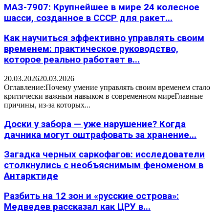
МАЗ-7907: Крупнейшее в мире 24 колесное
шасси, созданное в СССР для ракет...
Как научиться эффективно управлять своим
временем: практическое руководство,
которое реально работает в...
20.03.2026
20.03.2026
Оглавление:Почему умение управлять своим временем стало
критически важным навыком в современном миреГлавные
причины, из-за которых...
Доски у забора — уже нарушение? Когда
дачника могут оштрафовать за хранение...
Загадка черных саркофагов: исследователи
столкнулись с необъяснимым феноменом в
Антарктиде
Разбить на 12 зон и «русские острова»:
Медведев рассказал как ЦРУ в...