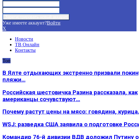
Уже имеете аккаунт?
Войти
X
Новости
ТВ Онлайн
Контакты
Топ
В Ялте отдыхающих экстренно призвали покин
пляжи…
Российская шестовичка Разина рассказала, как
американцы сочувствуют…
Почему растут цены на мясо: говядина, курица
WSJ: разведка США заявила о подготовке Росс
Командир 76-й дивизии ВДВ доложил Путину 