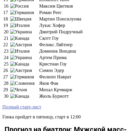
16
Максим Цветков
17
Роман Реес
18
Мартин Понсилуома
19
Лукас Хофер
20
Дмитрий Пидручный
21
Скотт Гоу
22
Феликс Ляйтнер
23
Доминик Виндиш
24
Артем Прима
25
Кристиан Гоу
26
Симон Эдер
27
Филипп Наврат
28
Яков Фак
29
Михал Крчмарж
30
Жюль Бурнотт
Полный старт-лист
Гонка пройдет в пятницу, старт в 12:00
Прогноз на биатлон: Мужской масс-