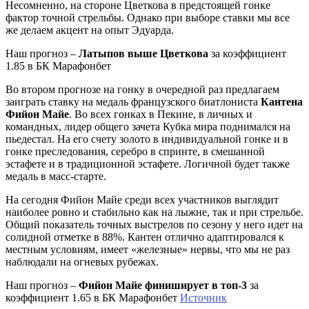
Несомненно, на стороне Цветкова в предстоящей гонке
фактор точной стрельбы. Однако при выборе ставки мы все
же делаем акцент на опыт Эдуарда.
Наш прогноз –
Латыпов выше Цветкова
за коэффициент
1.85 в БК Марафонбет
Во втором прогнозе на гонку в очередной раз предлагаем
заиграть ставку на медаль французского биатлониста
Кантена
Фийон Майе
. Во всех гонках в Пекине, в личных и
командных, лидер общего зачета Кубка мира поднимался на
пьедестал. На его счету золото в индивидуальной гонке и в
гонке преследования, серебро в спринте, в смешанной
эстафете и в традиционной эстафете. Логичной будет также
медаль в масс-старте.
На сегодня Фийон Майе среди всех участников выглядит
наиболее ровно и стабильно как на лыжне, так и при стрельбе.
Общий показатель точных выстрелов по сезону у него идет на
солидной отметке в 88%. Кантен отлично адаптировался к
местным условиям, имеет «железные» нервы, что мы не раз
наблюдали на огневых рубежах.
Наш прогноз –
Фийон Майе финиширует в топ-3
за
коэффициент 1.65 в БК Марафонбет
Источник