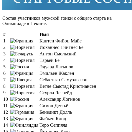
Состав участников мужской гонки с общего старта на
Олимпиаде в Пекине.
#
Имя
1
Кантен Фийон Майе
2
Йоханнес Тингнес Бё
3
Антон Смольский
4
Тарьей Бё
5
Эдуард Латыпов
6
Эмильен Жаклен
7
Себастьян Самуэльссон
8
Ветле-Сьястад Кристиансен
9
Стурла Легрейд
10
Александр Логинов
11
Симон Дестьё
12
Бенедикт Долль
13
Фабьен Клод
14
Теро Сеппяля
15
Йоханнес Кюн