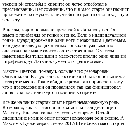
уверенной стрельбы в спринте он четко отработал в
преследовании. Нет сомнений, что и в масс-старте биатлонист
приложит максимум усилий, чтобы исправиться за неудачную
эстафету.
В целом, ходом по лыжне претензий к Латыпову нет. Он
заметно прибавлял от гонки к гонке. Если в индивидуальной
гонке Эдуард пробежал в одни ноги с Максимом Цветковым,
то в двух последующих личных гонках он уже заметно
опережал на лыжне своего соотечественника. С учетом
наметившейся тенденции в масс-старте вполне один лишний
штрафной круг Латыпов сумеет отыграть ногами.
Максим Цветков, пожалуй, больше всех разочарован
Олимпиадой. В двух гонках российский биатлонист занимал
четвертое место. Такие обидные результаты привели к тому,
что в преследовании он провалился, так как финишировал
лишь 17-м после четвертой позиции в спринте.
Все же на таких стартах опыт играет немаловажную роль.
Возможно, как раз этого и не хватает на всей дистанции
Максиму. Впереди гонка с массовым стартом. В этой
дисциплине именно опыт играет немаловажное значение. А
Максим в Кубке мира с сезона 2017/18 не бежал масс-старты.