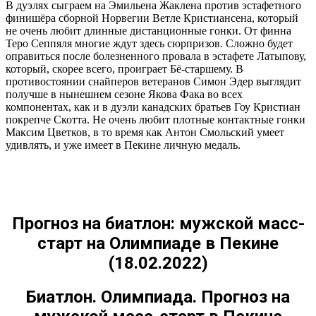
В дуэлях сыграем на Эмильена Жаклена против эстафетного
финишёра сборной Норвегии Ветле Кристиансена, который
не очень любит длинные дистанционные гонки. От финна
Теро Сеппяля многие ждут здесь сюрпризов. Сложно будет
оправиться после болезненного провала в эстафете Латыпову,
который, скорее всего, проиграет Бё-старшему. В
противостоянии снайперов ветеранов Симон Эдер выглядит
получше в нынешнем сезоне Якова Фака во всех
компонентах, как и в дуэли канадских братьев Гоу Кристиан
покрепче Скотта. Не очень любит плотные контактные гонки
Максим Цветков, в то время как Антон Смольский умеет
удивлять, и уже имеет в Пекине личную медаль.
Прогноз на биатлон: мужской масс-
старт на Олимпиаде в Пекине
(18.02.2022)
Биатлон. Олимпиада. Прогноз на