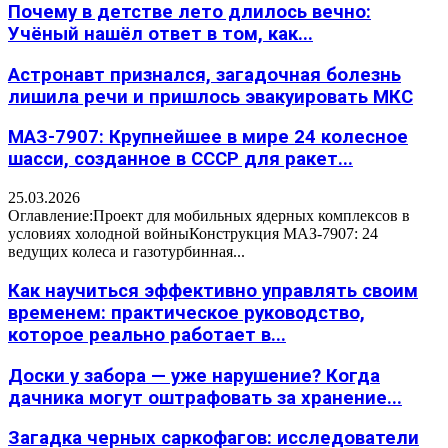
Почему в детстве лето длилось вечно:
Учёный нашёл ответ в том, как...
Астронавт признался, загадочная болезнь
лишила речи и пришлось эвакуировать МКС
МАЗ-7907: Крупнейшее в мире 24 колесное
шасси, созданное в СССР для ракет...
25.03.2026
Оглавление:Проект для мобильных ядерных комплексов в
условиях холодной войныКонструкция МАЗ-7907: 24
ведущих колеса и газотурбинная...
Как научиться эффективно управлять своим
временем: практическое руководство,
которое реально работает в...
Доски у забора — уже нарушение? Когда
дачника могут оштрафовать за хранение...
Загадка черных саркофагов: исследователи