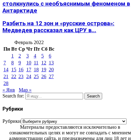
столкнулись с необъяснимым феноменом в
Антарктиде
Разбить на 12 зон и «русские острова»:
Медведев рассказал как ЦРУ в...
Февраль 2022
Пн
Вт
Ср
Чт
Пт
Сб
Вс
1
2
3
4
5
6
7
8
9
10
11
12
13
14
15
16
17
18
19
20
21
22
23
24
25
26
27
28
« Янв
Мар »
Search for:
Search
Рубрики
Рубрики
Материалы предоставляются исключительно в
ознакомительных целях и могут не совпадать с мнением
администрации сайта, и предназначены для лиц 18 лет и