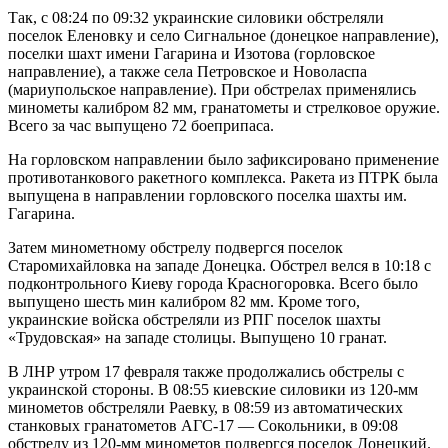
Так, с 08:24 по 09:32 украинские силовики обстреляли
поселок Еленовку и село Сигнальное (донецкое направление),
поселки шахт имени Гагарина и Изотова (горловское
направление), а также села Петровское и Новоласпа
(мариупольское направление). При обстрелах применялись
минометы калибром 82 мм, гранатометы и стрелковое оружие.
Всего за час выпущено 72 боеприпаса.
На горловском направлении было зафиксировано применение
противотанкового ракетного комплекса. Ракета из ПТРК была
выпущена в направлении горловского поселка шахты им.
Гагарина.
Затем минометному обстрелу подвергся поселок
Старомихайловка на западе Донецка. Обстрел велся в 10:18 с
подконтрольного Киеву города Красногоровка. Всего было
выпущено шесть мин калибром 82 мм. Кроме того,
украинские войска обстреляли из РПГ поселок шахты
«Трудовская» на западе столицы. Выпущено 10 гранат.
В ЛНР утром 17 февраля также продолжались обстрелы с
украинской стороны. В 08:55 киевские силовики из 120-мм
минометов обстреляли Раевку, в 08:59 из автоматических
станковых гранатометов АГС-17 — Сокольники, в 09:08
обстрелу из 120-мм минометов подвергся поселок Донецкий.