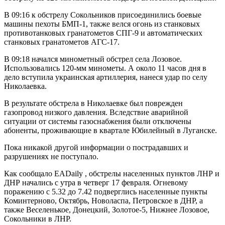
В 09:16 к обстрелу Сокольников присоединились боевые
машины пехоты БМП-1, также велся огонь из станковых
противотанковых гранатометов СПГ-9 и автоматических
станковых гранатометов АГС-17.
В 09:18 начался минометный обстрел села Лозовое.
Использовались 120-мм минометы. А около 11 часов дня в
дело вступила украинская артиллерия, нанеся удар по селу
Николаевка.
В результате обстрела в Николаевке был поврежден
газопровод низкого давления. Вследствие аварийной
ситуации от системы газоснабжения были отключены
абоненты, проживающие в квартале Юбилейный в Луганске.
Пока никакой другой информации о пострадавших и
разрушениях не поступало.
Как сообщало EADaily , обстрелы населенных пунктов ЛНР и
ДНР начались с утра в четверг 17 февраля. Огневому
поражению с 5.32 до 7.42 подверглись населенные пункты
Коминтерново, Октябрь, Новоласпа, Петровское в ДНР, а
также Веселенькое, Донецкий, Золотое-5, Нижнее Лозовое,
Сокольники в ЛНР.