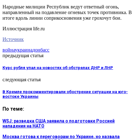
Народные милиции Республик ведут ответный огонь,
направленный на подавление огневых точек противника. В
итоге вдоль линии соприкосновения уже грохочут бои.
Иллюстрация life.ru
Источник
война
украина
донбасс
предыдущая статья
Курс рубля упал на новостях об обстрелах ДНР и ЛНР
следующая статья
В Кремле прокомментировали обострение ситуации на юго-
востоке Украины
По теме:
WSJ: разведка США заявила о подготовке Россией
нападения на НАТО
Москва готова к переговорам по Украине, но назвала