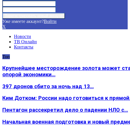
Уже имеете аккаунт?
Войти
X
Новости
ТВ Онлайн
Контакты
Топ
Крупнейшее месторождение золота может ст
опорой экономики…
397 дронов сбито за ночь над 13…
Ким Дотком: России надо готовиться к прямо
Пентагон рассекретил дело о падении НЛО с…
Начальная военная подготовка и новый предм