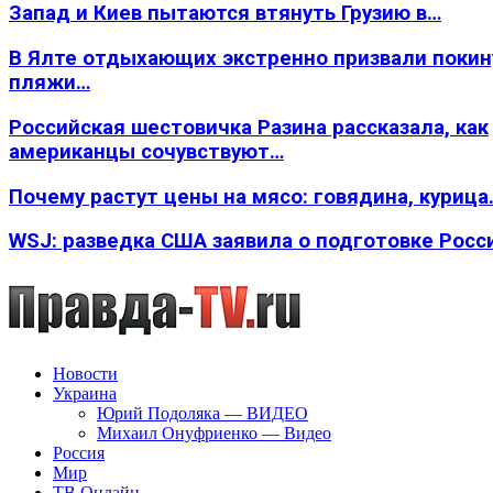
Запад и Киев пытаются втянуть Грузию в…
В Ялте отдыхающих экстренно призвали покин
пляжи…
Российская шестовичка Разина рассказала, как
американцы сочувствуют…
Почему растут цены на мясо: говядина, курица
WSJ: разведка США заявила о подготовке Росс
Новости
Украина
Юрий Подоляка — ВИДЕО
Михаил Онуфриенко — Видео
Россия
Мир
ТВ Онлайн