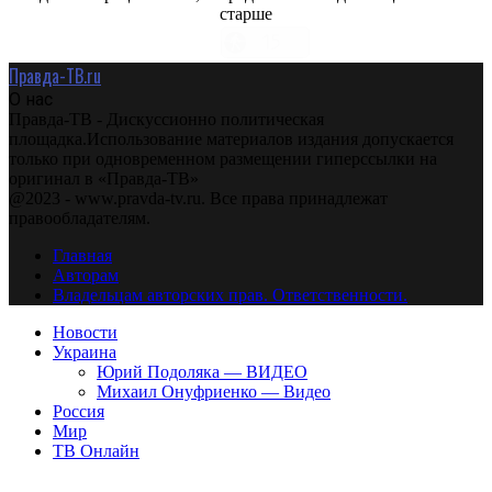
старше
Правда-ТВ.ru
О нас
Правда-ТВ - Дискуссионно политическая
площадка.Использование материалов издания допускается
только при одновременном размещении гиперссылки на
оригинал в «Правда-ТВ»
@2023 - www.pravda-tv.ru. Все права принадлежат
правообладателям.
Главная
Авторам
Владельцам авторских прав. Ответственности.
Новости
Украина
Юрий Подоляка — ВИДЕО
Михаил Онуфриенко — Видео
Россия
Мир
ТВ Онлайн