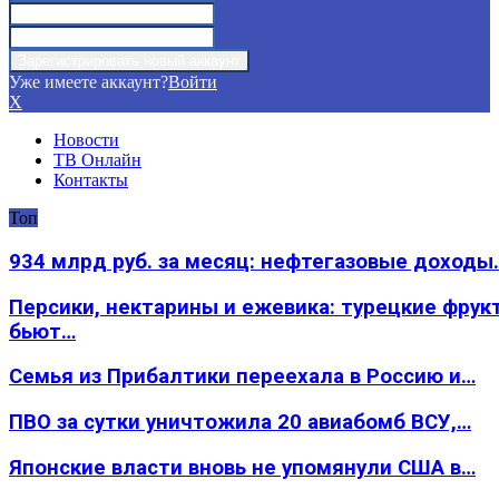
Уже имеете аккаунт?
Войти
X
Новости
ТВ Онлайн
Контакты
Топ
934 млрд руб. за месяц: нефтегазовые доходы
Персики, нектарины и ежевика: турецкие фрук
бьют…
Семья из Прибалтики переехала в Россию и…
ПВО за сутки уничтожила 20 авиабомб ВСУ,…
Японские власти вновь не упомянули США в…