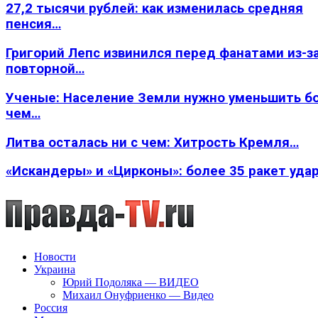
27,2 тысячи рублей: как изменилась средняя
пенсия…
Григорий Лепс извинился перед фанатами из-з
повторной…
Ученые: Население Земли нужно уменьшить б
чем…
Литва осталась ни с чем: Хитрость Кремля…
«Искандеры» и «Цирконы»: более 35 ракет уда
Новости
Украина
Юрий Подоляка — ВИДЕО
Михаил Онуфриенко — Видео
Россия