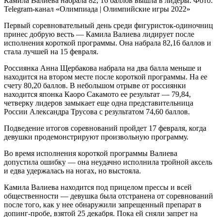
Камила Валиева набрала 82, 16 баллов вышла в лидеры. Фото:
Telegram-канал «Олимпиада | Олимпийские игры 2022»
Первый соревновательный день среди фигуристок-одиночниц
принес добрую весть — Камила Валиева лидирует после
исполнения короткой программы. Она набрала 82,16 баллов и
стала лучшей на 15 февраля.
Россиянка Анна Щербакова набрала на два балла меньше и
находится на втором месте после короткой программы. На ее
счету 80,20 баллов. В небольшом отрыве от россиянки
находится японка Каоро Сакамото ее результат — 79,84,
четверку лидеров замыкает еще одна представительница
России Александра Трусова с результатом 74,60 баллов.
Подведение итогов соревнований пройдет 17 февраля, когда
девушки продемонстрируют произвольную программу.
Во время исполнения короткой программы Валиева
допустила ошибку — она неудачно исполнила тройной аксель
и едва удержалась на ногах, но выстояла.
Камила Валиева находится под прицелом прессы и всей
общественности — девушка была отстранена от соревнований
после того, как у нее обнаружили запрещенный препарат в
допинг-пробе, взятой 25 декабря. Пока ей сняли запрет на