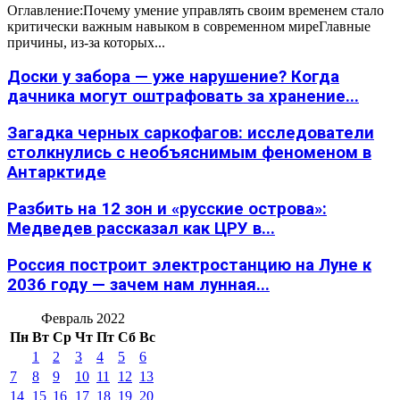
Оглавление:Почему умение управлять своим временем стало
критически важным навыком в современном миреГлавные
причины, из-за которых...
Доски у забора — уже нарушение? Когда
дачника могут оштрафовать за хранение...
Загадка черных саркофагов: исследователи
столкнулись с необъяснимым феноменом в
Антарктиде
Разбить на 12 зон и «русские острова»:
Медведев рассказал как ЦРУ в...
Россия построит электростанцию на Луне к
2036 году — зачем нам лунная...
Февраль 2022
Пн
Вт
Ср
Чт
Пт
Сб
Вс
1
2
3
4
5
6
7
8
9
10
11
12
13
14
15
16
17
18
19
20