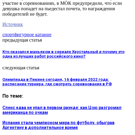
участие в соревнованиях, в МОК предупредили, что если
девушка попадет на пьедестал почета, то награждения
победителей не будет.
Источник
спорт
фигурное катание
предыдущая статья
Кто оказался маньяком в сериале Хрустальный и почему это
одна из лучших работ российского кино?
следующая статья
Олимпиада в Пекине сегодня, 16 февраля 2022 года:
расписание турнира, где смотреть соревнования в РФ
По теме:
Спенс едва не упал в первом раунде: как Цзю разгромил
американца по очкам
Испания стала чемпионом мира по футболу, обыграв
Аргентину в дополнительное время