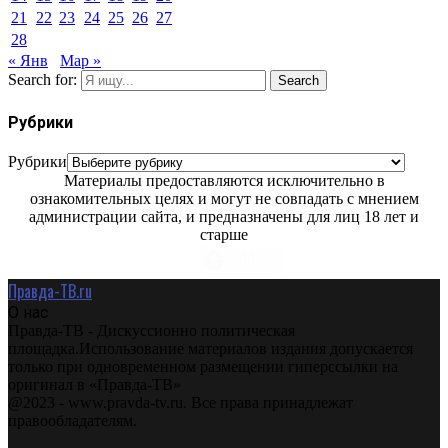
21
22
23
24
25
26
27
28
« Янв
Мар »
Search for:
Search
Рубрики
Рубрики
Материалы предоставляются исключительно в
ознакомительных целях и могут не совпадать с мнением
администрации сайта, и предназначены для лиц 18 лет и
старше
Правда-ТВ.ru
О нас
Правда-ТВ - Дискуссионно политическая
площадка.Использование материалов издания допускается
только при одновременном размещении гиперссылки на
оригинал в «Правда-ТВ»
@2023 - www.pravda-tv.ru. Все права принадлежат
правообладателям.