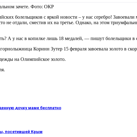
альном зачете. Фото: ОКР
йских болельщиков с яркой новости – у нас серебро! Завоевал
то не отдали, сместив их на третье. Однако, на этом триумфал
ть? А у нас в копилке лишь 18 медалей, — пишут болельщики в 
я горнолыжница Коринн Зутер 15 февраля завоевала золото в ско
адежды на Олимпийское золото.
ля.
денную дочку маме бесплатно
цы, посетившей Крым