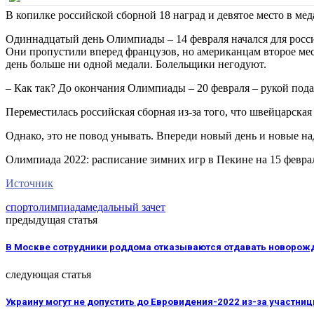
В копилке российской сборной 18 наград и девятое место в мед
Одиннадцатый день Олимпиады – 14 февраля начался для росси
Они пропустили вперед французов, но американцам второе мес
день больше ни одной медали. Болельщики негодуют.
– Как так? До окончания Олимпиады – 20 февраля – рукой пода
Переместилась российская сборная из-за того, что швейцарска
Однако, это не повод унывать. Впереди новый день и новые н
Олимпиада 2022: расписание зимних игр в Пекине на 15 февра
Источник
спорт
олимпиада
медальный зачет
предыдущая статья
В Москве сотрудники роддома отказываются отдавать новорож
следующая статья
Украину могут не допустить до Евровидения-2022 из-за участни