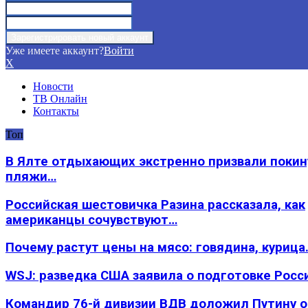
Уже имеете аккаунт?
Войти
X
Новости
ТВ Онлайн
Контакты
Топ
В Ялте отдыхающих экстренно призвали покин
пляжи…
Российская шестовичка Разина рассказала, как
американцы сочувствуют…
Почему растут цены на мясо: говядина, курица
WSJ: разведка США заявила о подготовке Росс
Командир 76-й дивизии ВДВ доложил Путину 