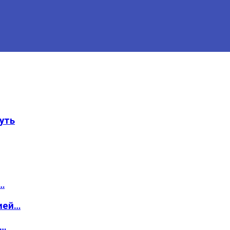
уть
…
ией…
о…