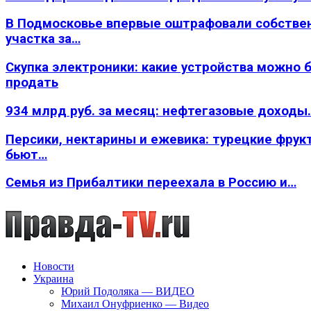
В Подмосковье впервые оштрафовали собстве
участка за…
Скупка электроники: какие устройства можно 
продать
934 млрд руб. за месяц: нефтегазовые доходы
Персики, нектарины и ежевика: турецкие фрук
бьют…
Семья из Прибалтики переехала в Россию и…
Новости
Украина
Юрий Подоляка — ВИДЕО
Михаил Онуфриенко — Видео