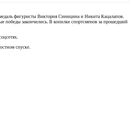
и медаль фигуристы Виктория Синицина и Никита Кацалапов.
ьные победы закончились. В копилке спортсменов за прошедший
соцсетях.
ростном спуске.