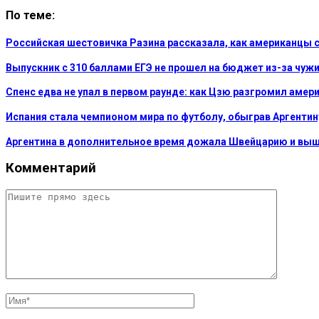
По теме:
Российская шестовичка Разина рассказала, как американцы
Выпускник с 310 баллами ЕГЭ не прошел на бюджет из-за чуж
Спенс едва не упал в первом раунде: как Цзю разгромил амер
Испания стала чемпионом мира по футболу, обыграв Аргентин
Аргентина в дополнительное время дожала Швейцарию и выш
Комментарий