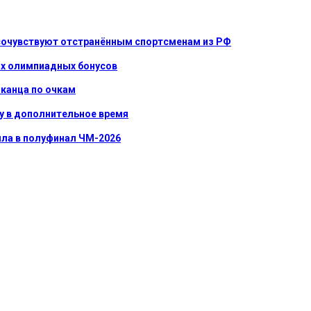
 сочувствуют отстранённым спортсменам из РФ
их олимпиадных бонусов
иканца по очкам
у в дополнительное время
ла в полуфинал ЧМ-2026