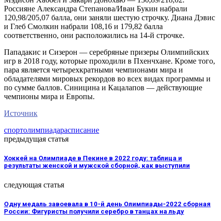
Россияне Александра Степанова/Иван Букин набрали
120,98/205,07 балла, они заняли шестую строчку. Диана Дэвис
и Глеб Смолкин набрали 108,16 и 179,82 балла
соответственно, они расположились на 14-й строчке.
Пападакис и Сизерон — серебряные призеры Олимпийских
игр в 2018 году, которые проходили в Пхенчхане. Кроме того,
пара является четырехкратными чемпионами мира и
обладателями мировых рекордов во всех видах программы и
по сумме баллов. Синицина и Кацалапов — действующие
чемпионы мира и Европы.
Источник
спорт
олимпиада
расписание
предыдущая статья
Хоккей на Олимпиаде в Пекине в 2022 году: таблица и
результаты женской и мужской сборной, как выступили
следующая статья
Одну медаль завоевала в 10-й день Олимпиады-2022 сборная
России: Фигуристы получили серебро в танцах на льду