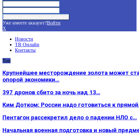
Уже имеете аккаунт?
Войти
X
Новости
ТВ Онлайн
Контакты
Топ
Крупнейшее месторождение золота может ст
опорой экономики…
397 дронов сбито за ночь над 13…
Ким Дотком: России надо готовиться к прямо
Пентагон рассекретил дело о падении НЛО с…
Начальная военная подготовка и новый предм