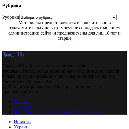
Рубрики
Рубрики
Материалы предоставляются исключительно в
ознакомительных целях и могут не совпадать с мнением
администрации сайта, и предназначены для лиц 18 лет и
старше
Правда-ТВ.ru
О нас
Правда-ТВ - Дискуссионно политическая
площадка.Использование материалов издания допускается
только при одновременном размещении гиперссылки на
оригинал в «Правда-ТВ»
@2023 - www.pravda-tv.ru. Все права принадлежат
правообладателям.
Главная
Авторам
Владельцам авторских прав. Ответственности.
Новости
Украина