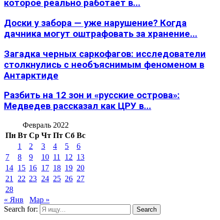
которое реально работает в...
Доски у забора — уже нарушение? Когда
дачника могут оштрафовать за хранение...
Загадка черных саркофагов: исследователи
столкнулись с необъяснимым феноменом в
Антарктиде
Разбить на 12 зон и «русские острова»:
Медведев рассказал как ЦРУ в...
Февраль 2022
Пн
Вт
Ср
Чт
Пт
Сб
Вс
1
2
3
4
5
6
7
8
9
10
11
12
13
14
15
16
17
18
19
20
21
22
23
24
25
26
27
28
« Янв
Мар »
Search for:
Search