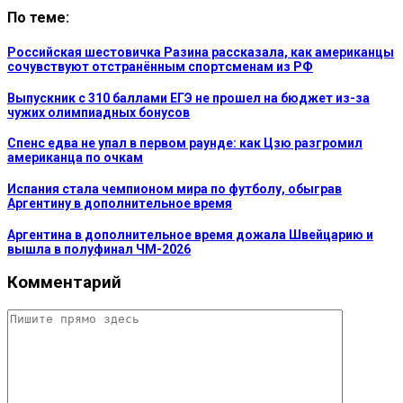
По теме:
Российская шестовичка Разина рассказала, как американцы
сочувствуют отстранённым спортсменам из РФ
Выпускник с 310 баллами ЕГЭ не прошел на бюджет из-за
чужих олимпиадных бонусов
Спенс едва не упал в первом раунде: как Цзю разгромил
американца по очкам
Испания стала чемпионом мира по футболу, обыграв
Аргентину в дополнительное время
Аргентина в дополнительное время дожала Швейцарию и
вышла в полуфинал ЧМ-2026
Комментарий