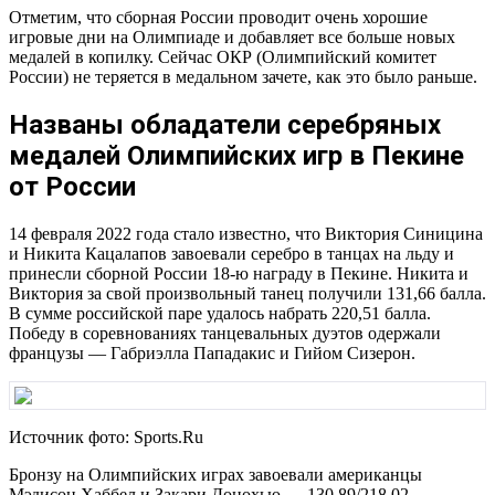
Отметим, что сборная России проводит очень хорошие
игровые дни на Олимпиаде и добавляет все больше новых
медалей в копилку. Сейчас ОКР (Олимпийский комитет
России) не теряется в медальном зачете, как это было раньше.
Названы обладатели серебряных
медалей Олимпийских игр в Пекине
от России
14 февраля 2022 года стало известно, что Виктория Синицина
и Никита Кацалапов завоевали серебро в танцах на льду и
принесли сборной России 18-ю награду в Пекине. Никита и
Виктория за свой произвольный танец получили 131,66 балла.
В сумме российской паре удалось набрать 220,51 балла.
Победу в соревнованиях танцевальных дуэтов одержали
французы — Габриэлла Пападакис и Гийом Сизерон.
Источник фото: Sports.Ru
Бронзу на Олимпийских играх завоевали американцы
Мэдисон Хаббел и Закари Донохью — 130,89/218,02.