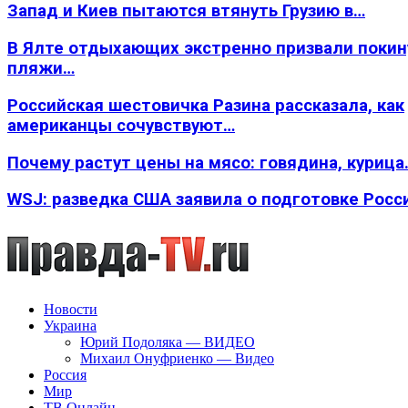
Запад и Киев пытаются втянуть Грузию в…
В Ялте отдыхающих экстренно призвали покин
пляжи…
Российская шестовичка Разина рассказала, как
американцы сочувствуют…
Почему растут цены на мясо: говядина, курица
WSJ: разведка США заявила о подготовке Росс
Новости
Украина
Юрий Подоляка — ВИДЕО
Михаил Онуфриенко — Видео
Россия
Мир
ТВ Онлайн