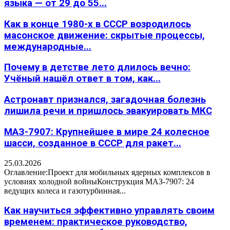
языка — от 29 до 55...
Как в конце 1980-х в СССР возродилось
масонское движение: скрытые процессы,
международные...
Почему в детстве лето длилось вечно:
Учёный нашёл ответ в том, как...
Астронавт признался, загадочная болезнь
лишила речи и пришлось эвакуировать МКС
МАЗ-7907: Крупнейшее в мире 24 колесное
шасси, созданное в СССР для ракет...
25.03.2026
Оглавление:Проект для мобильных ядерных комплексов в
условиях холодной войныКонструкция МАЗ-7907: 24
ведущих колеса и газотурбинная...
Как научиться эффективно управлять своим
временем: практическое руководство,