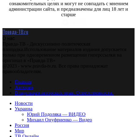
ознакомительных целях и могут не совпадать с мнением
администрации сайта, и предназначены для лиц 18 лет и
старше
Правда-ТВ.ru
О нас
Правда-ТВ - Дискуссионно политическая
площадка.Использование материалов издания допускается
только при одновременном размещении гиперссылки на
оригинал в «Правда-ТВ»
@2023 - www.pravda-tv.ru. Все права принадлежат
правообладателям.
Главная
Авторам
Владельцам авторских прав. Ответственности.
Новости
Украина
Юрий Подоляка — ВИДЕО
Михаил Онуфриенко — Видео
Россия
Мир
ТВ Онлайн