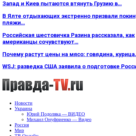
Запад и Киев пытаются втянуть Грузию в…
В Ялте отдыхающих экстренно призвали покин
пляжи…
Российская шестовичка Разина рассказала, как
американцы сочувствуют…
Почему растут цены на мясо: говядина, курица
WSJ: разведка США заявила о подготовке Росс
Новости
Украина
Юрий Подоляка — ВИДЕО
Михаил Онуфриенко — Видео
Россия
Мир
ТВ Онлайн