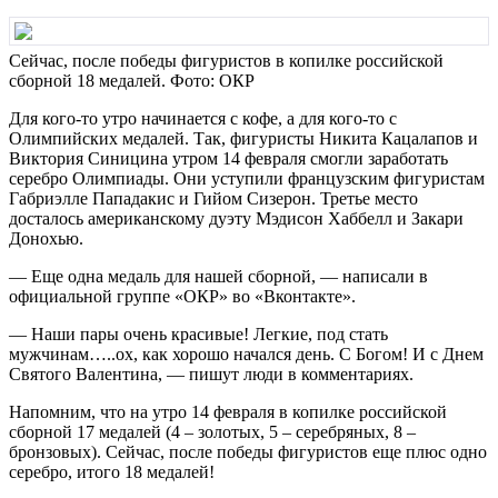
Сейчас, после победы фигуристов в копилке российской
сборной 18 медалей. Фото: ОКР
Для кого-то утро начинается с кофе, а для кого-то с
Олимпийских медалей. Так, фигуристы Никита Кацалапов и
Виктория Синицина утром 14 февраля смогли заработать
серебро Олимпиады. Они уступили французским фигуристам
Габриэлле Пападакис и Гийом Сизерон. Третье место
досталось американскому дуэту Мэдисон Хаббелл и Закари
Донохью.
— Еще одна медаль для нашей сборной, — написали в
официальной группе «ОКР» во «Вконтакте».
— Наши пары очень красивые! Легкие, под стать
мужчинам…..ох, как хорошо начался день. С Богом! И с Днем
Святого Валентина, — пишут люди в комментариях.
Напомним, что на утро 14 февраля в копилке российской
сборной 17 медалей (4 – золотых, 5 – серебряных, 8 –
бронзовых). Сейчас, после победы фигуристов еще плюс одно
серебро, итого 18 медалей!