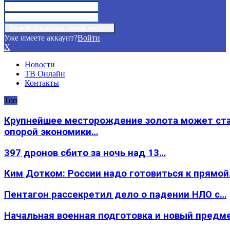
Уже имеете аккаунт?
Войти
X
Новости
ТВ Онлайн
Контакты
Топ
Крупнейшее месторождение золота может ст
опорой экономики…
397 дронов сбито за ночь над 13…
Ким Дотком: России надо готовиться к прямо
Пентагон рассекретил дело о падении НЛО с…
Начальная военная подготовка и новый предм