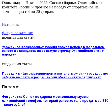
Олимпиада в Пекине 2022: Состав сборных Олимпийского
комитета России и прогноз на победу от спортсменов на
зимние игры с 4 по 20 февраля
.
Источник
фигурное катание
предыдущая статья
Урожайное воскресенье: Россия побила рекорд в медальном
зачете и сдвинулась на седьмую строчку Олимпийского «хит-
парада»
следующая статья
Правда и мифы о материнском капитале: может ли государство
забрать выплаты и разрешено ли обналичивать сертификат
По теме:
Фигуристка Сенюк подарила московскому музею
олимпийский телефон, который ранее хотела продать за 210
тысяч рублей