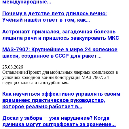
международные...
Почему в детстве лето длилось вечно:
Учёный нашёл ответ в том, как...
Астронавт признался, загадочная болезнь
лишила речи и пришлось эвакуировать МКС
МАЗ-7907: Крупнейшее в мире 24 колесное
шасси, созданное в СССР для ракет...
25.03.2026
Оглавление:Проект для мобильных ядерных комплексов в
условиях холодной войныКонструкция МАЗ-7907: 24
ведущих колеса и газотурбинная...
Как научиться эффективно управлять своим
временем: практическое руководство,
которое реально работает в...
Доски у забора — уже нарушение? Когда
дачника могут оштрафовать за хранение...