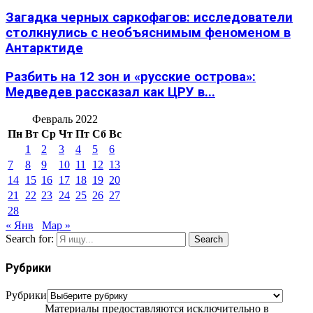
Загадка черных саркофагов: исследователи
столкнулись с необъяснимым феноменом в
Антарктиде
Разбить на 12 зон и «русские острова»:
Медведев рассказал как ЦРУ в...
Февраль 2022
Пн
Вт
Ср
Чт
Пт
Сб
Вс
1
2
3
4
5
6
7
8
9
10
11
12
13
14
15
16
17
18
19
20
21
22
23
24
25
26
27
28
« Янв
Мар »
Search for:
Search
Рубрики
Рубрики
Материалы предоставляются исключительно в