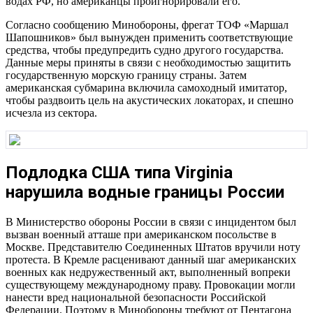
водах РФ, но американцы проигнорировали его.
Согласно сообщению Минобороны, фрегат ТОФ «Маршал
Шапошников» был вынужден применить соответствующие
средства, чтобы предупредить судно другого государства.
Данные меры приняты в связи с необходимостью защитить
государственную морскую границу страны. Затем
американская субмарина включила самоходный имитатор,
чтобы раздвоить цель на акустических локаторах, и спешно
исчезла из сектора.
Подлодка США типа Virginia
нарушила водные границы России
В Министерство обороны России в связи с инцидентом был
вызван военный атташе при американском посольстве в
Москве. Представителю Соединенных Штатов вручили ноту
протеста. В Кремле расценивают данный шаг американских
военных как недружественный акт, выполненный вопреки
существующему международному праву. Провокации могли
нанести вред национальной безопасности Российской
Федерации. Поэтому в Минобороны требуют от Пентагона