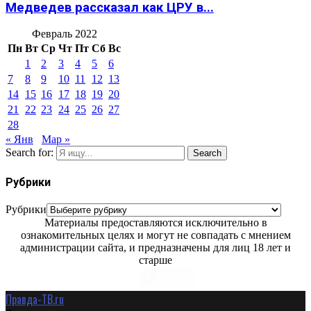
Медведев рассказал как ЦРУ в...
Февраль 2022
Пн
Вт
Ср
Чт
Пт
Сб
Вс
1
2
3
4
5
6
7
8
9
10
11
12
13
14
15
16
17
18
19
20
21
22
23
24
25
26
27
28
« Янв
Мар »
Search for:
Search
Рубрики
Рубрики
Материалы предоставляются исключительно в
ознакомительных целях и могут не совпадать с мнением
администрации сайта, и предназначены для лиц 18 лет и
старше
Правда-ТВ.ru