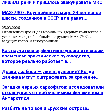
лишила речи и пришлось эвакуировать МКС
МАЗ-7907: Крупнейшее в мире 24 колесное
шасси, созданное в СССР для ракет...
25.03.2026
Оглавление:Проект для мобильных ядерных комплексов в
условиях холодной войныКонструкция МАЗ-7907: 24
ведущих колеса и газотурбинная...
Как научиться эффективно управлять своим
временем: практическое руководство,
которое реально работает в...
Доски у забора — уже нарушение? Когда
дачника могут оштрафовать за хранение...
Загадка черных саркофагов: исследователи
столкнулись с необъяснимым феноменом в
Антарктиде
Разбить на 12 зон и «русские острова»: