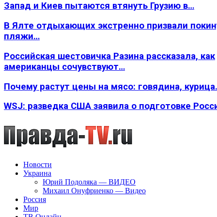
Запад и Киев пытаются втянуть Грузию в…
В Ялте отдыхающих экстренно призвали покин
пляжи…
Российская шестовичка Разина рассказала, как
американцы сочувствуют…
Почему растут цены на мясо: говядина, курица
WSJ: разведка США заявила о подготовке Росс
Новости
Украина
Юрий Подоляка — ВИДЕО
Михаил Онуфриенко — Видео
Россия
Мир
ТВ Онлайн