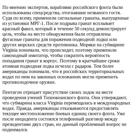
По мнению экспертов, кораблями российского флота были
использованы спецсредства, отогнавшие незваного гостя.
Судя по всему, применили сигнальные гранаты, выпущенные
из установки МРГ-1. После подрыва гранат всплывает
красный факел, который в течение 50 секунд демонстрирует
цель, чтобы на место обнаружения были отправлены
фугасные гранаты для поражения подводной лодки или
других морских средств противника. Моряки на субмарине
Virginia понимали, что происходит, поэтому применили
самоходный имитатор, чтобы сократить вероятность
попадания гранат в корпус. Поэтому в кратчайшие сроки
атомная подводная лодка исчезла с радаров. Тем более
американцы понимали, что в российских территориальных
водах по ним на законных основаниях могли применить
противолодочное оружие.
Пентагон отрицает присутствие своих лодок на месте
проведения учений Тихоокеанского флота. Они утверждают,
что субмарина класса Virginia перемещалась в международных
водах. Правда, американцы отказываются предоставлять
текущее местоположение боевых единиц своего флота. Уже
после инцидента состоялся телефонный разговор между
президентами двух стран, но данный проблемный вопрос не
поднимался.