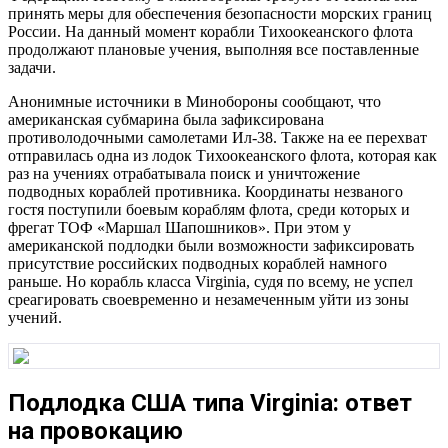
принять меры для обеспечения безопасности морских границ
России. На данный момент корабли Тихоокеанского флота
продолжают плановые учения, выполняя все поставленные
задачи.
Анонимные источники в Минобороны сообщают, что
американская субмарина была зафиксирована
противолодочными самолетами Ил-38. Также на ее перехват
отправилась одна из лодок Тихоокеанского флота, которая как
раз на учениях отрабатывала поиск и уничтожение
подводных кораблей противника. Координаты незваного
гостя поступили боевым кораблям флота, среди которых и
фрегат ТОФ «Маршал Шапошников». При этом у
американской подлодки были возможности зафиксировать
присутствие российских подводных кораблей намного
раньше. Но корабль класса Virginia, судя по всему, не успел
среагировать своевременно и незамеченным уйти из зоны
учений.
Подлодка США типа Virginia: ответ
на провокацию