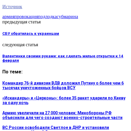
Источник
армия
провокация
подлодка
субмарина
предыдущая статья
СБУ обратилась к украинцам
следующая статья
Валентинки своими руками: как сделать милые открытки к 14
февраля
По теме:
Командир 76-й дивизии ВДВ доложил Путину о более чем 6
тысячах уничтоженных бойцов ВСУ
«Искандеры» и «Цирконы»: более 35 ракет ударили по Киеву
за одну ночь
Армию увеличили на 27 000 человек: Минобороны РФ
объяснили для чего создают военно-строительные части
ВС России освободили Светлое в ДНР и установили