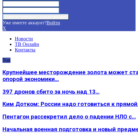
Уже имеете аккаунт?
Войти
X
Новости
ТВ Онлайн
Контакты
Топ
Крупнейшее месторождение золота может ст
опорой экономики…
397 дронов сбито за ночь над 13…
Ким Дотком: России надо готовиться к прямо
Пентагон рассекретил дело о падении НЛО с…
Начальная военная подготовка и новый предм