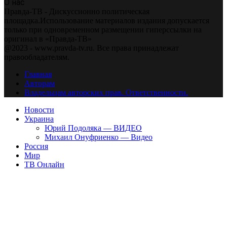
О нас
Правда-ТВ - Дискуссионно политическая
площадка.Использование материалов издания допускается
только при одновременном размещении гиперссылки на
оригинал в «Правда-ТВ»
@2023 - www.pravda-tv.ru. Все права принадлежат
правообладателям.
Главная
Авторам
Владельцам авторских прав. Ответственности.
Новости
Украина
Юрий Подоляка — ВИДЕО
Михаил Онуфриенко — Видео
Россия
Мир
ТВ Онлайн