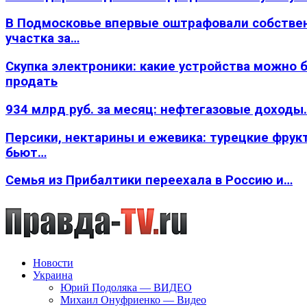
В Подмосковье впервые оштрафовали собстве
участка за…
Скупка электроники: какие устройства можно 
продать
934 млрд руб. за месяц: нефтегазовые доходы
Персики, нектарины и ежевика: турецкие фрук
бьют…
Семья из Прибалтики переехала в Россию и…
Новости
Украина
Юрий Подоляка — ВИДЕО
Михаил Онуфриенко — Видео