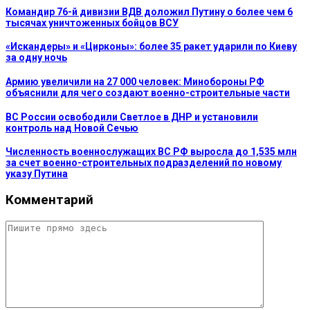
Командир 76-й дивизии ВДВ доложил Путину о более чем 6
тысячах уничтоженных бойцов ВСУ
«Искандеры» и «Цирконы»: более 35 ракет ударили по Киеву
за одну ночь
Армию увеличили на 27 000 человек: Минобороны РФ
объяснили для чего создают военно-строительные части
ВС России освободили Светлое в ДНР и установили
контроль над Новой Сечью
Численность военнослужащих ВС РФ выросла до 1,535 млн
за счет военно-строительных подразделений по новому
указу Путина
Комментарий