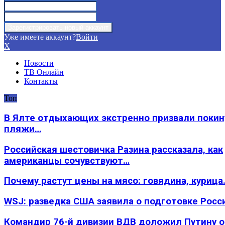
Уже имеете аккаунт?
Войти
X
Новости
ТВ Онлайн
Контакты
Топ
В Ялте отдыхающих экстренно призвали покин
пляжи…
Российская шестовичка Разина рассказала, как
американцы сочувствуют…
Почему растут цены на мясо: говядина, курица
WSJ: разведка США заявила о подготовке Росс
Командир 76-й дивизии ВДВ доложил Путину 