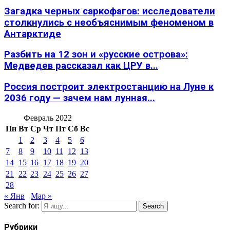
Загадка черных саркофагов: исследователи
столкнулись с необъяснимым феноменом в
Антарктиде
Разбить на 12 зон и «русские острова»:
Медведев рассказал как ЦРУ в...
Россия построит электростанцию на Луне к
2036 году — зачем нам лунная...
Февраль 2022
Пн
Вт
Ср
Чт
Пт
Сб
Вс
1
2
3
4
5
6
7
8
9
10
11
12
13
14
15
16
17
18
19
20
21
22
23
24
25
26
27
28
« Янв
Мар »
Search for:
Search
Рубрики