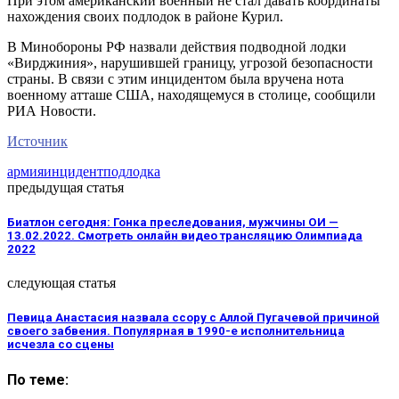
При этом американский военный не стал давать координаты
нахождения своих подлодок в районе Курил.
В Минобороны РФ назвали действия подводной лодки
«Вирджиния», нарушившей границу, угрозой безопасности
страны. В связи с этим инцидентом была вручена нота
военному атташе США, находящемуся в столице, сообщили
РИА Новости.
Источник
армия
инцидент
подлодка
предыдущая статья
Биатлон сегодня: Гонка преследования, мужчины ОИ —
13.02.2022. Смотреть онлайн видео трансляцию Олимпиада
2022
следующая статья
Певица Анастасия назвала ссору с Аллой Пугачевой причиной
своего забвения. Популярная в 1990-е исполнительница
исчезла со сцены
По теме: