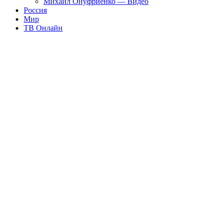
Михаил Онуфриенко — Видео
Россия
Мир
ТВ Онлайн