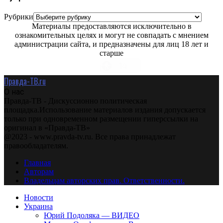
Рубрики
Материалы предоставляются исключительно в
ознакомительных целях и могут не совпадать с мнением
администрации сайта, и предназначены для лиц 18 лет и
старше
Правда-ТВ.ru
О нас
Правда-ТВ - Дискуссионно политическая
площадка.Использование материалов издания допускается
только при одновременном размещении гиперссылки на
оригинал в «Правда-ТВ»
@2023 - www.pravda-tv.ru. Все права принадлежат
правообладателям.
Главная
Авторам
Владельцам авторских прав. Ответственности.
Новости
Украина
Юрий Подоляка — ВИДЕО