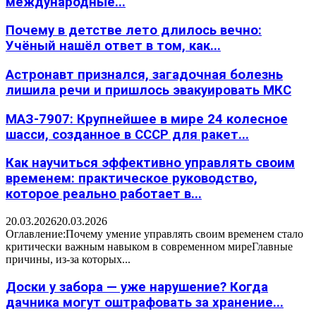
международные...
Почему в детстве лето длилось вечно:
Учёный нашёл ответ в том, как...
Астронавт признался, загадочная болезнь
лишила речи и пришлось эвакуировать МКС
МАЗ-7907: Крупнейшее в мире 24 колесное
шасси, созданное в СССР для ракет...
Как научиться эффективно управлять своим
временем: практическое руководство,
которое реально работает в...
20.03.2026
20.03.2026
Оглавление:Почему умение управлять своим временем стало
критически важным навыком в современном миреГлавные
причины, из-за которых...
Доски у забора — уже нарушение? Когда
дачника могут оштрафовать за хранение...