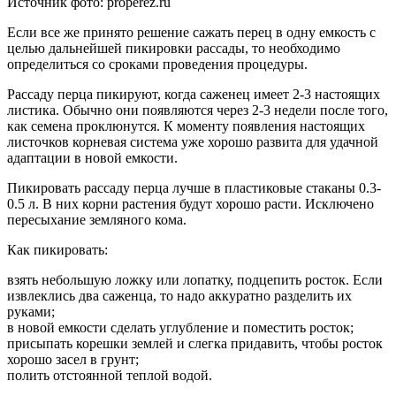
Источник фото: properez.ru
Если все же принято решение сажать перец в одну емкость с
целью дальнейшей пикировки рассады, то необходимо
определиться со сроками проведения процедуры.
Рассаду перца пикируют, когда саженец имеет 2-3 настоящих
листика. Обычно они появляются через 2-3 недели после того,
как семена проклюнутся. К моменту появления настоящих
листочков корневая система уже хорошо развита для удачной
адаптации в новой емкости.
Пикировать рассаду перца лучше в пластиковые стаканы 0.3-
0.5 л. В них корни растения будут хорошо расти. Исключено
пересыхание земляного кома.
Как пикировать:
взять небольшую ложку или лопатку, подцепить росток. Если
извлеклись два саженца, то надо аккуратно разделить их
руками;
в новой емкости сделать углубление и поместить росток;
присыпать корешки землей и слегка придавить, чтобы росток
хорошо засел в грунт;
полить отстоянной теплой водой.