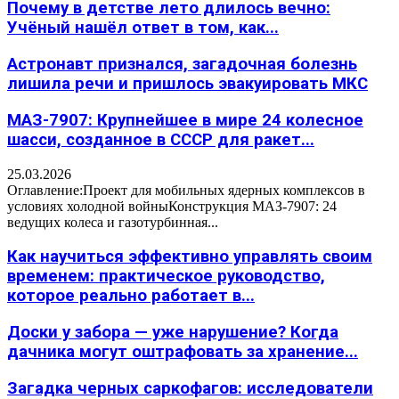
Почему в детстве лето длилось вечно:
Учёный нашёл ответ в том, как...
Астронавт признался, загадочная болезнь
лишила речи и пришлось эвакуировать МКС
МАЗ-7907: Крупнейшее в мире 24 колесное
шасси, созданное в СССР для ракет...
25.03.2026
Оглавление:Проект для мобильных ядерных комплексов в
условиях холодной войныКонструкция МАЗ-7907: 24
ведущих колеса и газотурбинная...
Как научиться эффективно управлять своим
временем: практическое руководство,
которое реально работает в...
Доски у забора — уже нарушение? Когда
дачника могут оштрафовать за хранение...
Загадка черных саркофагов: исследователи