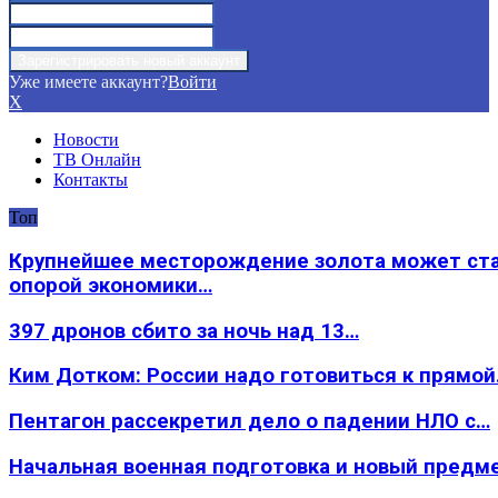
Уже имеете аккаунт?
Войти
X
Новости
ТВ Онлайн
Контакты
Топ
Крупнейшее месторождение золота может ст
опорой экономики…
397 дронов сбито за ночь над 13…
Ким Дотком: России надо готовиться к прямо
Пентагон рассекретил дело о падении НЛО с…
Начальная военная подготовка и новый предм