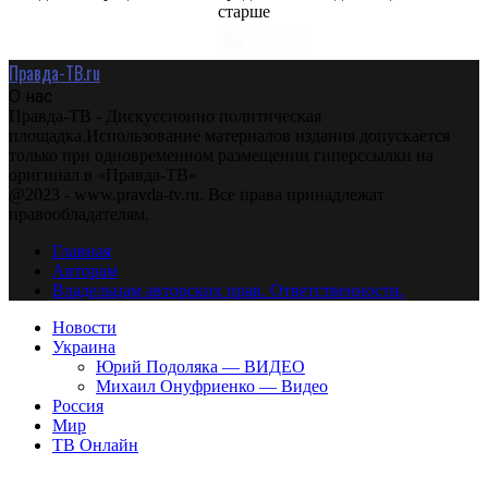
старше
Правда-ТВ.ru
О нас
Правда-ТВ - Дискуссионно политическая
площадка.Использование материалов издания допускается
только при одновременном размещении гиперссылки на
оригинал в «Правда-ТВ»
@2023 - www.pravda-tv.ru. Все права принадлежат
правообладателям.
Главная
Авторам
Владельцам авторских прав. Ответственности.
Новости
Украина
Юрий Подоляка — ВИДЕО
Михаил Онуфриенко — Видео
Россия
Мир
ТВ Онлайн