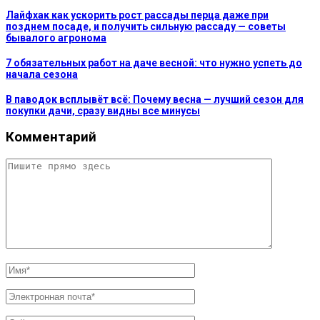
Лайфхак как ускорить рост рассады перца даже при
позднем посаде, и получить сильную рассаду — советы
бывалого агронома
7 обязательных работ на даче весной: что нужно успеть до
начала сезона
В паводок всплывёт всё: Почему весна — лучший сезон для
покупки дачи, сразу видны все минусы
Комментарий