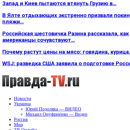
Запад и Киев пытаются втянуть Грузию в…
В Ялте отдыхающих экстренно призвали покин
пляжи…
Российская шестовичка Разина рассказала, как
американцы сочувствуют…
Почему растут цены на мясо: говядина, курица
WSJ: разведка США заявила о подготовке Росс
Новости
Украина
Юрий Подоляка — ВИДЕО
Михаил Онуфриенко — Видео
Россия
Мир
ТВ Онлайн