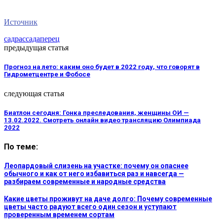
Источник
сад
рассада
перец
предыдущая статья
Прогноз на лето: каким оно будет в 2022 году, что говорят в
Гидрометцентре и Фобосе
следующая статья
Биатлон сегодня: Гонка преследования, женщины ОИ —
13.02.2022. Смотреть онлайн видео трансляцию Олимпиада
2022
По теме:
Леопардовый слизень на участке: почему он опаснее
обычного и как от него избавиться раз и навсегда —
разбираем современные и народные средства
Какие цветы проживут на даче долго: Почему современные
цветы часто радуют всего один сезон и уступают
проверенным временем сортам