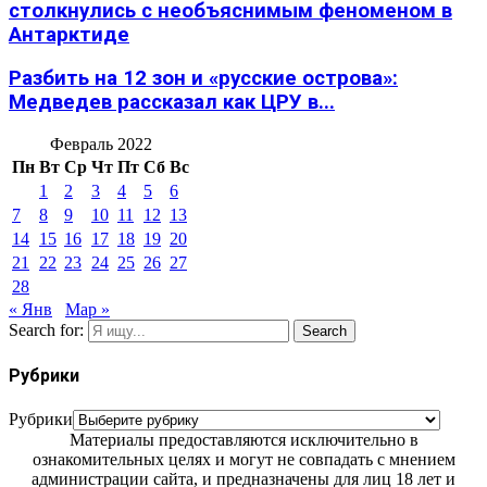
столкнулись с необъяснимым феноменом в
Антарктиде
Разбить на 12 зон и «русские острова»:
Медведев рассказал как ЦРУ в...
Февраль 2022
Пн
Вт
Ср
Чт
Пт
Сб
Вс
1
2
3
4
5
6
7
8
9
10
11
12
13
14
15
16
17
18
19
20
21
22
23
24
25
26
27
28
« Янв
Мар »
Search for:
Search
Рубрики
Рубрики
Материалы предоставляются исключительно в
ознакомительных целях и могут не совпадать с мнением
администрации сайта, и предназначены для лиц 18 лет и